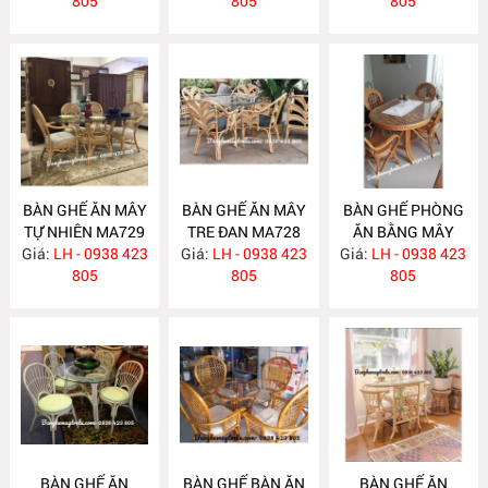
805
805
805
BÀN GHẾ ĂN MÂY
BÀN GHẾ ĂN MÂY
BÀN GHẾ PHÒNG
TỰ NHIÊN MA729
TRE ĐAN MA728
ĂN BẰNG MÂY
Giá:
LH - 0938 423
Giá:
LH - 0938 423
Giá:
LH - 0938 423
MA727
805
805
805
BÀN GHẾ ĂN
BÀN GHẾ BÀN ĂN
BÀN GHẾ ĂN