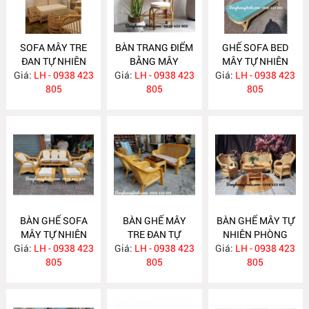
SOFA MÂY TRE
BÀN TRANG ĐIỂM
GHẾ SOFA BED
ĐAN TỰ NHIÊN
BẰNG MÂY
MÂY TỰ NHIÊN
Giá:
LH - 0938 423
MA636
Giá:
LH - 0938 423
MA635
Giá:
LH - 0938 423
MA625
805
805
805
BÀN GHẾ SOFA
BÀN GHẾ MÂY
BÀN GHẾ MÂY TỰ
MÂY TỰ NHIÊN
TRE ĐAN TỰ
NHIÊN PHÒNG
Giá:
PHÒNG KHÁCH
LH - 0938 423
Giá:
NHIÊN MA622
LH - 0938 423
Giá:
KHÁCH LƯỚI MẮT
LH - 0938 423
MA624
805
805
CÁO MA621
805