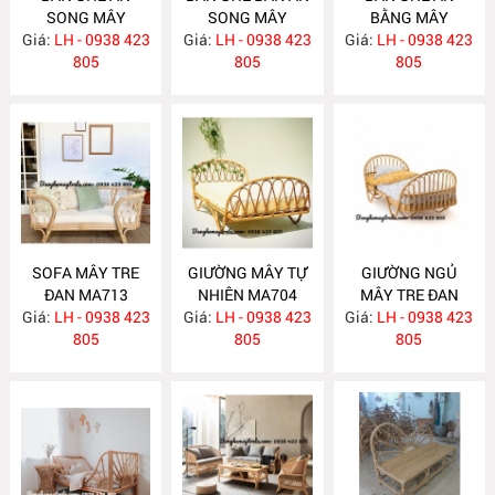
SONG MÂY
SONG MÂY
BẰNG MÂY
Giá:
LH - 0938 423
MA726
Giá:
LH - 0938 423
MA725
Giá:
LH - 0938 423
MA724
805
805
805
SOFA MÂY TRE
GIƯỜNG MÂY TỰ
GIƯỜNG NGỦ
ĐAN MA713
NHIÊN MA704
MÂY TRE ĐAN
Giá:
LH - 0938 423
Giá:
LH - 0938 423
Giá:
LH - 0938 423
MA703
805
805
805