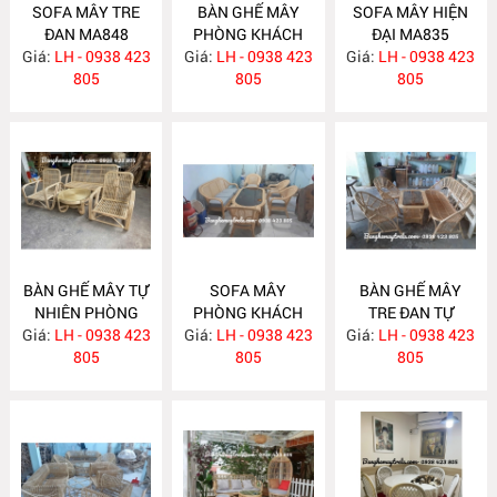
SOFA MÂY TRE
BÀN GHẾ MÂY
SOFA MÂY HIỆN
ĐAN MA848
PHÒNG KHÁCH
ĐẠI MA835
Giá:
LH - 0938 423
Giá:
LH - 0938 423
MA839
Giá:
LH - 0938 423
805
805
805
BÀN GHẾ MÂY TỰ
SOFA MÂY
BÀN GHẾ MÂY
NHIÊN PHÒNG
PHÒNG KHÁCH
TRE ĐAN TỰ
Giá:
KHÁCH MA834
LH - 0938 423
Giá:
HIỆN ĐẠI MA833
LH - 0938 423
Giá:
NHIÊN MA832
LH - 0938 423
805
805
805