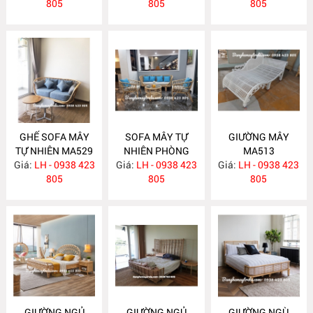
805
805
805
GHẾ SOFA MÂY
SOFA MÂY TỰ
GIƯỜNG MÂY
TỰ NHIÊN MA529
NHIÊN PHÒNG
MA513
Giá:
LH - 0938 423
Giá:
KHÁCH KIỂU HIỆN
LH - 0938 423
Giá:
LH - 0938 423
805
ĐẠI MA523
805
805
GIƯỜNG NGỦ
GIƯỜNG NGỦ
GIƯỜNG NGÙ