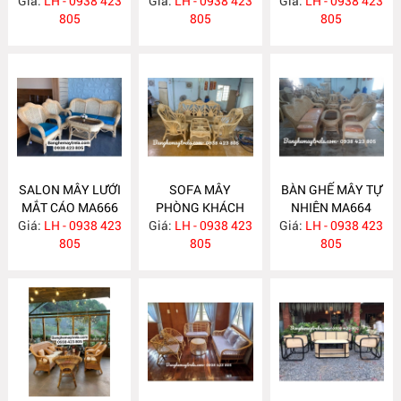
Giá:
LH - 0938 423
MA671
Giá:
LH - 0938 423
MA670
Giá:
LH - 0938 423
MA667
805
805
805
SALON MÂY LƯỚI
SOFA MÂY
BÀN GHẾ MÂY TỰ
MẮT CÁO MA666
PHÒNG KHÁCH
NHIÊN MA664
Giá:
LH - 0938 423
Giá:
LH - 0938 423
MA665
Giá:
LH - 0938 423
805
805
805