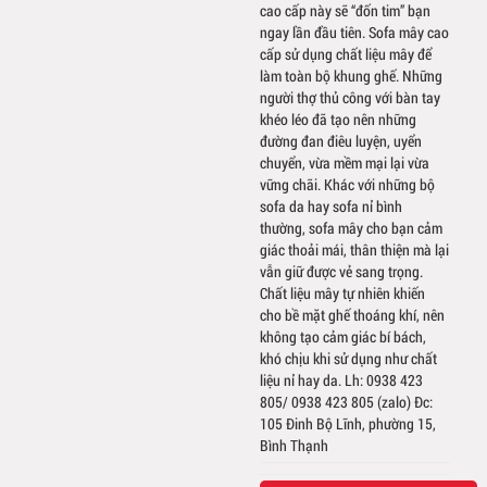
cao cấp này sẽ “đốn tim” bạn
ngay lần đầu tiên. Sofa mây cao
cấp sử dụng chất liệu mây để
làm toàn bộ khung ghế. Những
người thợ thủ công với bàn tay
khéo léo đã tạo nên những
đường đan điêu luyện, uyển
chuyển, vừa mềm mại lại vừa
vững chãi. Khác với những bộ
sofa da hay sofa nỉ bình
thường, sofa mây cho bạn cảm
giác thoải mái, thân thiện mà lại
vẫn giữ được vẻ sang trọng.
Chất liệu mây tự nhiên khiến
cho bề mặt ghế thoáng khí, nên
không tạo cảm giác bí bách,
khó chịu khi sử dụng như chất
liệu nỉ hay da. Lh: 0938 423
805/ 0938 423 805 (zalo) Đc:
105 Đinh Bộ Lĩnh, phường 15,
Bình Thạnh