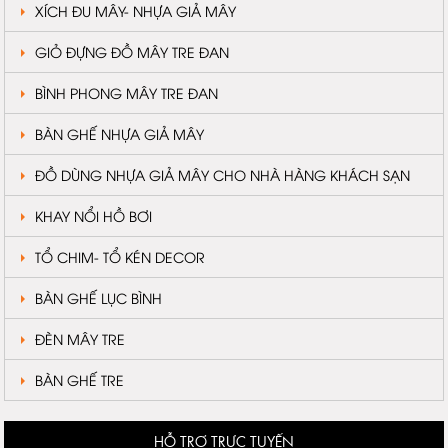
XÍCH ĐU MÂY- NHỰA GIẢ MÂY
GIỎ ĐỰNG ĐỒ MÂY TRE ĐAN
BÌNH PHONG MÂY TRE ĐAN
BÀN GHẾ NHỰA GIẢ MÂY
ĐỒ DÙNG NHỰA GIẢ MÂY CHO NHÀ HÀNG KHÁCH SẠN
KHAY NỔI HỒ BƠI
TỔ CHIM- TỔ KÉN DECOR
BÀN GHẾ LỤC BÌNH
ĐÈN MÂY TRE
BÀN GHẾ TRE
HỖ TRỢ TRỰC TUYẾN