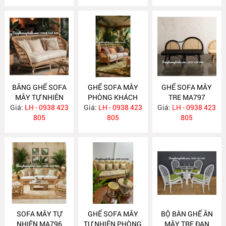
BĂNG GHẾ SOFA
GHẾ SOFA MÂY
GHẾ SOFA MÂY
MÂY TỰ NHIÊN
PHÒNG KHÁCH
TRE MA797
Giá:
PHÒNG KHÁCH
LH - 0938 423
Giá:
LH - 0938 423
MA798
Giá:
LH - 0938 423
MA799
805
805
805
SOFA MÂY TỰ
GHẾ SOFA MÂY
BỘ BÀN GHẾ ĂN
NHIÊN MA796
TỰ NHIÊN PHÒNG
MÂY TRE ĐAN