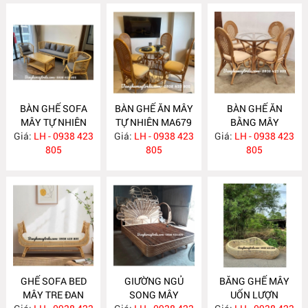
BÀN GHẾ SOFA
BÀN GHẾ ĂN MÂY
BÀN GHẾ ĂN
MÂY TỰ NHIÊN
TỰ NHIÊN MA679
BẰNG MÂY
Giá:
LH - 0938 423
MA681
Giá:
LH - 0938 423
Giá:
LH - 0938 423
MA678
805
805
805
GHẾ SOFA BED
GIƯỜNG NGỦ
BĂNG GHẾ MÂY
MÂY TRE ĐAN
SONG MÂY
UỐN LƯỢN