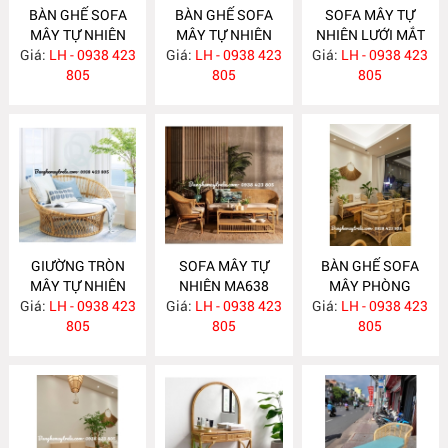
BÀN GHẾ SOFA
BÀN GHẾ SOFA
SOFA MÂY TỰ
MÂY TỰ NHIÊN
MÂY TỰ NHIÊN
NHIÊN LƯỚI MẮT
Giá:
LH - 0938 423
MA663
Giá:
LH - 0938 423
MA657
Giá:
CÁO MA656
LH - 0938 423
805
805
805
GIƯỜNG TRÒN
SOFA MÂY TỰ
BÀN GHẾ SOFA
MÂY TỰ NHIÊN
NHIÊN MA638
MÂY PHÒNG
Giá:
LH - 0938 423
MA652
Giá:
LH - 0938 423
Giá:
KHÁCH HIỆN ĐẠI
LH - 0938 423
805
805
MA637
805