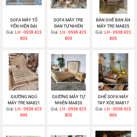
SOFA MÂY TỔ
SOFA MÂY TRE
BÀN GHẾ BÀN ĂN
YẾN HIỆN ĐẠI
ĐAN TỰ NHIÊN
MÂY TRE MA825
Giá:
LH - 0938 423
MA831
Giá:
LH - 0938 423
MA830
Giá:
LH - 0938 423
805
805
805
GIƯỜNG NGỦ
GIƯỜNG MÂY TỰ
GHẾ SOFA MÂY
MÂY TRE MA821
NHIÊN MA820
TAY XÒE MA817
Giá:
LH - 0938 423
Giá:
LH - 0938 423
Giá:
LH - 0938 423
805
805
805