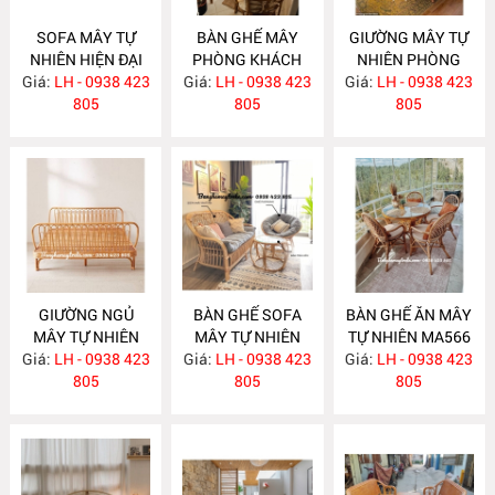
SOFA MÂY TỰ
BÀN GHẾ MÂY
GIƯỜNG MÂY TỰ
NHIÊN HIỆN ĐẠI
PHÒNG KHÁCH
NHIÊN PHÒNG
Giá:
LH - 0938 423
MA586
Giá:
NHỎ GỌN MA585
LH - 0938 423
Giá:
NGỦ MA584
LH - 0938 423
805
805
805
GIƯỜNG NGỦ
BÀN GHẾ SOFA
BÀN GHẾ ĂN MÂY
MÂY TỰ NHIÊN
MÂY TỰ NHIÊN
TỰ NHIÊN MA566
Giá:
LH - 0938 423
MA583
Giá:
LH - 0938 423
MA568
Giá:
LH - 0938 423
805
805
805