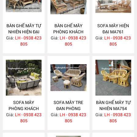
BÀN GHẾ MÂY TỰ
BÀN GHẾ MÂY
SOFA MÂY HIỆN
NHIÊN HIỆN ĐẠI
PHÒNG KHÁCH
ĐẠI MA761
Giá:
LH - 0938 423
MA763
Giá:
LH - 0938 423
MA762
Giá:
LH - 0938 423
805
805
805
SOFA MÂY
SOFA MÂY TRE
BÀN GHẾ MÂY TỰ
PHÒNG KHÁCH
ĐAN PHÒNG
NHIÊN MA754
Giá:
LH - 0938 423
MA760
Giá:
KHÁCH MA755
LH - 0938 423
Giá:
LH - 0938 423
805
805
805