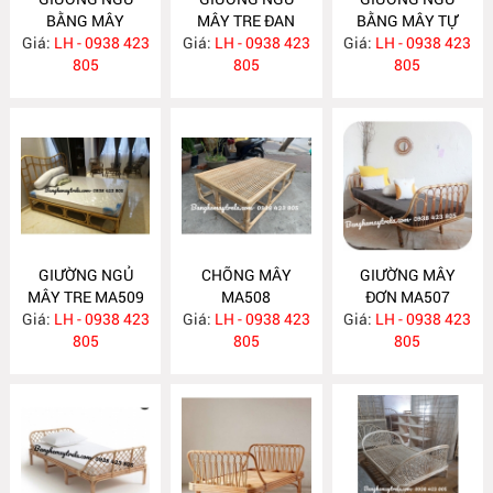
BẰNG MÂY
MÂY TRE ĐAN
BẰNG MÂY TỰ
Giá:
LH - 0938 423
MA512
Giá:
LH - 0938 423
MA511
Giá:
NHIÊN MA510
LH - 0938 423
805
805
805
GIƯỜNG NGỦ
CHÕNG MÂY
GIƯỜNG MÂY
MÂY TRE MA509
MA508
ĐƠN MA507
Giá:
LH - 0938 423
Giá:
LH - 0938 423
Giá:
LH - 0938 423
805
805
805