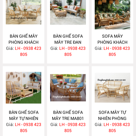
BÀN GHẾ MÂY
BÀN GHẾ SOFA
SOFA MÂY
PHÒNG KHÁCH
MÂY TRE ĐAN
PHÒNG KHÁCH
Giá:
NHỎ GỌN MA814
LH - 0938 423
Giá:
LH - 0938 423
MA813
Giá:
LH - 0938 423
MA812
805
805
805
BÀN GHẾ SOFA
BÀN GHẾ SOFA
SOFA MÂY TỰ
MÂY TỰ NHIÊN
MÂY TRE MA801
NHIÊN PHÒNG
Giá:
PHÒNG KHÁCH
LH - 0938 423
Giá:
LH - 0938 423
Giá:
KHÁCH MA800
LH - 0938 423
MA811
805
805
805