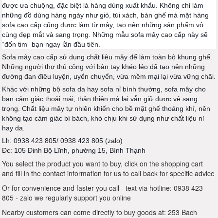
được ưa chuộng, đặc biệt là hàng dùng xuất khẩu. Không chỉ làm
những đồ dùng hàng ngày như giỏ, túi xách, bàn ghế mà mặt hàng
sofa cao cấp cũng được làm từ mây, tạo nên những sản phẩm vô
cùng đẹp mắt và sang trọng. Những mẫu sofa mây cao cấp này sẽ
“đốn tim” b
ạn ngay lần đầu tiên.
Sofa mây cao cấp sử dụng chất liệu mây để làm toàn bộ khung ghế.
Những người thợ thủ công với bàn tay khéo léo đã tạo nên những
đường đan điêu luyện, uyển chuyển, vừa mềm mại lại vừa vững chãi.
Khác với những bộ sofa da hay sofa nỉ bình thường, sofa mây cho
bạn cảm giác thoải mái, thân thiện mà lại vẫn giữ được vẻ sang
trọng. Chất liệu mây tự nhiên khiến cho bề mặt ghế thoáng khí, nên
không tạo cảm giác bí bách, khó chịu khi sử dụng như chất liệu nỉ
hay da.
Lh: 0938 423 805/ 0938 423 805 (zalo)
Đc: 105 Đinh Bộ Lĩnh, phường 15, Bình Thạnh
You select the product you want to buy, click on the shopping cart
and fill in the contact information for us to call back for specific advice
Or for convenience and faster you call - text via hotline: 0938 423
805 - zalo we regularly support you online
Nearby customers can come directly to buy goods at: 253 Bach