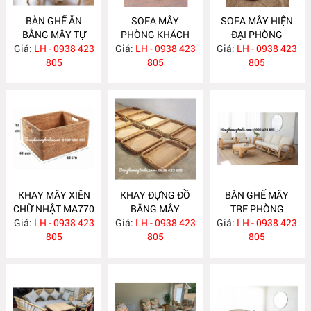
BÀN GHẾ ĂN
SOFA MÂY
SOFA MÂY HIỆN
BẰNG MÂY TỰ
PHÒNG KHÁCH
ĐẠI PHÒNG
Giá:
NHIÊN MA780
LH - 0938 423
Giá:
KIỂU DÁNG ĐƠN
LH - 0938 423
Giá:
KHÁCH MA777
LH - 0938 423
805
GIẢN MA778
805
805
KHAY MÂY XIÊN
KHAY ĐỰNG ĐỒ
BÀN GHẾ MÂY
CHỮ NHẬT MA770
BẰNG MÂY
TRE PHÒNG
Giá:
LH - 0938 423
Giá:
LH - 0938 423
MA769
Giá:
KHÁCH MA764
LH - 0938 423
805
805
805