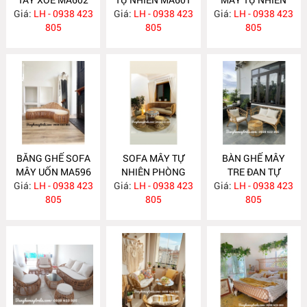
Giá:
LH - 0938 423
Giá:
LH - 0938 423
Giá:
LH - 0938 423
MA597
805
805
805
BĂNG GHẾ SOFA
SOFA MÂY TỰ
BÀN GHẾ MÂY
MÂY UỐN MA596
NHIÊN PHÒNG
TRE ĐAN TỰ
Giá:
LH - 0938 423
Giá:
KHÁCH MA588
LH - 0938 423
Giá:
NHIÊN MA587
LH - 0938 423
805
805
805