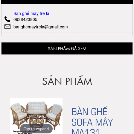
Bàn ghế mây tre lá
0938423805
banghemaytrela@gmail.com
SẢN PHẨM ĐÃ XEM
SẢN PHẨM
BÀN GHẾ
SOFA MÂY
MA131
Tap to expand