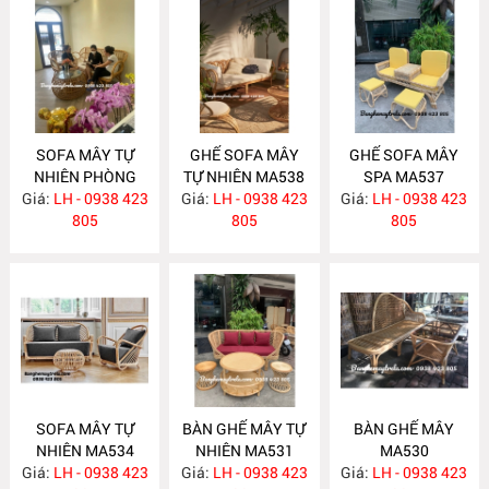
SOFA MÂY TỰ
GHẾ SOFA MÂY
GHẾ SOFA MÂY
NHIÊN PHÒNG
TỰ NHIÊN MA538
SPA MA537
Giá:
KHÁCH MA547
LH - 0938 423
Giá:
LH - 0938 423
Giá:
LH - 0938 423
805
805
805
SOFA MÂY TỰ
BÀN GHẾ MÂY TỰ
BÀN GHẾ MÂY
NHIÊN MA534
NHIÊN MA531
MA530
Giá:
LH - 0938 423
Giá:
LH - 0938 423
Giá:
LH - 0938 423