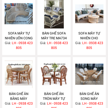
SOFA MÂY TỰ
BÀN GHẾ SOFA
SOFA MÂY TỰ
NHIÊN UỐN CONG
MÂY TRE MA734
NHIÊN CHO
Giá:
LH - 0938 423
MA743
Giá:
LH - 0938 423
Giá:
PHÒNG KHÁCH
LH - 0938 423
805
805
MA733
805
BÀN GHẾ ĂN
BÀN GHẾ ĂN
BÀN GHẾ ĂN
BẰNG MÂY
TRÒN MÂY TỰ
SONG MÂY
Giá:
LH - 0938 423
MA732
Giá:
NHIÊN MA731
LH - 0938 423
Giá:
LH - 0938 423
MA730