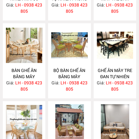
Giá:
LH - 0938 423
Giá:
KHÁCH MA795
LH - 0938 423
Giá:
LH - 0938 423
MA784
805
805
805
BÀN GHẾ ĂN
BỘ BÀN GHẾ ĂN
GHẾ ĂN MÂY TRE
BĂNG MÂY
BẰNG MÂY
ĐAN TỰ NHIÊN
Giá:
LH - 0938 423
MA783
Giá:
LH - 0938 423
MA782
Giá:
LH - 0938 423
MA781
805
805
805