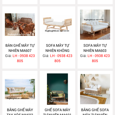
BÀN GHẾ MÂY TỰ
SOFA MÂY TỰ
SOFA MÂY TỰ
NHIÊN MA607
NHIÊN KHÔNG
NHIÊN MA603
Giá:
LH - 0938 423
Giá:
TỰA MA604
LH - 0938 423
Giá:
LH - 0938 423
805
805
805
BĂNG GHẾ MÂY
GHẾ SOFA MÂY
BĂNG GHẾ SOFA
TAY XÒE MA602
TỰ NHIÊN MA601
MÂY TỰ NHIÊN