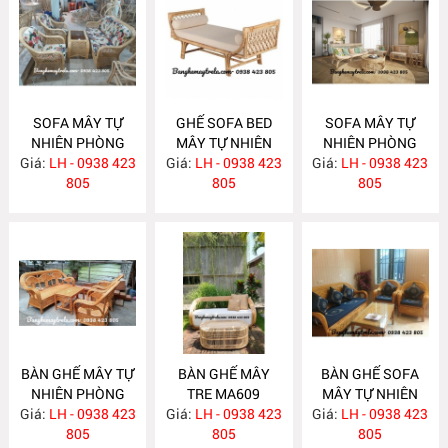
SOFA MÂY TỰ
GHẾ SOFA BED
SOFA MÂY TỰ
NHIÊN PHÒNG
MÂY TỰ NHIÊN
NHIÊN PHÒNG
Giá:
KHÁCH MA620
LH - 0938 423
Giá:
LH - 0938 423
MA615
Giá:
KHÁCH MA612
LH - 0938 423
805
805
805
BÀN GHẾ MÂY TỰ
BÀN GHẾ MÂY
BÀN GHẾ SOFA
NHIÊN PHÒNG
TRE MA609
MÂY TỰ NHIÊN
Giá:
KHÁCH MA610
LH - 0938 423
Giá:
LH - 0938 423
Giá:
PHÒNG KHÁCH
LH - 0938 423
805
805
MA608
805