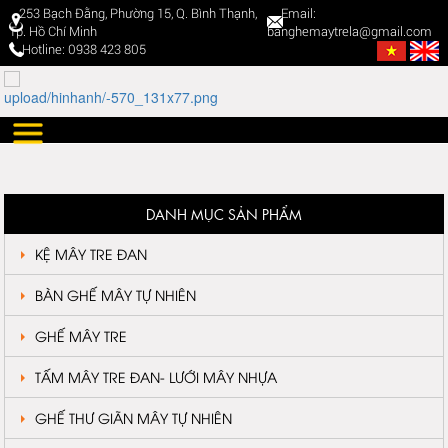
253 Bạch Đằng, Phường 15, Q. Bình Thạnh,
Email:
Tp. Hồ Chí Minh
banghemaytrela@gmail.com
Hotline: 0938 423 805
DANH MỤC SẢN PHẨM
KỆ MÂY TRE ĐAN
BÀN GHẾ MÂY TỰ NHIÊN
GHẾ MÂY TRE
TẤM MÂY TRE ĐAN- LƯỚI MÂY NHỰA
GHẾ THƯ GIÃN MÂY TỰ NHIÊN