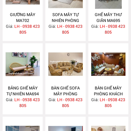
GIƯỜNG MÂY
SOFA MÂY TỰ
GHẾ MÂY THƯ
MA702
NHIÊN PHÒNG
GIÃN MA695
Giá:
LH - 0938 423
Giá:
KHÁCH MA697
LH - 0938 423
Giá:
LH - 0938 423
805
805
805
BĂNG GHẾ MÂY
BÀN GHẾ SOFA
BÀN GHẾ MÂY
TỰ NHIÊN MA694
MÂY PHÒNG
PHÒNG KHÁCH
Giá:
LH - 0938 423
Giá:
KHÁCH MA689
LH - 0938 423
Giá:
LH - 0938 423
MA688
805
805
805