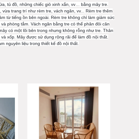
, tủ đồ, những chiếc giỏ xinh xắn, vv… bằng mây tre.
ừa trang trí như rèm tre, vách ngăn, vv... Rèm tre thêm
âm từ tiếng ồn bên ngoài. Rèm tre không chỉ làm giảm sức
và phòng tắm. Vách ngăn bằng tre có thể phân đôi căn
mây có một lõi bên trong nhưng không rỗng như tre. Thân
và xốp. Mây được sử dụng rộng rãi để làm đồ nội thất.
nguyên liệu trong thiết kế đồ nội thất.