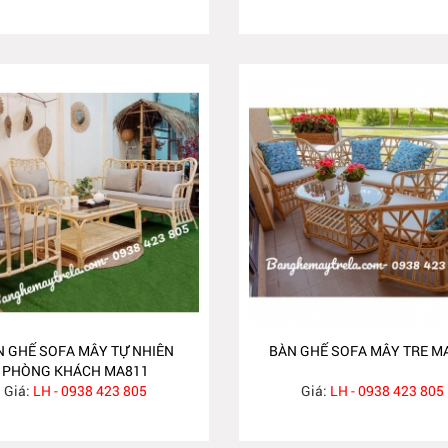
N GHẾ SOFA MÂY TỰ NHIÊN
BÀN GHẾ SOFA MÂY TRE M
PHÒNG KHÁCH MA811
Giá:
LH - 0938 423 805
Giá:
LH - 0938 423 805