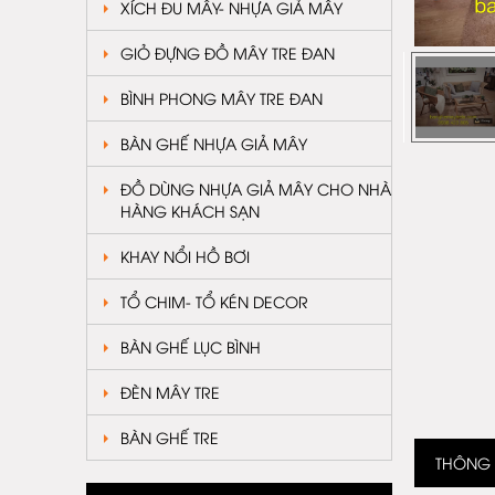
XÍCH ĐU MÂY- NHỰA GIẢ MÂY
GIỎ ĐỰNG ĐỒ MÂY TRE ĐAN
BÌNH PHONG MÂY TRE ĐAN
BÀN GHẾ NHỰA GIẢ MÂY
ĐỒ DÙNG NHỰA GIẢ MÂY CHO NHÀ
HÀNG KHÁCH SẠN
KHAY NỔI HỒ BƠI
TỔ CHIM- TỔ KÉN DECOR
BÀN GHẾ LỤC BÌNH
ĐÈN MÂY TRE
BÀN GHẾ TRE
THÔNG T