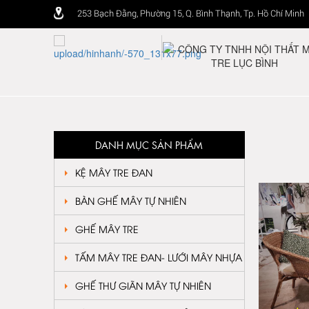
253 Bạch Đằng, Phường 15, Q. Bình Thạnh, Tp. Hồ Chí Minh
DANH MỤC SẢN PHẨM
KỆ MÂY TRE ĐAN
BÀN GHẾ MÂY TỰ NHIÊN
GHẾ MÂY TRE
TẤM MÂY TRE ĐAN- LƯỚI MÂY NHỰA
GHẾ THƯ GIÃN MÂY TỰ NHIÊN