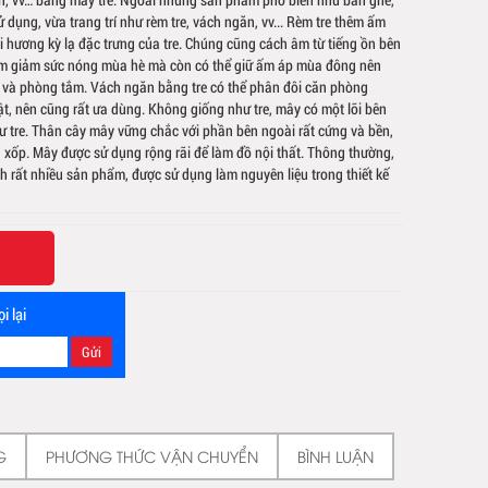
dụng, vừa trang trí như rèm tre, vách ngăn, vv... Rèm tre thêm ấm
 hương kỳ lạ đặc trưng của tre. Chúng cũng cách âm từ tiếng ồn bên
làm giảm sức nóng mùa hè mà còn có thể giữ ấm áp mùa đông nên
 và phòng tắm. Vách ngăn bằng tre có thể phân đôi căn phòng
t, nên cũng rất ưa dùng. Không giống như tre, mây có một lõi bên
 tre. Thân cây mây vững chắc với phần bên ngoài rất cứng và bền,
xốp. Mây được sử dụng rộng rãi để làm đồ nội thất. Thông thường,
h rất nhiều sản phẩm, được sử dụng làm nguyên liệu trong thiết kế
i lại
G
PHƯƠNG THỨC VẬN CHUYỂN
BÌNH LUẬN