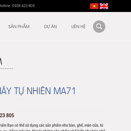
Hotline: 0938 423 805
SẢN PHẨM
DỰ ÁN
LIÊN HỆ
M
ÂY TỰ NHIÊN MA71
423 805
hẩm Bạn có thể sử dụng các sản phẩm như bàn, ghế, màn cửa, tủ
ắn, vv… bằng mây tre. Ngoài những sản phẩm phổ biến như bàn ghế,