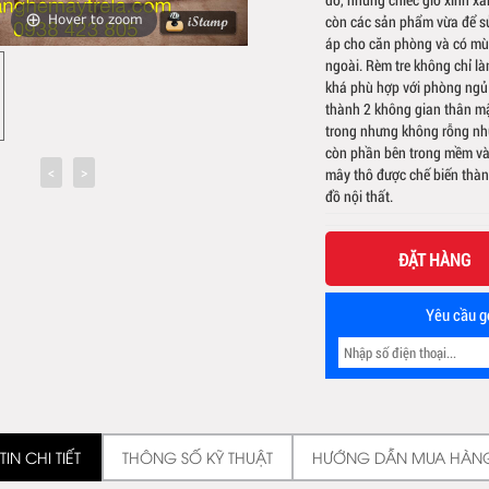
còn các sản phẩm vừa để sử 
Hover to zoom
áp cho căn phòng và có mùi
ngoài. Rèm tre không chỉ 
khá phù hợp với phòng ngủ
thành 2 không gian thân mậ
trong nhưng không rỗng như
còn phần bên trong mềm và 
mây thô được chế biến thàn
đồ nội thất.
ĐẶT HÀNG
Yêu cầu gọ
IN CHI TIẾT
THÔNG SỐ KỸ THUẬT
HƯỚNG DẪN MUA HÀN