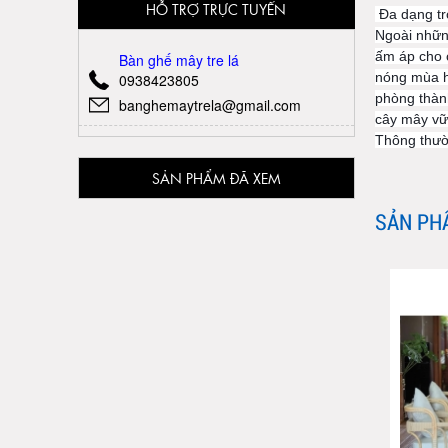
HỖ TRỢ TRỰC TUYẾN
Đa dạng tr
Ngoài nhữn
ấm áp cho 
Bàn ghế mây tre lá
nóng mùa h
0938423805
phòng thàn
banghemaytrela@gmail.com
cây mây vữ
Thông thườn
SẢN PHẨM ĐÃ XEM
SẢN PH