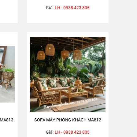
Giá:
LH - 0938 423 805
 MA813
SOFA MÂY PHÒNG KHÁCH MA812
Giá:
LH - 0938 423 805