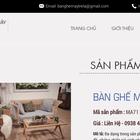
Email: banghemaytrela@gmail.com
TRANG CHỦ
GIỚI THIỆU
SẢN PHẨ
BÀN GHẾ M
Mã sản phẩm :
MA71
Giá :
Liên Hệ - 0938 
Mô tả:
Đa dạng trong sản p
đồ, những chiếc giỏ xinh x