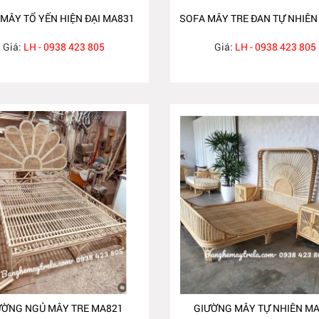
MÂY TỔ YẾN HIỆN ĐẠI MA831
SOFA MÂY TRE ĐAN TỰ NHIÊN
Giá:
LH - 0938 423 805
Giá:
LH - 0938 423 805
ƯỜNG NGỦ MÂY TRE MA821
GIƯỜNG MÂY TỰ NHIÊN M