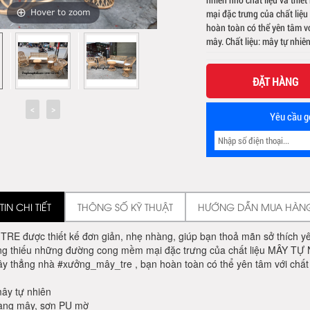
mại đặc trưng của chất liệ
Hover to zoom
hoàn toàn có thể yên tâm v
mây. Chất liệu: mây tự nhi
ĐẶT HÀNG
Yêu cầu gọ
IN CHI TIẾT
THÔNG SỐ KỸ THUẬT
HƯỚNG DẪN MUA HÀN
E được thiết kế đơn giản, nhẹ nhàng, giúp bạn thoả mãn sở thích yêu t
g thiếu những đường cong mềm mại đặc trưng của chất liệu MÂY TỰ 
ây thẳng nhà #xưởng_mây_tre , bạn hoàn toàn có thể yên tâm với chất
mây tự nhiên
àng mây, sơn PU mờ