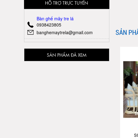
HỖ TRỢ TRỰC TUYẾN
Bàn ghế mây tre lá
0938423805
SẢN PH
banghemaytrela@gmail.com
SẢN PHẨM ĐÃ XEM
S