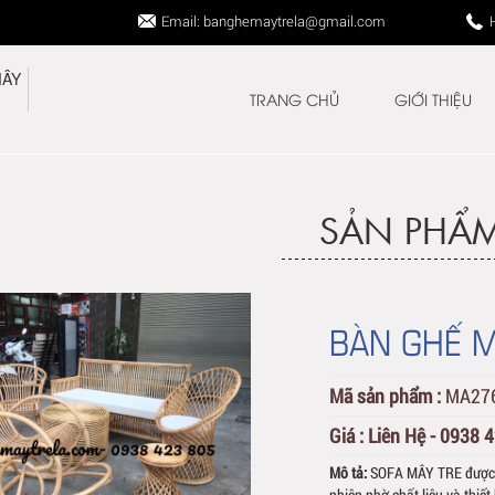
Email: banghemaytrela@gmail.com
TRANG CHỦ
GIỚI THIỆU
SẢN PHẨ
BÀN GHẾ M
Mã sản phẩm :
MA27
Giá :
Liên Hệ - 0938 
Mô tả:
SOFA MÂY TRE được t
nhiên nhờ chất liệu và thi