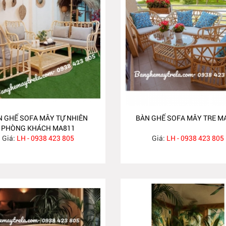
N GHẾ SOFA MÂY TỰ NHIÊN
BÀN GHẾ SOFA MÂY TRE M
PHÒNG KHÁCH MA811
Giá:
LH - 0938 423 805
Giá:
LH - 0938 423 805