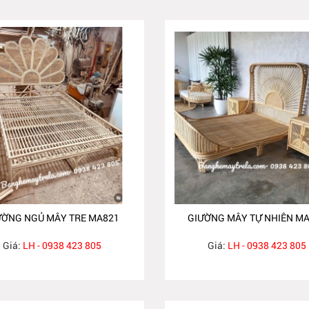
ƯỜNG NGỦ MÂY TRE MA821
GIƯỜNG MÂY TỰ NHIÊN M
Giá:
LH - 0938 423 805
Giá:
LH - 0938 423 805