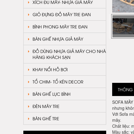
XÍCH ĐU MÂY- NHỰA GIẢ MÂY
GIỎ ĐỰNG ĐỒ MÂY TRE ĐAN
BÌNH PHONG MÂY TRE ĐAN
BÀN GHẾ NHỰA GIẢ MÂY
ĐỒ DÙNG NHỰA GIẢ MÂY CHO NHÀ
HÀNG KHÁCH SẠN
KHAY NỔI HỒ BƠI
TỔ CHIM- TỔ KÉN DECOR
THÔNG T
BÀN GHẾ LỤC BÌNH
SOFA MÂY TR
ĐÈN MÂY TRE
nhưng khôn
Với Sofa m
BÀN GHẾ TRE
mây.
Chất liệu: 
Màu sắc: v