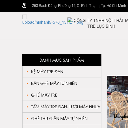
253 Bạch Đằng, Phường 15, Q. Bình Thạnh, Tp. Hồ Chí Minh
DANH MỤC SẢN PHẨM
KỆ MÂY TRE ĐAN
BÀN GHẾ MÂY TỰ NHIÊN
GHẾ MÂY TRE
TẤM MÂY TRE ĐAN- LƯỚI MÂY NHỰA
GHẾ THƯ GIÃN MÂY TỰ NHIÊN