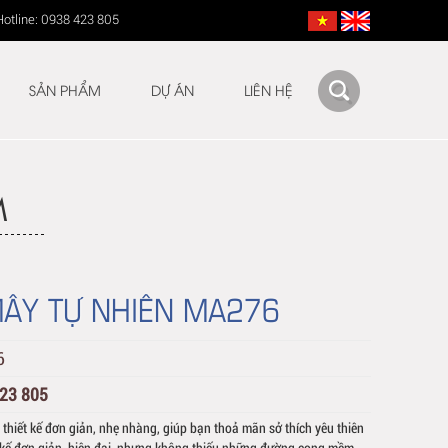
Hotline: 0938 423 805
SẢN PHẨM
DỰ ÁN
LIÊN HỆ
M
ÂY TỰ NHIÊN MA276
6
423 805
hiết kế đơn giản, nhẹ nhàng, giúp bạn thoả mãn sở thích yêu thiên
ết kế đơn giản, hiện đại, nhưng không thiếu những đường cong mềm