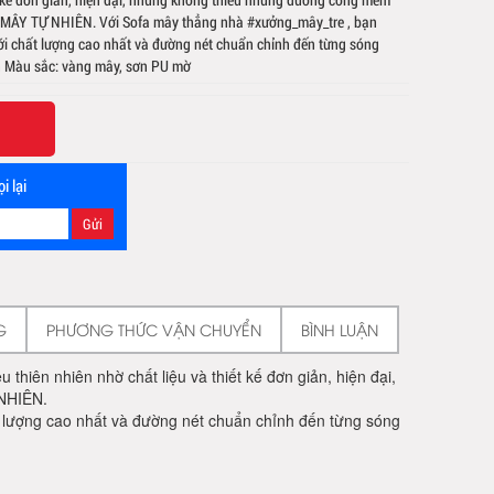
u MÂY TỰ NHIÊN.️ Với Sofa mây thẳng nhà #xưởng_mây_tre , bạn
ới chất lượng cao nhất và đường nét chuẩn chỉnh đến từng sóng
ên Màu sắc: vàng mây, sơn PU mờ
i lại
G
PHƯƠNG THỨC VẬN CHUYỂN
BÌNH LUẬN
hiên nhiên nhờ chất liệu và thiết kế đơn giản, hiện đại,
NHIÊN.️
 lượng cao nhất và đường nét chuẩn chỉnh đến từng sóng