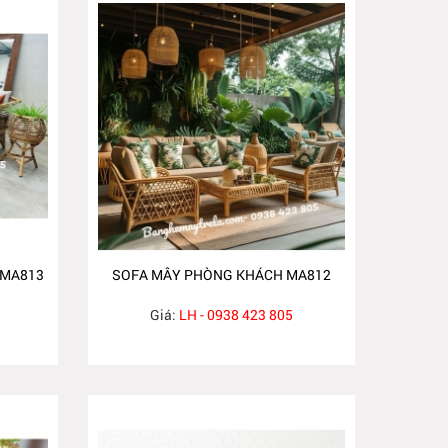
 MA813
SOFA MÂY PHÒNG KHÁCH MA812
Giá:
LH - 0938 423 805