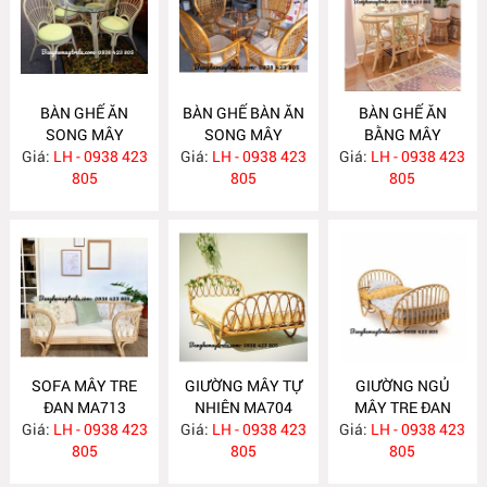
BÀN GHẾ ĂN
BÀN GHẾ BÀN ĂN
BÀN GHẾ ĂN
SONG MÂY
SONG MÂY
BẰNG MÂY
Giá:
LH - 0938 423
MA726
Giá:
LH - 0938 423
MA725
Giá:
LH - 0938 423
MA724
805
805
805
SOFA MÂY TRE
GIƯỜNG MÂY TỰ
GIƯỜNG NGỦ
ĐAN MA713
NHIÊN MA704
MÂY TRE ĐAN
Giá:
LH - 0938 423
Giá:
LH - 0938 423
Giá:
LH - 0938 423
MA703
805
805
805