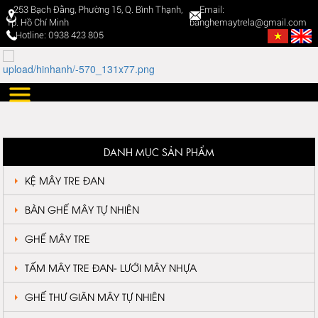
253 Bạch Đằng, Phường 15, Q. Bình Thạnh,
Email:
Tp. Hồ Chí Minh
banghemaytrela@gmail.com
Hotline: 0938 423 805
DANH MỤC SẢN PHẨM
KỆ MÂY TRE ĐAN
BÀN GHẾ MÂY TỰ NHIÊN
GHẾ MÂY TRE
TẤM MÂY TRE ĐAN- LƯỚI MÂY NHỰA
GHẾ THƯ GIÃN MÂY TỰ NHIÊN