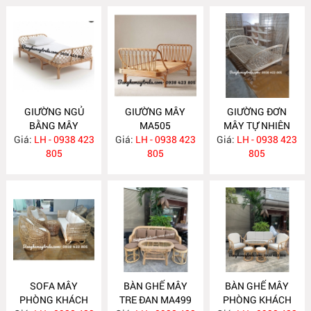
GIƯỜNG NGỦ
GIƯỜNG MÂY
GIƯỜNG ĐƠN
BẰNG MÂY
MA505
MÂY TỰ NHIÊN
Giá:
LH - 0938 423
MA506
Giá:
LH - 0938 423
Giá:
LH - 0938 423
MA504
805
805
805
SOFA MÂY
BÀN GHẾ MÂY
BÀN GHẾ MÂY
PHÒNG KHÁCH
TRE ĐAN MA499
PHÒNG KHÁCH