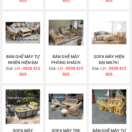
805
805
805
BÀN GHẾ MÂY TỰ
BÀN GHẾ MÂY
SOFA MÂY HIỆN
NHIÊN HIỆN ĐẠI
PHÒNG KHÁCH
ĐẠI MA761
Giá:
LH - 0938 423
MA763
Giá:
LH - 0938 423
MA762
Giá:
LH - 0938 423
805
805
805
SOFA MÂY
SOFA MÂY TRE
BÀN GHẾ MÂY TỰ