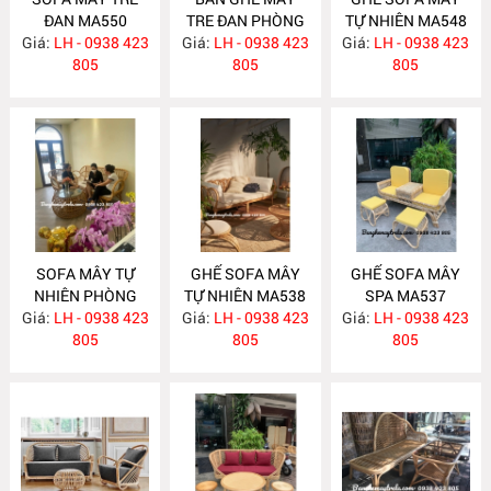
ĐAN MA550
TRE ĐAN PHÒNG
TỰ NHIÊN MA548
Giá:
LH - 0938 423
Giá:
KHÁCH MA549
LH - 0938 423
Giá:
LH - 0938 423
805
805
805
SOFA MÂY TỰ
GHẾ SOFA MÂY
GHẾ SOFA MÂY
NHIÊN PHÒNG
TỰ NHIÊN MA538
SPA MA537
Giá:
KHÁCH MA547
LH - 0938 423
Giá:
LH - 0938 423
Giá:
LH - 0938 423
805
805
805