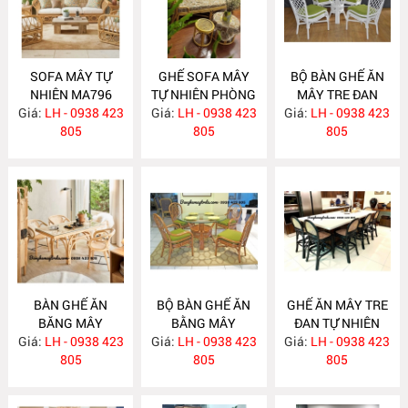
SOFA MÂY TỰ
GHẾ SOFA MÂY
BỘ BÀN GHẾ ĂN
NHIÊN MA796
TỰ NHIÊN PHÒNG
MÂY TRE ĐAN
Giá:
LH - 0938 423
Giá:
KHÁCH MA795
LH - 0938 423
Giá:
LH - 0938 423
MA784
805
805
805
BÀN GHẾ ĂN
BỘ BÀN GHẾ ĂN
GHẾ ĂN MÂY TRE
BĂNG MÂY
BẰNG MÂY
ĐAN TỰ NHIÊN
Giá:
LH - 0938 423
MA783
Giá:
LH - 0938 423
MA782
Giá:
LH - 0938 423
MA781
805
805
805