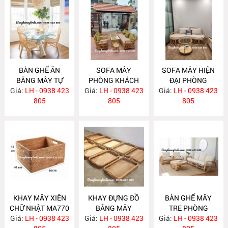
BÀN GHẾ ĂN
SOFA MÂY
SOFA MÂY HIỆN
BẰNG MÂY TỰ
PHÒNG KHÁCH
ĐẠI PHÒNG
Giá:
NHIÊN MA780
LH - 0938 423
Giá:
KIỂU DÁNG ĐƠN
LH - 0938 423
Giá:
KHÁCH MA777
LH - 0938 423
805
GIẢN MA778
805
805
KHAY MÂY XIÊN
KHAY ĐỰNG ĐỒ
BÀN GHẾ MÂY
CHỮ NHẬT MA770
BẰNG MÂY
TRE PHÒNG
Giá:
LH - 0938 423
Giá:
LH - 0938 423
MA769
Giá:
KHÁCH MA764
LH - 0938 423