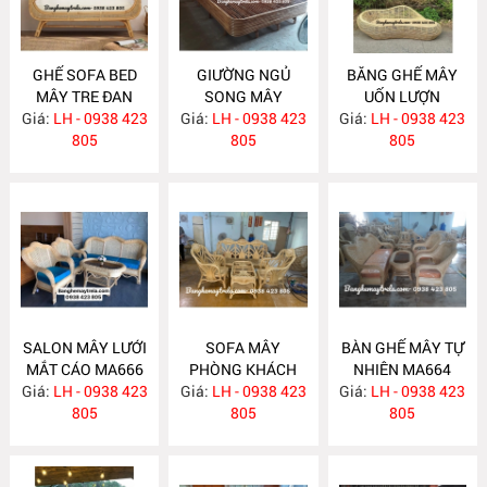
GHẾ SOFA BED
GIƯỜNG NGỦ
BĂNG GHẾ MÂY
MÂY TRE ĐAN
SONG MÂY
UỐN LƯỢN
Giá:
LH - 0938 423
MA671
Giá:
LH - 0938 423
MA670
Giá:
LH - 0938 423
MA667
805
805
805
SALON MÂY LƯỚI
SOFA MÂY
BÀN GHẾ MÂY TỰ
MẮT CÁO MA666
PHÒNG KHÁCH
NHIÊN MA664
Giá:
LH - 0938 423
Giá:
LH - 0938 423
MA665
Giá:
LH - 0938 423
805
805
805