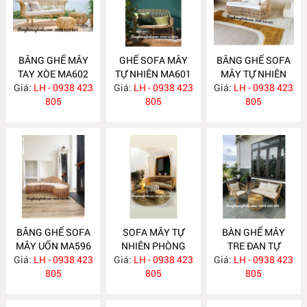
BĂNG GHẾ MÂY
GHẾ SOFA MÂY
BĂNG GHẾ SOFA
TAY XÒE MA602
TỰ NHIÊN MA601
MÂY TỰ NHIÊN
Giá:
LH - 0938 423
Giá:
LH - 0938 423
Giá:
LH - 0938 423
MA597
805
805
805
BĂNG GHẾ SOFA
SOFA MÂY TỰ
BÀN GHẾ MÂY
MÂY UỐN MA596
NHIÊN PHÒNG
TRE ĐAN TỰ
Giá:
LH - 0938 423
Giá:
KHÁCH MA588
LH - 0938 423
Giá:
NHIÊN MA587
LH - 0938 423
805
805
805