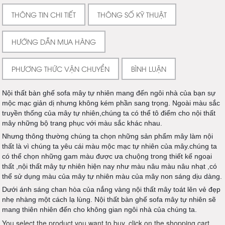
THÔNG TIN CHI TIẾT
THÔNG SỐ KỸ THUẬT
HƯỚNG DẪN MUA HÀNG
PHƯƠNG THỨC VẬN CHUYỂN
BÌNH LUẬN
Nội thất bàn ghế sofa mây tự nhiên mang đến ngôi nhà của bạn sự
mộc mạc giản dị nhưng không kém phần sang trọng. Ngoài màu sắc
truyền thống của mây tự nhiên,chúng ta có thể tô điểm cho nội thất
mây những bộ trang phục với màu sắc khác nhau.
Nhưng thông thường chúng ta chọn những sản phẩm mây làm nội
thất là vì chúng ta yêu cái màu mộc mạc tự nhiên của mây.chúng ta
có thể chọn những gam màu được ưa chuộn
g trong thiết kế ngoại
thất ,nội thất mây tự nhiên hiện nay như màu nâu màu nâu nhạt ,có
thể sử dụng màu của mây tự nhiên màu của mây non sáng dịu dàng.
Dưới ánh sáng chan hòa của nắng vàng nội thất mây toát lên vẻ đẹp
nhẹ nhàng một cách lạ lùng. Nội thất bàn ghế sofa mây tự nhiên sẽ
mang thiên nhiên đến cho không gian ngôi nhà của chúng ta.
You select the product you want to buy, click on the shopping cart