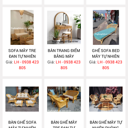
SOFA MÂY TRE
BÀN TRANG ĐIỂM
GHẾ SOFA BED
ĐAN TỰ NHIÊN
BẰNG MÂY
MÂY TỰ NHIÊN
Giá:
LH - 0938 423
MA636
Giá:
LH - 0938 423
MA635
Giá:
LH - 0938 423
MA625
805
805
805
BÀN GHẾ SOFA
BÀN GHẾ MÂY
BÀN GHẾ MÂY TỰ
MÂY TỰ NHIÊN
TRE ĐAN TỰ
NHIÊN PHÒNG