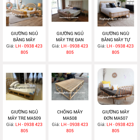
GIƯỜNG NGỦ
GIƯỜNG NGỦ
GIƯỜNG NGÙ
BẰNG MÂY
MÂY TRE ĐAN
BẰNG MÂY TỰ
Giá:
LH - 0938 423
MA512
Giá:
LH - 0938 423
MA511
Giá:
NHIÊN MA510
LH - 0938 423
805
805
805
GIƯỜNG NGỦ
CHÕNG MÂY
GIƯỜNG MÂY
MÂY TRE MA509
MA508
ĐƠN MA507
Giá:
LH - 0938 423
Giá:
LH - 0938 423
Giá:
LH - 0938 423
805
805
805