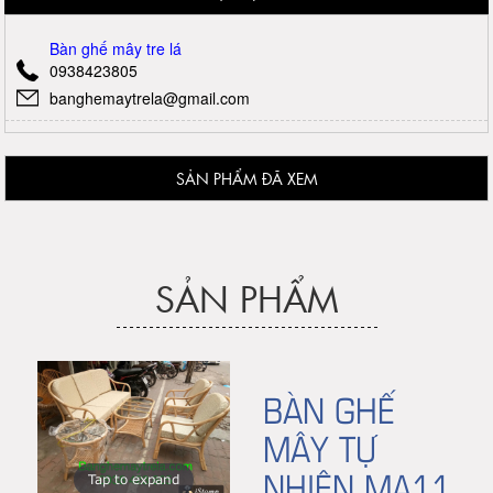
Bàn ghế mây tre lá
0938423805
banghemaytrela@gmail.com
SẢN PHẨM ĐÃ XEM
SẢN PHẨM
BÀN GHẾ
MÂY TỰ
NHIÊN MA11
Tap to expand