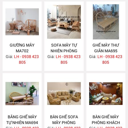
GIƯỜNG MÂY
SOFA MÂY TỰ
GHẾ MÂY THƯ
MA702
NHIÊN PHÒNG
GIÃN MA695
Giá:
LH - 0938 423
Giá:
KHÁCH MA697
LH - 0938 423
Giá:
LH - 0938 423
805
805
805
BĂNG GHẾ MÂY
BÀN GHẾ SOFA
BÀN GHẾ MÂY
TỰ NHIÊN MA694
MÂY PHÒNG
PHÒNG KHÁCH