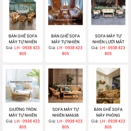
BÀN GHẾ SOFA
BÀN GHẾ SOFA
SOFA MÂY TỰ
MÂY TỰ NHIÊN
MÂY TỰ NHIÊN
NHIÊN LƯỚI MẮT
Giá:
LH - 0938 423
MA663
Giá:
LH - 0938 423
MA657
Giá:
CÁO MA656
LH - 0938 423
805
805
805
GIƯỜNG TRÒN
SOFA MÂY TỰ
BÀN GHẾ SOFA
MÂY TỰ NHIÊN
NHIÊN MA638
MÂY PHÒNG
Giá:
LH - 0938 423
MA652
Giá:
LH - 0938 423
Giá:
KHÁCH HIỆN ĐẠI
LH - 0938 423
805
805
MA637
805