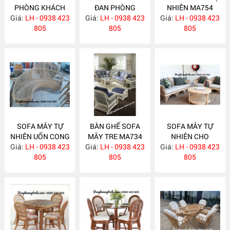
PHÒNG KHÁCH
ĐAN PHÒNG
NHIÊN MA754
Giá:
LH - 0938 423
MA760
Giá:
KHÁCH MA755
LH - 0938 423
Giá:
LH - 0938 423
805
805
805
SOFA MÂY TỰ
BÀN GHẾ SOFA
SOFA MÂY TỰ
NHIÊN UỐN CONG
MÂY TRE MA734
NHIÊN CHO
Giá:
LH - 0938 423
MA743
Giá:
LH - 0938 423
Giá:
PHÒNG KHÁCH
LH - 0938 423
805
805
MA733
805