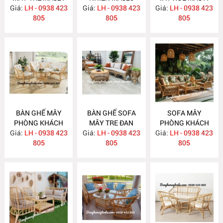
Giá:
LH - 0938 423
Giá:
LH - 0938 423
Giá:
LH - 0938 423
805
805
805
BÀN GHẾ MÂY
BÀN GHẾ SOFA
SOFA MÂY
PHÒNG KHÁCH
MÂY TRE ĐAN
PHÒNG KHÁCH
Giá:
NHỎ GỌN MA814
LH - 0938 423
Giá:
LH - 0938 423
MA813
Giá:
LH - 0938 423
MA812
805
805
805