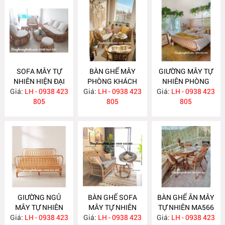
SOFA MÂY TỰ
BÀN GHẾ MÂY
GIƯỜNG MÂY TỰ
NHIÊN HIỆN ĐẠI
PHÒNG KHÁCH
NHIÊN PHÒNG
Giá:
LH - 0938 423
MA586
Giá:
NHỎ GỌN MA585
LH - 0938 423
Giá:
NGỦ MA584
LH - 0938 423
805
805
805
GIƯỜNG NGỦ
BÀN GHẾ SOFA
BÀN GHẾ ĂN MÂY
MÂY TỰ NHIÊN
MÂY TỰ NHIÊN
TỰ NHIÊN MA566
Giá:
LH - 0938 423
MA583
Giá:
LH - 0938 423
MA568
Giá:
LH - 0938 423