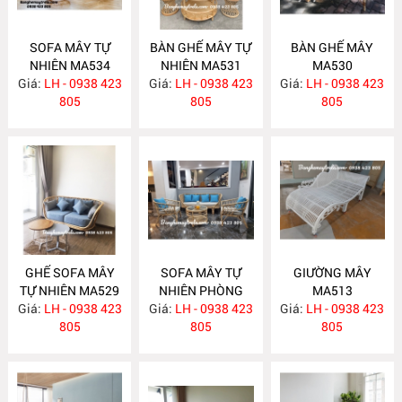
SOFA MÂY TỰ
BÀN GHẾ MÂY TỰ
BÀN GHẾ MÂY
NHIÊN MA534
NHIÊN MA531
MA530
Giá:
LH - 0938 423
Giá:
LH - 0938 423
Giá:
LH - 0938 423
805
805
805
GHẾ SOFA MÂY
SOFA MÂY TỰ
GIƯỜNG MÂY
TỰ NHIÊN MA529
NHIÊN PHÒNG
MA513
Giá:
LH - 0938 423
Giá:
KHÁCH KIỂU HIỆN
LH - 0938 423
Giá:
LH - 0938 423
805
ĐẠI MA523
805
805