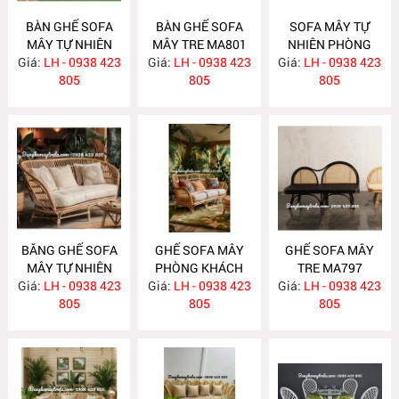
BÀN GHẾ SOFA
BÀN GHẾ SOFA
SOFA MÂY TỰ
MÂY TỰ NHIÊN
MÂY TRE MA801
NHIÊN PHÒNG
Giá:
PHÒNG KHÁCH
LH - 0938 423
Giá:
LH - 0938 423
Giá:
KHÁCH MA800
LH - 0938 423
MA811
805
805
805
BĂNG GHẾ SOFA
GHẾ SOFA MÂY
GHẾ SOFA MÂY
MÂY TỰ NHIÊN
PHÒNG KHÁCH
TRE MA797
Giá:
PHÒNG KHÁCH
LH - 0938 423
Giá:
LH - 0938 423
MA798
Giá:
LH - 0938 423
MA799
805
805
805