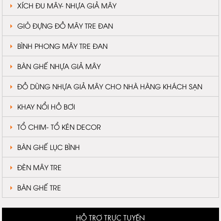
XÍCH ĐU MÂY- NHỰA GIẢ MÂY
GIỎ ĐỰNG ĐỒ MÂY TRE ĐAN
BÌNH PHONG MÂY TRE ĐAN
BÀN GHẾ NHỰA GIẢ MÂY
ĐỒ DÙNG NHỰA GIẢ MÂY CHO NHÀ HÀNG KHÁCH SẠN
KHAY NỔI HỒ BƠI
TỔ CHIM- TỔ KÉN DECOR
BÀN GHẾ LỤC BÌNH
ĐÈN MÂY TRE
BÀN GHẾ TRE
HỖ TRỢ TRỰC TUYẾN