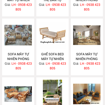
Giá:
PHÒNG KHÁCH
LH - 0938 423
Giá:
NHIÊN MA622
LH - 0938 423
Giá:
KHÁCH LƯỚI MẮT
LH - 0938 423
MA624
805
805
CÁO MA621
805
SOFA MÂY TỰ
GHẾ SOFA BED
SOFA MÂY TỰ
NHIÊN PHÒNG
MÂY TỰ NHIÊN
NHIÊN PHÒNG
Giá:
KHÁCH MA620
LH - 0938 423
Giá:
LH - 0938 423
MA615
Giá:
KHÁCH MA612
LH - 0938 423
805
805
805