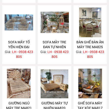
SOFA MÂY TỔ
SOFA MÂY TRE
BÀN GHẾ BÀN ĂN
YẾN HIỆN ĐẠI
ĐAN TỰ NHIÊN
MÂY TRE MA825
Giá:
LH - 0938 423
MA831
Giá:
LH - 0938 423
MA830
Giá:
LH - 0938 423
805
805
805
GIƯỜNG NGỦ
GIƯỜNG MÂY TỰ
GHẾ SOFA MÂY
MÂY TRE MA821
NHIÊN MA820
TAY XÒE MA817