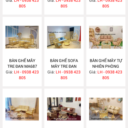
Giá:
LH - 0938 423
Giá:
KHÁCH MA689
LH - 0938 423
Giá:
LH - 0938 423
MA688
805
805
805
BÀN GHẾ MÂY
BÀN GHẾ SOFA
BÀN GHẾ MÂY TỰ
TRE ĐAN MA687
MÂY TRE ĐAN
NHIÊN PHÒNG
Giá:
LH - 0938 423
Giá:
LH - 0938 423
MA686
Giá:
KHÁCH MA685
LH - 0938 423
805
805
805