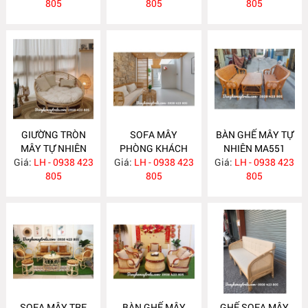
805
805
805
GIƯỜNG TRÒN
SOFA MÂY
BÀN GHẾ MÂY TỰ
MÂY TỰ NHIÊN
PHÒNG KHÁCH
NHIÊN MA551
Giá:
LH - 0938 423
MA563
Giá:
LH - 0938 423
MA557
Giá:
LH - 0938 423
805
805
805
SOFA MÂY TRE
BÀN GHẾ MÂY
GHẾ SOFA MÂY