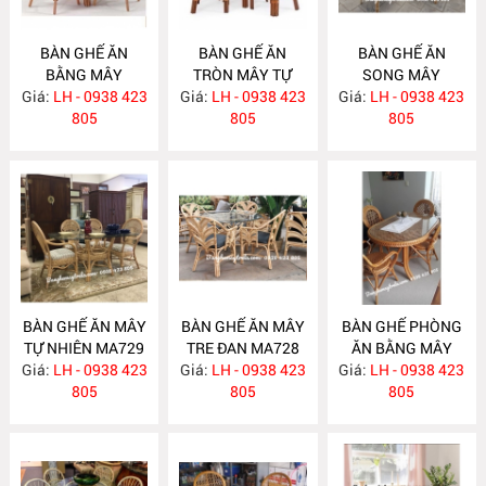
BÀN GHẾ ĂN
BÀN GHẾ ĂN
BÀN GHẾ ĂN
BẰNG MÂY
TRÒN MÂY TỰ
SONG MÂY
Giá:
LH - 0938 423
MA732
Giá:
NHIÊN MA731
LH - 0938 423
Giá:
LH - 0938 423
MA730
805
805
805
BÀN GHẾ ĂN MÂY
BÀN GHẾ ĂN MÂY
BÀN GHẾ PHÒNG
TỰ NHIÊN MA729
TRE ĐAN MA728
ĂN BẰNG MÂY
Giá:
LH - 0938 423
Giá:
LH - 0938 423
Giá:
LH - 0938 423
MA727
805
805
805