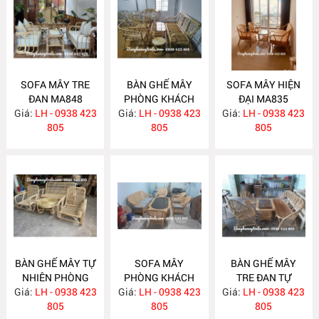
SOFA MÂY TRE
BÀN GHẾ MÂY
SOFA MÂY HIỆN
ĐAN MA848
PHÒNG KHÁCH
ĐẠI MA835
Giá:
LH - 0938 423
Giá:
LH - 0938 423
MA839
Giá:
LH - 0938 423
805
805
805
BÀN GHẾ MÂY TỰ
SOFA MÂY
BÀN GHẾ MÂY
NHIÊN PHÒNG
PHÒNG KHÁCH
TRE ĐAN TỰ
Giá:
KHÁCH MA834
LH - 0938 423
Giá:
HIỆN ĐẠI MA833
LH - 0938 423
Giá:
NHIÊN MA832
LH - 0938 423
805
805
805