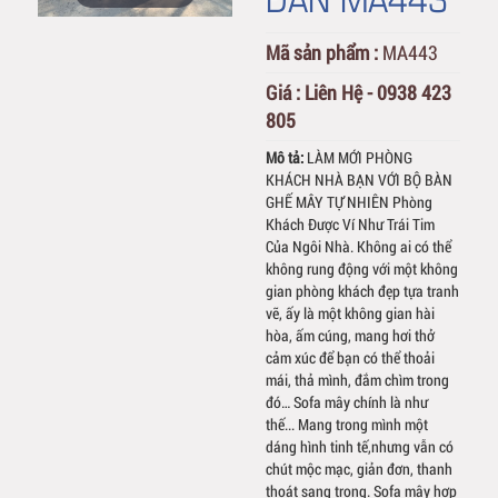
Mã sản phẩm :
MA443
Giá :
Liên Hệ - 0938 423
805
Mô tả:
LÀM MỚI PHÒNG
KHÁCH NHÀ BẠN VỚI BỘ BÀN
GHẾ MÂY TỰ NHIÊN Phòng
Khách Được Ví Như Trái Tim
Của Ngôi Nhà. Không ai có thể
không rung động với một không
gian phòng khách đẹp tựa tranh
vẽ, ấy là một không gian hài
hòa, ấm cúng, mang hơi thở
cảm xúc để bạn có thể thoải
mái, thả mình, đắm chìm trong
đó… Sofa mây chính là như
thế... Mang trong mình một
dáng hình tinh tế,nhưng vẫn có
chút mộc mạc, giản đơn, thanh
thoát sang trọng. Sofa mây hợp