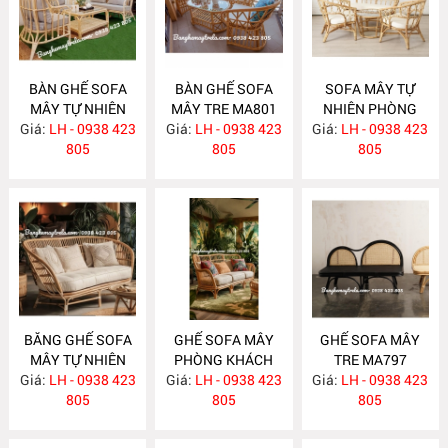
BÀN GHẾ SOFA
BÀN GHẾ SOFA
SOFA MÂY TỰ
MÂY TỰ NHIÊN
MÂY TRE MA801
NHIÊN PHÒNG
Giá:
PHÒNG KHÁCH
LH - 0938 423
Giá:
LH - 0938 423
Giá:
KHÁCH MA800
LH - 0938 423
MA811
805
805
805
BĂNG GHẾ SOFA
GHẾ SOFA MÂY
GHẾ SOFA MÂY
MÂY TỰ NHIÊN
PHÒNG KHÁCH
TRE MA797
Giá:
PHÒNG KHÁCH
LH - 0938 423
Giá:
LH - 0938 423
MA798
Giá:
LH - 0938 423
MA799
805
805
805