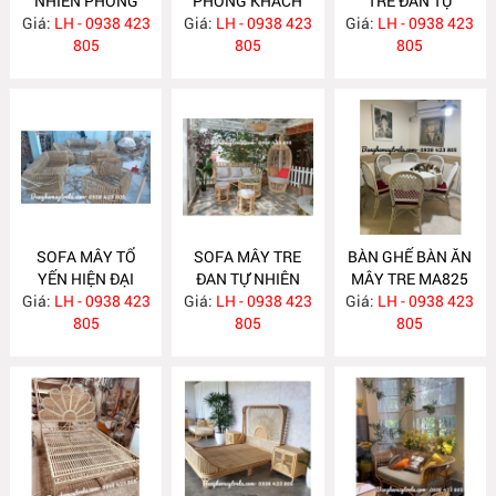
NHIÊN PHÒNG
PHÒNG KHÁCH
TRE ĐAN TỰ
Giá:
KHÁCH MA834
LH - 0938 423
Giá:
HIỆN ĐẠI MA833
LH - 0938 423
Giá:
NHIÊN MA832
LH - 0938 423
805
805
805
SOFA MÂY TỔ
SOFA MÂY TRE
BÀN GHẾ BÀN ĂN
YẾN HIỆN ĐẠI
ĐAN TỰ NHIÊN
MÂY TRE MA825
Giá:
LH - 0938 423
MA831
Giá:
LH - 0938 423
MA830
Giá:
LH - 0938 423
805
805
805