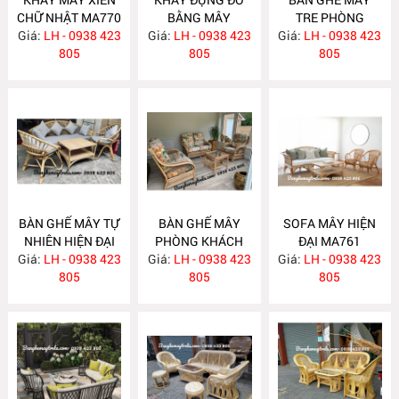
CHỮ NHẬT MA770
BẰNG MÂY
TRE PHÒNG
Giá:
LH - 0938 423
Giá:
LH - 0938 423
MA769
Giá:
KHÁCH MA764
LH - 0938 423
805
805
805
BÀN GHẾ MÂY TỰ
BÀN GHẾ MÂY
SOFA MÂY HIỆN
NHIÊN HIỆN ĐẠI
PHÒNG KHÁCH
ĐẠI MA761
Giá:
LH - 0938 423
MA763
Giá:
LH - 0938 423
MA762
Giá:
LH - 0938 423
805
805
805