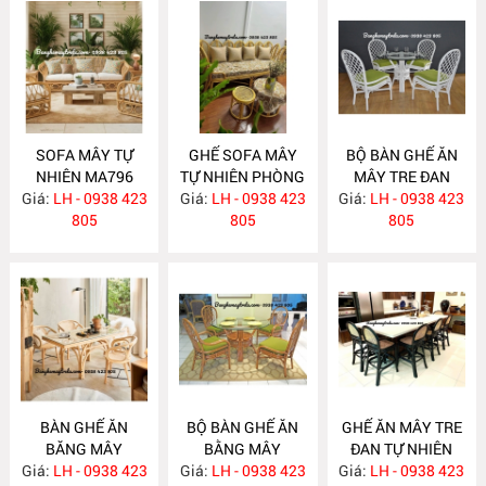
SOFA MÂY TỰ
GHẾ SOFA MÂY
BỘ BÀN GHẾ ĂN
NHIÊN MA796
TỰ NHIÊN PHÒNG
MÂY TRE ĐAN
Giá:
LH - 0938 423
Giá:
KHÁCH MA795
LH - 0938 423
Giá:
LH - 0938 423
MA784
805
805
805
BÀN GHẾ ĂN
BỘ BÀN GHẾ ĂN
GHẾ ĂN MÂY TRE
BĂNG MÂY
BẰNG MÂY
ĐAN TỰ NHIÊN
Giá:
LH - 0938 423
MA783
Giá:
LH - 0938 423
MA782
Giá:
LH - 0938 423
MA781