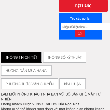
ĐẶT HÀNG
Yêu cầu gọi lại
THÔNG TIN CHI TIẾT
THÔNG SỐ KỸ THUẬT
HƯỚNG DẪN MUA HÀNG
PHƯƠNG THỨC VẬN CHUYỂN
BÌNH LUẬN
LÀM MỚI PHÒNG KHÁCH NHÀ BẠN VỚI BỘ BÀN GHẾ MÂY TỰ
NHIÊN
Phòng Khách Được Ví Như Trái Tim Của Ngôi Nhà.
Không ai có thể không rung động với một không gian phòng khách