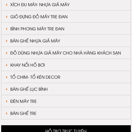
XÍCH ĐU MÂY- NHỰA GIẢ MÂY
GIỎ ĐỰNG ĐỒ MÂY TRE ĐAN
BÌNH PHONG MÂY TRE ĐAN
BÀN GHẾ NHỰA GIẢ MÂY
ĐỒ DÙNG NHỰA GIẢ MÂY CHO NHÀ HÀNG KHÁCH SẠN
KHAY NỔI HỒ BƠI
TỔ CHIM- TỔ KÉN DECOR
BÀN GHẾ LỤC BÌNH
ĐÈN MÂY TRE
BÀN GHẾ TRE
HỖ TRỢ TRỰC TUYẾN