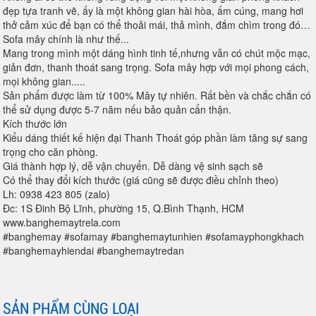
đẹp tựa tranh vẽ, ấy là một không gian hài hòa, ấm cúng, mang hơi
thở cảm xúc để bạn có thể thoải mái, thả mình, đắm chìm trong đó…
Sofa mây chính là như thế...
Mang trong mình một dáng hình tinh tế,nhưng vẫn có chút mộc mạc,
giản đơn, thanh thoát sang trọng. Sofa mây hợp với mọi phong cách,
mọi không gian.....
Sản phẩm được làm từ 100% Mây tự nhiên. Rất bền và chắc chắn có
thể sử dụng được 5-7 năm nếu bảo quản cẩn thận.
Kích thước lớn
Kiểu dáng thiết kế hiện đại Thanh Thoát góp phần làm tăng sự sang
trọng cho căn phòng.
Giá thành hợp lý, dễ vận chuyển. Dễ dàng vệ sinh sạch sẽ
Có thể thay đổi kích thước (giá cũng sẽ được điều chỉnh theo)
Lh: 0938 423 805 (zalo)
Đc: 1S Đinh Bộ Lĩnh, phường 15, Q.Bình Thạnh, HCM
www.banghemaytrela.com
#banghemay #sofamay #banghemaytunhien #sofamayphongkhach
#banghemayhiendai #banghemaytredan
SẢN PHẨM CÙNG LOẠI