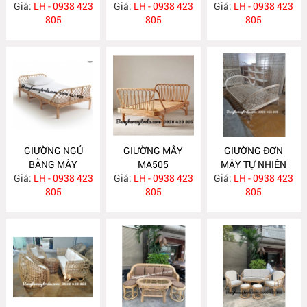
Giá:
LH - 0938 423
Giá:
LH - 0938 423
Giá:
LH - 0938 423
805
805
805
GIƯỜNG NGỦ
GIƯỜNG MÂY
GIƯỜNG ĐƠN
BẰNG MÂY
MA505
MÂY TỰ NHIÊN
Giá:
LH - 0938 423
MA506
Giá:
LH - 0938 423
Giá:
LH - 0938 423
MA504
805
805
805