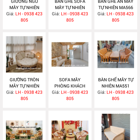
GIƯỜNG NGỦ
BÀN GHẾ SOFA
BÀN GHẾ ĂN MÂY
MÂY TỰ NHIÊN
MÂY TỰ NHIÊN
TỰ NHIÊN MA566
Giá:
LH - 0938 423
MA583
Giá:
LH - 0938 423
MA568
Giá:
LH - 0938 423
805
805
805
GIƯỜNG TRÒN
SOFA MÂY
BÀN GHẾ MÂY TỰ
MÂY TỰ NHIÊN
PHÒNG KHÁCH
NHIÊN MA551
Giá:
LH - 0938 423
MA563
Giá:
LH - 0938 423
MA557
Giá:
LH - 0938 423
805
805
805