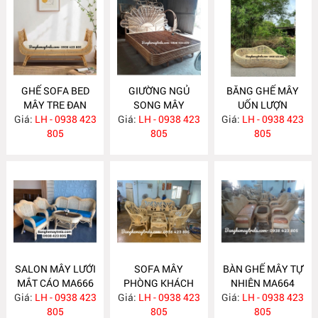
GHẾ SOFA BED
GIƯỜNG NGỦ
BĂNG GHẾ MÂY
MÂY TRE ĐAN
SONG MÂY
UỐN LƯỢN
Giá:
LH - 0938 423
MA671
Giá:
LH - 0938 423
MA670
Giá:
LH - 0938 423
MA667
805
805
805
SALON MÂY LƯỚI
SOFA MÂY
BÀN GHẾ MÂY TỰ
MẮT CÁO MA666
PHÒNG KHÁCH
NHIÊN MA664
Giá:
LH - 0938 423
Giá:
LH - 0938 423
MA665
Giá:
LH - 0938 423
805
805
805