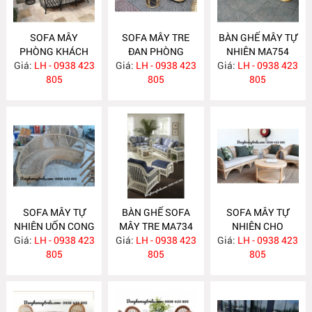
SOFA MÂY
SOFA MÂY TRE
BÀN GHẾ MÂY TỰ
PHÒNG KHÁCH
ĐAN PHÒNG
NHIÊN MA754
Giá:
LH - 0938 423
MA760
Giá:
KHÁCH MA755
LH - 0938 423
Giá:
LH - 0938 423
805
805
805
SOFA MÂY TỰ
BÀN GHẾ SOFA
SOFA MÂY TỰ
NHIÊN UỐN CONG
MÂY TRE MA734
NHIÊN CHO
Giá:
LH - 0938 423
MA743
Giá:
LH - 0938 423
Giá:
PHÒNG KHÁCH
LH - 0938 423
805
805
MA733
805