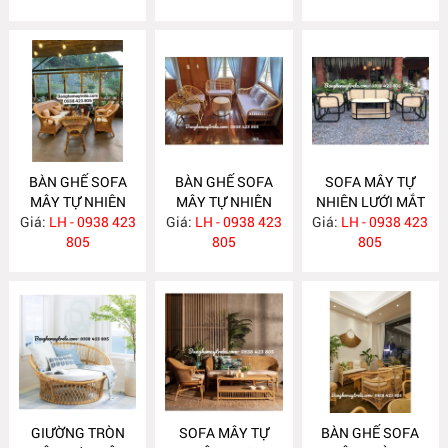
BÀN GHẾ SOFA
BÀN GHẾ SOFA
SOFA MÂY TỰ
MÂY TỰ NHIÊN
MÂY TỰ NHIÊN
NHIÊN LƯỚI MẮT
Giá:
LH - 0938 423
MA663
Giá:
LH - 0938 423
MA657
Giá:
CÁO MA656
LH - 0938 423
805
805
805
GIƯỜNG TRÒN
SOFA MÂY TỰ
BÀN GHẾ SOFA