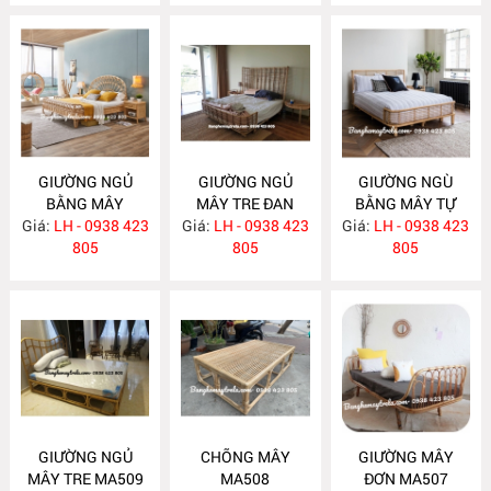
GIƯỜNG NGỦ
GIƯỜNG NGỦ
GIƯỜNG NGÙ
BẰNG MÂY
MÂY TRE ĐAN
BẰNG MÂY TỰ
Giá:
LH - 0938 423
MA512
Giá:
LH - 0938 423
MA511
Giá:
NHIÊN MA510
LH - 0938 423
805
805
805
GIƯỜNG NGỦ
CHÕNG MÂY
GIƯỜNG MÂY
MÂY TRE MA509
MA508
ĐƠN MA507