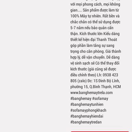
với mọi phong cách, mọi không
gian..... Sản phẩm được làm từ
100% Mây tự nhiên. Rất bền và
chắc chắn có thể sử dụng được
5-7 năm nếu bảo quản cẩn
thận. Kích thước lớn Kiểu dáng
thiết kế hiện đại Thanh Thoát
góp phần làm tăng sự sang
trọng cho căn phòng. Giá thành
hợp lý, dễ vận chuyển. Dễ dàng
vệ sinh sạch sẽ Có thể thay đổi
kích thước (giá cũng sẽ được
điều chỉnh theo) Lh: 0938 423
805 (zalo) Đc: 1S Đinh Bộ Lĩnh,
phường 15, Q.Bình Thạnh, HCM
www.banghemaytrela.com
#banghemay #sofamay
#banghemaytunhien
#sofamayphongkhach
#banghemayhiendai
#banghemaytredan