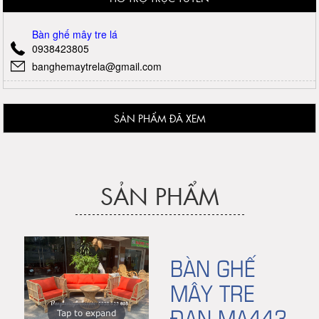
Bàn ghế mây tre lá
0938423805
banghemaytrela@gmail.com
SẢN PHẨM ĐÃ XEM
SẢN PHẨM
BÀN GHẾ
MÂY TRE
ĐAN MA443
Tap to expand