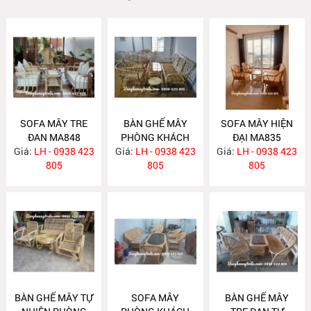
SOFA MÂY TRE
BÀN GHẾ MÂY
SOFA MÂY HIỆN
ĐAN MA848
PHÒNG KHÁCH
ĐẠI MA835
Giá:
LH - 0938 423
Giá:
LH - 0938 423
MA839
Giá:
LH - 0938 423
805
805
805
BÀN GHẾ MÂY TỰ
SOFA MÂY
BÀN GHẾ MÂY