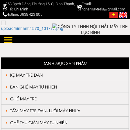
253 Bạch Đằng, Phường 15, Q. Bình Thạnh,
Email:
Tp. Hồ Chí Minh
banghemaytrela@gmail.com
Hotline: 0938 423 805
DANH MỤC SẢN PHẨM
KỆ MÂY TRE ĐAN
BÀN GHẾ MÂY TỰ NHIÊN
GHẾ MÂY TRE
TẤM MÂY TRE ĐAN- LƯỚI MÂY NHỰA
GHẾ THƯ GIÃN MÂY TỰ NHIÊN