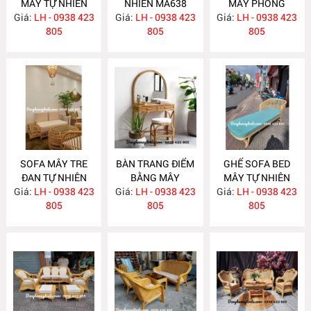
MÂY TỰ NHIÊN
NHIÊN MA638
MÂY PHÒNG
Giá:
LH - 0938 423
MA652
Giá:
LH - 0938 423
Giá:
KHÁCH HIỆN ĐẠI
LH - 0938 423
805
805
MA637
805
SOFA MÂY TRE
BÀN TRANG ĐIỂM
GHẾ SOFA BED
ĐAN TỰ NHIÊN
BẰNG MÂY
MÂY TỰ NHIÊN
Giá:
LH - 0938 423
MA636
Giá:
LH - 0938 423
MA635
Giá:
LH - 0938 423
MA625
805
805
805