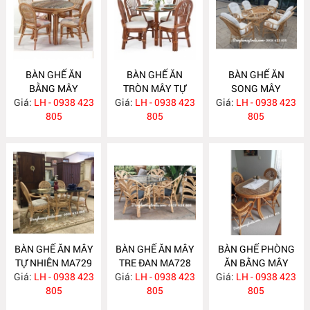
BÀN GHẾ ĂN
BÀN GHẾ ĂN
BÀN GHẾ ĂN
BẰNG MÂY
TRÒN MÂY TỰ
SONG MÂY
Giá:
LH - 0938 423
MA732
Giá:
NHIÊN MA731
LH - 0938 423
Giá:
LH - 0938 423
MA730
805
805
805
BÀN GHẾ ĂN MÂY
BÀN GHẾ ĂN MÂY
BÀN GHẾ PHÒNG
TỰ NHIÊN MA729
TRE ĐAN MA728
ĂN BẰNG MÂY
Giá:
LH - 0938 423
Giá:
LH - 0938 423
Giá:
LH - 0938 423
MA727
805
805
805