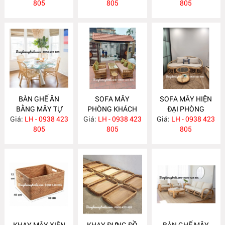
805
805
805
BÀN GHẾ ĂN
SOFA MÂY
SOFA MÂY HIỆN
BẰNG MÂY TỰ
PHÒNG KHÁCH
ĐẠI PHÒNG
Giá:
NHIÊN MA780
LH - 0938 423
Giá:
KIỂU DÁNG ĐƠN
LH - 0938 423
Giá:
KHÁCH MA777
LH - 0938 423
805
GIẢN MA778
805
805
KHAY MÂY XIÊN
KHAY ĐỰNG ĐỒ
BÀN GHẾ MÂY