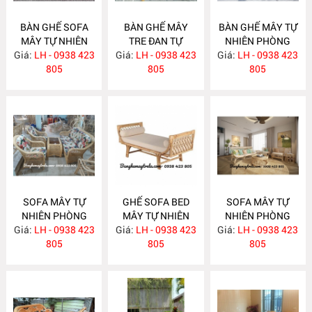
BÀN GHẾ SOFA
BÀN GHẾ MÂY
BÀN GHẾ MÂY TỰ
MÂY TỰ NHIÊN
TRE ĐAN TỰ
NHIÊN PHÒNG
Giá:
PHÒNG KHÁCH
LH - 0938 423
Giá:
NHIÊN MA622
LH - 0938 423
Giá:
KHÁCH LƯỚI MẮT
LH - 0938 423
MA624
805
805
CÁO MA621
805
SOFA MÂY TỰ
GHẾ SOFA BED
SOFA MÂY TỰ
NHIÊN PHÒNG
MÂY TỰ NHIÊN
NHIÊN PHÒNG
Giá:
KHÁCH MA620
LH - 0938 423
Giá:
LH - 0938 423
MA615
Giá:
KHÁCH MA612
LH - 0938 423
805
805
805