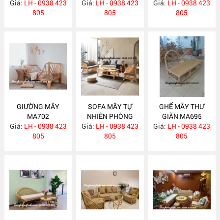
Giá:
LH - 0938 423
Giá:
LH - 0938 423
Giá:
LH - 0938 423
MA703
805
805
805
GIƯỜNG MÂY
SOFA MÂY TỰ
GHẾ MÂY THƯ
MA702
NHIÊN PHÒNG
GIÃN MA695
Giá:
LH - 0938 423
Giá:
KHÁCH MA697
LH - 0938 423
Giá:
LH - 0938 423
805
805
805