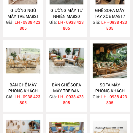
GIƯỜNG NGỦ
GIƯỜNG MÂY TỰ
GHẾ SOFA MÂY
MÂY TRE MA821
NHIÊN MA820
TAY XÒE MA817
Giá:
LH - 0938 423
Giá:
LH - 0938 423
Giá:
LH - 0938 423
805
805
805
BÀN GHẾ MÂY
BÀN GHẾ SOFA
SOFA MÂY
PHÒNG KHÁCH
MÂY TRE ĐAN
PHÒNG KHÁCH
Giá:
NHỎ GỌN MA814
LH - 0938 423
Giá:
LH - 0938 423
MA813
Giá:
LH - 0938 423
MA812
805
805
805