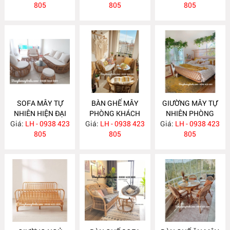
805
805
805
SOFA MÂY TỰ
BÀN GHẾ MÂY
GIƯỜNG MÂY TỰ
NHIÊN HIỆN ĐẠI
PHÒNG KHÁCH
NHIÊN PHÒNG
Giá:
LH - 0938 423
MA586
Giá:
NHỎ GỌN MA585
LH - 0938 423
Giá:
NGỦ MA584
LH - 0938 423
805
805
805