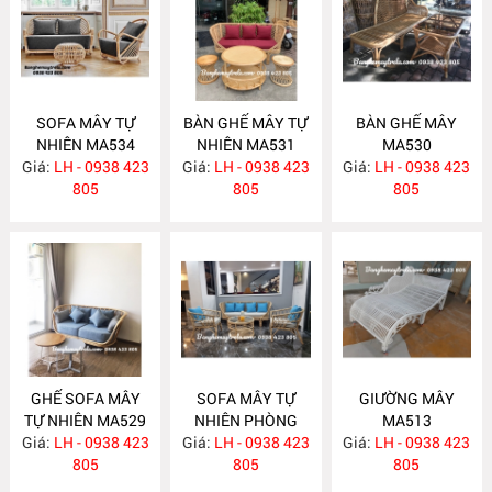
SOFA MÂY TỰ
BÀN GHẾ MÂY TỰ
BÀN GHẾ MÂY
NHIÊN MA534
NHIÊN MA531
MA530
Giá:
LH - 0938 423
Giá:
LH - 0938 423
Giá:
LH - 0938 423
805
805
805
GHẾ SOFA MÂY
SOFA MÂY TỰ
GIƯỜNG MÂY
TỰ NHIÊN MA529
NHIÊN PHÒNG
MA513
Giá:
LH - 0938 423
Giá:
KHÁCH KIỂU HIỆN
LH - 0938 423
Giá:
LH - 0938 423
805
ĐẠI MA523
805
805