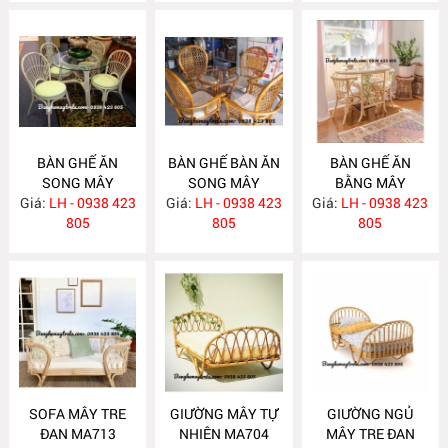
BÀN GHẾ ĂN
BÀN GHẾ BÀN ĂN
BÀN GHẾ ĂN
SONG MÂY
SONG MÂY
BẰNG MÂY
Giá:
LH - 0938 423
MA726
Giá:
LH - 0938 423
MA725
Giá:
LH - 0938 423
MA724
805
805
805
SOFA MÂY TRE
GIƯỜNG MÂY TỰ
GIƯỜNG NGỦ
ĐAN MA713
NHIÊN MA704
MÂY TRE ĐAN