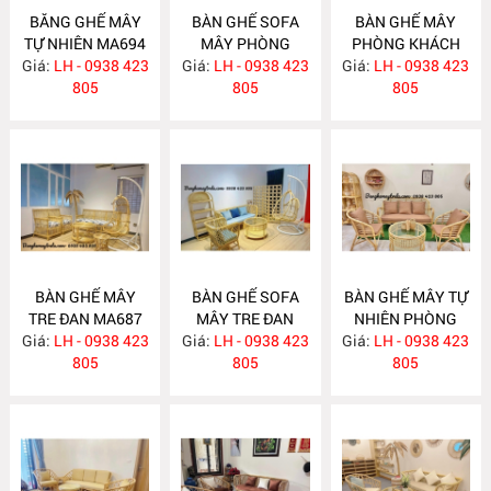
BĂNG GHẾ MÂY
BÀN GHẾ SOFA
BÀN GHẾ MÂY
TỰ NHIÊN MA694
MÂY PHÒNG
PHÒNG KHÁCH
Giá:
LH - 0938 423
Giá:
KHÁCH MA689
LH - 0938 423
Giá:
LH - 0938 423
MA688
805
805
805
BÀN GHẾ MÂY
BÀN GHẾ SOFA
BÀN GHẾ MÂY TỰ
TRE ĐAN MA687
MÂY TRE ĐAN
NHIÊN PHÒNG
Giá:
LH - 0938 423
Giá:
LH - 0938 423
MA686
Giá:
KHÁCH MA685
LH - 0938 423
805
805
805