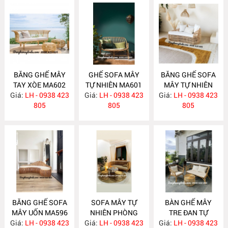
BĂNG GHẾ MÂY
GHẾ SOFA MÂY
BĂNG GHẾ SOFA
TAY XÒE MA602
TỰ NHIÊN MA601
MÂY TỰ NHIÊN
Giá:
LH - 0938 423
Giá:
LH - 0938 423
Giá:
LH - 0938 423
MA597
805
805
805
BĂNG GHẾ SOFA
SOFA MÂY TỰ
BÀN GHẾ MÂY
MÂY UỐN MA596
NHIÊN PHÒNG
TRE ĐAN TỰ
Giá:
LH - 0938 423
Giá:
KHÁCH MA588
LH - 0938 423
Giá:
NHIÊN MA587
LH - 0938 423