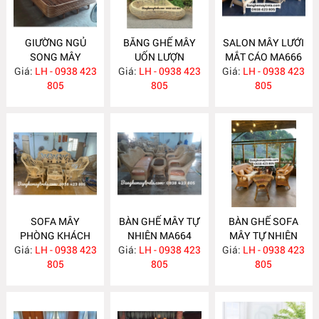
GIƯỜNG NGỦ
BĂNG GHẾ MÂY
SALON MÂY LƯỚI
SONG MÂY
UỐN LƯỢN
MẮT CÁO MA666
Giá:
LH - 0938 423
MA670
Giá:
LH - 0938 423
MA667
Giá:
LH - 0938 423
805
805
805
SOFA MÂY
BÀN GHẾ MÂY TỰ
BÀN GHẾ SOFA
PHÒNG KHÁCH
NHIÊN MA664
MÂY TỰ NHIÊN
Giá:
LH - 0938 423
MA665
Giá:
LH - 0938 423
Giá:
LH - 0938 423
MA663
805
805
805