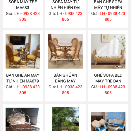
SOFA MÂY TRE
SOFA MÂY TỰ
BÀN GHẾ SOFA
MA683
NHIÊN HIỆN ĐẠI
MÂY TỰ NHIÊN
Giá:
LH - 0938 423
Giá:
LH - 0938 423
MA682
Giá:
LH - 0938 423
MA681
805
805
805
BÀN GHẾ ĂN MÂY
BÀN GHẾ ĂN
GHẾ SOFA BED
TỰ NHIÊN MA679
BẰNG MÂY
MÂY TRE ĐAN
Giá:
LH - 0938 423
Giá:
LH - 0938 423
MA678
Giá:
LH - 0938 423
MA671
805
805
805