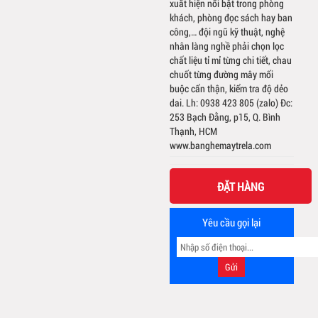
xuất hiện nổi bật trong phòng
khách, phòng đọc sách hay ban
công,… đội ngũ kỹ thuật, nghệ
nhân làng nghề phải chọn lọc
chất liệu tỉ mỉ từng chi tiết, chau
chuốt từng đường mây mối
buộc cẩn thận, kiểm tra độ dẻo
dai. Lh: 0938 423 805 (zalo) Đc:
253 Bạch Đằng, p15, Q. Bình
Thạnh, HCM
www.banghemaytrela.com
ĐẶT HÀNG
Yêu cầu gọi lại