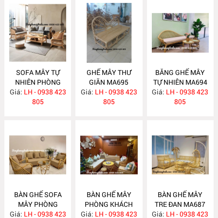
SOFA MÂY TỰ
GHẾ MÂY THƯ
BĂNG GHẾ MÂY
NHIÊN PHÒNG
GIÃN MA695
TỰ NHIÊN MA694
Giá:
KHÁCH MA697
LH - 0938 423
Giá:
LH - 0938 423
Giá:
LH - 0938 423
805
805
805
BÀN GHẾ SOFA
BÀN GHẾ MÂY
BÀN GHẾ MÂY
MÂY PHÒNG
PHÒNG KHÁCH
TRE ĐAN MA687
Giá:
KHÁCH MA689
LH - 0938 423
Giá:
LH - 0938 423
MA688
Giá:
LH - 0938 423