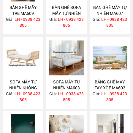
BÀN GHẾ MÂY
BÀN GHẾ SOFA
BÀN GHẾ MÂY TỰ
TRE MA609
MÂY TỰ NHIÊN
NHIÊN MA607
Giá:
LH - 0938 423
Giá:
PHÒNG KHÁCH
LH - 0938 423
Giá:
LH - 0938 423
805
MA608
805
805
SOFA MÂY TỰ
SOFA MÂY TỰ
BĂNG GHẾ MÂY
NHIÊN KHÔNG
NHIÊN MA603
TAY XÒE MA602
Giá:
TỰA MA604
LH - 0938 423
Giá:
LH - 0938 423
Giá:
LH - 0938 423
805
805
805