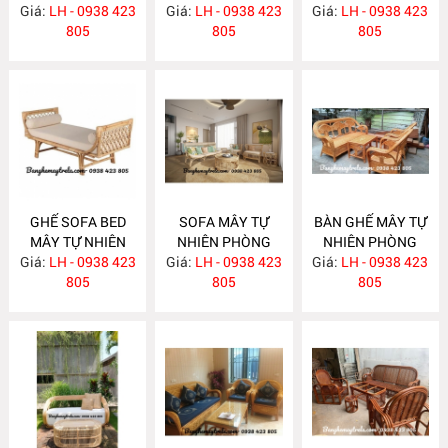
Giá:
NHIÊN MA622
LH - 0938 423
Giá:
KHÁCH LƯỚI MẮT
LH - 0938 423
Giá:
KHÁCH MA620
LH - 0938 423
805
CÁO MA621
805
805
GHẾ SOFA BED
SOFA MÂY TỰ
BÀN GHẾ MÂY TỰ
MÂY TỰ NHIÊN
NHIÊN PHÒNG
NHIÊN PHÒNG
Giá:
LH - 0938 423
MA615
Giá:
KHÁCH MA612
LH - 0938 423
Giá:
KHÁCH MA610
LH - 0938 423
805
805
805