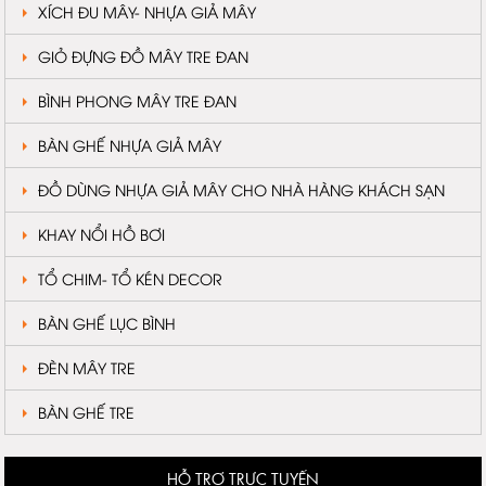
XÍCH ĐU MÂY- NHỰA GIẢ MÂY
GIỎ ĐỰNG ĐỒ MÂY TRE ĐAN
BÌNH PHONG MÂY TRE ĐAN
BÀN GHẾ NHỰA GIẢ MÂY
ĐỒ DÙNG NHỰA GIẢ MÂY CHO NHÀ HÀNG KHÁCH SẠN
KHAY NỔI HỒ BƠI
TỔ CHIM- TỔ KÉN DECOR
BÀN GHẾ LỤC BÌNH
ĐÈN MÂY TRE
BÀN GHẾ TRE
HỖ TRỢ TRỰC TUYẾN