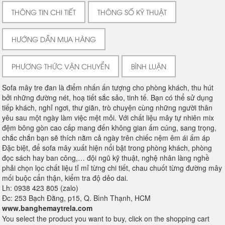
THÔNG TIN CHI TIẾT
THÔNG SỐ KỸ THUẬT
HƯỚNG DẪN MUA HÀNG
PHƯƠNG THỨC VẬN CHUYỂN
BÌNH LUẬN
Sofa mây tre đan là điểm nhấn ấn tượng cho phòng khách, thu hút
bởi những đường nét, hoạ tiết sắc sảo, tinh tế. Bạn có thể sử dụng
tiếp khách, nghỉ ngơi, thư giãn, trò chuyện cùng những người thân
yêu sau một ngày làm việc mệt mỏi. Với chất liệu mây tự nhiên mix
đệm bông gòn cao cấp mang đến không gian ấm cúng, sang trọng,
chắc chắn bạn sẽ thích nằm cả ngày trên chiếc nệm êm ái ấm áp
Đặc biệt, để sofa mây xuất hiện nổi bật trong phòng khách, phòng
đọc sách hay ban công,… đội ngũ kỹ thuật, nghệ nhân làng nghề
phải chọn lọc chất liệu tỉ mỉ từng chi tiết, chau chuốt từng đường mây
mối buộc cẩn thận, kiểm tra độ dẻo dai.
Lh: 0938 423 805 (zalo)
Đc: 253 Bạch Đằng, p15, Q. Bình Thạnh, HCM
www.banghemaytrela.com
You select the product you want to buy, click on the shopping cart