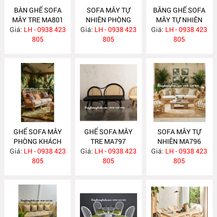
BÀN GHẾ SOFA
SOFA MÂY TỰ
BĂNG GHẾ SOFA
MÂY TRE MA801
NHIÊN PHÒNG
MÂY TỰ NHIÊN
Giá:
LH - 0938 423
Giá:
KHÁCH MA800
LH - 0938 423
Giá:
PHÒNG KHÁCH
LH - 0938 423
805
805
MA799
805
GHẾ SOFA MÂY
GHẾ SOFA MÂY
SOFA MÂY TỰ
PHÒNG KHÁCH
TRE MA797
NHIÊN MA796
Giá:
LH - 0938 423
MA798
Giá:
LH - 0938 423
Giá:
LH - 0938 423
805
805
805