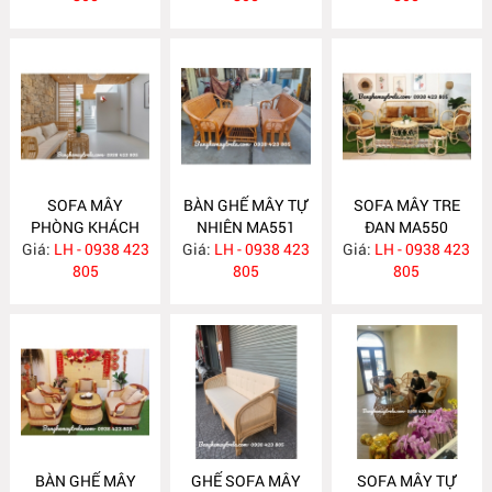
SOFA MÂY
BÀN GHẾ MÂY TỰ
SOFA MÂY TRE
PHÒNG KHÁCH
NHIÊN MA551
ĐAN MA550
Giá:
LH - 0938 423
MA557
Giá:
LH - 0938 423
Giá:
LH - 0938 423
805
805
805
BÀN GHẾ MÂY
GHẾ SOFA MÂY
SOFA MÂY TỰ