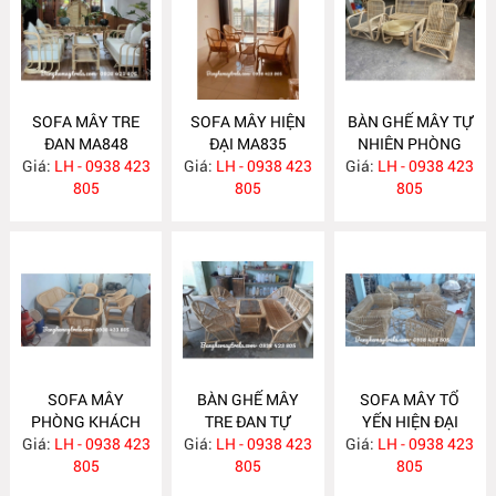
SOFA MÂY TRE
SOFA MÂY HIỆN
BÀN GHẾ MÂY TỰ
ĐAN MA848
ĐẠI MA835
NHIÊN PHÒNG
Giá:
LH - 0938 423
Giá:
LH - 0938 423
Giá:
KHÁCH MA834
LH - 0938 423
805
805
805
SOFA MÂY
BÀN GHẾ MÂY
SOFA MÂY TỔ
PHÒNG KHÁCH
TRE ĐAN TỰ
YẾN HIỆN ĐẠI
Giá:
HIỆN ĐẠI MA833
LH - 0938 423
Giá:
NHIÊN MA832
LH - 0938 423
Giá:
LH - 0938 423
MA831
805
805
805