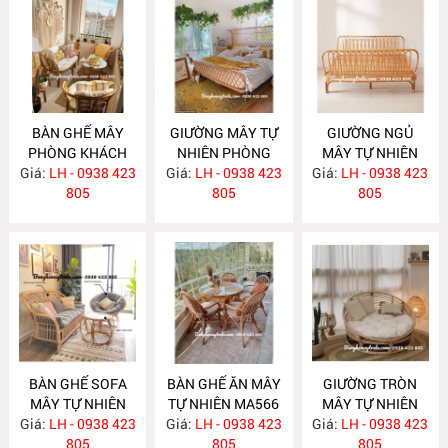
BÀN GHẾ MÂY
GIƯỜNG MÂY TỰ
GIƯỜNG NGỦ
PHÒNG KHÁCH
NHIÊN PHÒNG
MÂY TỰ NHIÊN
Giá:
NHỎ GỌN MA585
LH - 0938 423
Giá:
NGỦ MA584
LH - 0938 423
Giá:
LH - 0938 423
MA583
805
805
805
BÀN GHẾ SOFA
BÀN GHẾ ĂN MÂY
GIƯỜNG TRÒN
MÂY TỰ NHIÊN
TỰ NHIÊN MA566
MÂY TỰ NHIÊN
Giá:
LH - 0938 423
MA568
Giá:
LH - 0938 423
Giá:
LH - 0938 423
MA563
805
805
805