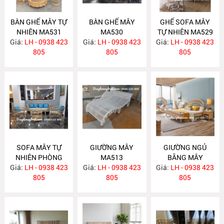
BÀN GHẾ MÂY TỰ
BÀN GHẾ MÂY
GHẾ SOFA MÂY
NHIÊN MA531
MA530
TỰ NHIÊN MA529
Giá:
LH - 0938 423
Giá:
LH - 0938 423
Giá:
LH - 0938 423
805
805
805
SOFA MÂY TỰ
GIƯỜNG MÂY
GIƯỜNG NGỦ
NHIÊN PHÒNG
MA513
BẰNG MÂY
Giá:
KHÁCH KIỂU HIỆN
LH - 0938 423
Giá:
LH - 0938 423
Giá:
LH - 0938 423
MA512
ĐẠI MA523
805
805
805