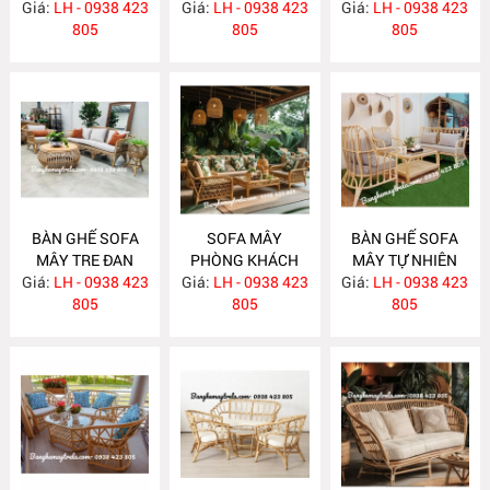
Giá:
LH - 0938 423
Giá:
LH - 0938 423
Giá:
NHỎ GỌN MA814
LH - 0938 423
805
805
805
BÀN GHẾ SOFA
SOFA MÂY
BÀN GHẾ SOFA
MÂY TRE ĐAN
PHÒNG KHÁCH
MÂY TỰ NHIÊN
Giá:
LH - 0938 423
MA813
Giá:
LH - 0938 423
MA812
Giá:
PHÒNG KHÁCH
LH - 0938 423
805
805
MA811
805