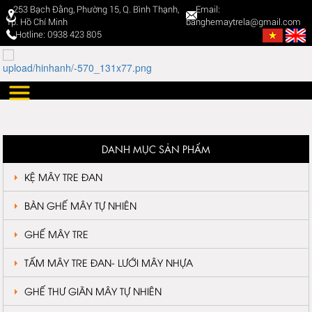
253 Bạch Đằng, Phường 15, Q. Bình Thạnh,
Email:
Tp. Hồ Chí Minh
banghemaytrela@gmail.com
Hotline: 0938 423 805
DANH MỤC SẢN PHẨM
KỆ MÂY TRE ĐAN
BÀN GHẾ MÂY TỰ NHIÊN
GHẾ MÂY TRE
TẤM MÂY TRE ĐAN- LƯỚI MÂY NHỰA
GHẾ THƯ GIÃN MÂY TỰ NHIÊN