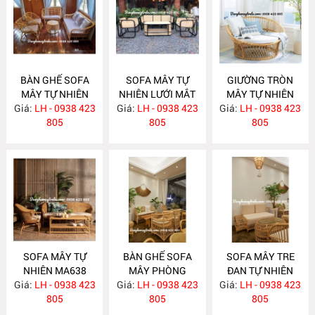
BÀN GHẾ SOFA
SOFA MÂY TỰ
GIƯỜNG TRÒN
MÂY TỰ NHIÊN
NHIÊN LƯỚI MẮT
MÂY TỰ NHIÊN
Giá:
LH - 0938 423
MA657
Giá:
CÁO MA656
LH - 0938 423
Giá:
LH - 0938 423
MA652
805
805
805
SOFA MÂY TỰ
BÀN GHẾ SOFA
SOFA MÂY TRE
NHIÊN MA638
MÂY PHÒNG
ĐAN TỰ NHIÊN
Giá:
LH - 0938 423
Giá:
KHÁCH HIỆN ĐẠI
LH - 0938 423
Giá:
LH - 0938 423
MA636
805
MA637
805
805