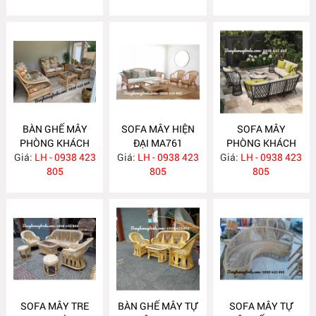
BÀN GHẾ MÂY
SOFA MÂY HIỆN
SOFA MÂY
PHÒNG KHÁCH
ĐẠI MA761
PHÒNG KHÁCH
Giá:
LH - 0938 423
MA762
Giá:
LH - 0938 423
Giá:
LH - 0938 423
MA760
805
805
805
SOFA MÂY TRE
BÀN GHẾ MÂY TỰ
SOFA MÂY TỰ