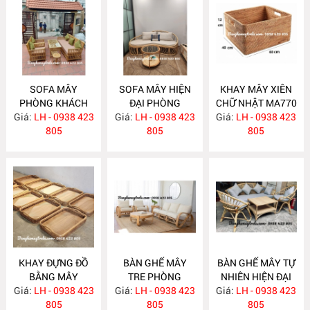
SOFA MÂY
SOFA MÂY HIỆN
KHAY MÂY XIÊN
PHÒNG KHÁCH
ĐẠI PHÒNG
CHỮ NHẬT MA770
Giá:
KIỂU DÁNG ĐƠN
LH - 0938 423
Giá:
KHÁCH MA777
LH - 0938 423
Giá:
LH - 0938 423
GIẢN MA778
805
805
805
KHAY ĐỰNG ĐỒ
BÀN GHẾ MÂY
BÀN GHẾ MÂY TỰ
BẰNG MÂY
TRE PHÒNG
NHIÊN HIỆN ĐẠI
Giá:
LH - 0938 423
MA769
Giá:
KHÁCH MA764
LH - 0938 423
Giá:
LH - 0938 423
MA763
805
805
805