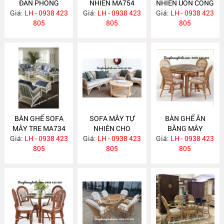
ĐAN PHÒNG
NHIÊN MA754
NHIÊN UỐN CONG
Giá:
KHÁCH MA755
LH - 0938 423
Giá:
LH - 0938 423
Giá:
LH - 0938 423
MA743
805
805
805
BÀN GHẾ SOFA
SOFA MÂY TỰ
BÀN GHẾ ĂN
MÂY TRE MA734
NHIÊN CHO
BẰNG MÂY
Giá:
LH - 0938 423
Giá:
PHÒNG KHÁCH
LH - 0938 423
Giá:
LH - 0938 423
MA732
805
MA733
805
805