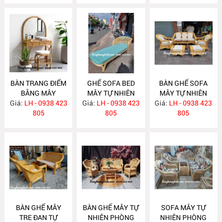
BÀN TRANG ĐIỂM
GHẾ SOFA BED
BÀN GHẾ SOFA
BẰNG MÂY
MÂY TỰ NHIÊN
MÂY TỰ NHIÊN
Giá:
LH - 0938 423
MA635
Giá:
LH - 0938 423
MA625
Giá:
PHÒNG KHÁCH
LH - 0938 423
805
805
MA624
805
BÀN GHẾ MÂY
BÀN GHẾ MÂY TỰ
SOFA MÂY TỰ
TRE ĐAN TỰ
NHIÊN PHÒNG
NHIÊN PHÒNG