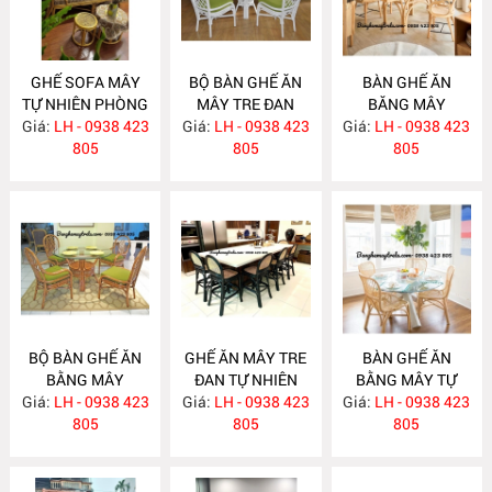
GHẾ SOFA MÂY
BỘ BÀN GHẾ ĂN
BÀN GHẾ ĂN
TỰ NHIÊN PHÒNG
MÂY TRE ĐAN
BĂNG MÂY
Giá:
KHÁCH MA795
LH - 0938 423
Giá:
LH - 0938 423
MA784
Giá:
LH - 0938 423
MA783
805
805
805
BỘ BÀN GHẾ ĂN
GHẾ ĂN MÂY TRE
BÀN GHẾ ĂN
BẰNG MÂY
ĐAN TỰ NHIÊN
BẰNG MÂY TỰ
Giá:
LH - 0938 423
MA782
Giá:
LH - 0938 423
MA781
Giá:
NHIÊN MA780
LH - 0938 423
805
805
805