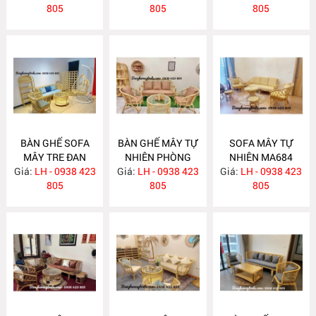
805
805
805
BÀN GHẾ SOFA
BÀN GHẾ MÂY TỰ
SOFA MÂY TỰ
MÂY TRE ĐAN
NHIÊN PHÒNG
NHIÊN MA684
Giá:
LH - 0938 423
MA686
Giá:
KHÁCH MA685
LH - 0938 423
Giá:
LH - 0938 423
805
805
805