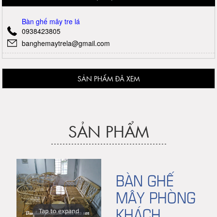
Bàn ghế mây tre lá
0938423805
banghemaytrela@gmail.com
SẢN PHẨM ĐÃ XEM
SẢN PHẨM
BÀN GHẾ
MÂY PHÒNG
KHÁCH
Tap to expand