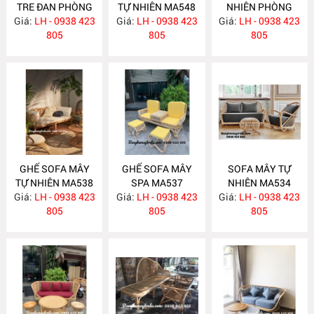
TRE ĐAN PHÒNG
TỰ NHIÊN MA548
NHIÊN PHÒNG
Giá:
KHÁCH MA549
LH - 0938 423
Giá:
LH - 0938 423
Giá:
KHÁCH MA547
LH - 0938 423
805
805
805
GHẾ SOFA MÂY
GHẾ SOFA MÂY
SOFA MÂY TỰ
TỰ NHIÊN MA538
SPA MA537
NHIÊN MA534
Giá:
LH - 0938 423
Giá:
LH - 0938 423
Giá:
LH - 0938 423
805
805
805