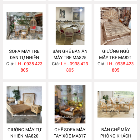
SOFA MÂY TRE
BÀN GHẾ BÀN ĂN
GIƯỜNG NGỦ
ĐAN TỰ NHIÊN
MÂY TRE MA825
MÂY TRE MA821
Giá:
LH - 0938 423
MA830
Giá:
LH - 0938 423
Giá:
LH - 0938 423
805
805
805
GIƯỜNG MÂY TỰ
GHẾ SOFA MÂY
BÀN GHẾ MÂY
NHIÊN MA820
TAY XÒE MA817
PHÒNG KHÁCH