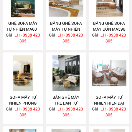
GHẾ SOFA MÂY
BĂNG GHẾ SOFA
BĂNG GHẾ SOFA
TỰ NHIÊN MA601
MÂY TỰ NHIÊN
MÂY UỐN MA596
Giá:
LH - 0938 423
Giá:
LH - 0938 423
MA597
Giá:
LH - 0938 423
805
805
805
SOFA MÂY TỰ
BÀN GHẾ MÂY
SOFA MÂY TỰ
NHIÊN PHÒNG
TRE ĐAN TỰ
NHIÊN HIỆN ĐẠI
Giá:
KHÁCH MA588
LH - 0938 423
Giá:
NHIÊN MA587
LH - 0938 423
Giá:
LH - 0938 423
MA586
805
805
805