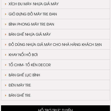
XÍCH ĐU MÂY- NHỰA GIẢ MÂY
GIỎ ĐỰNG ĐỒ MÂY TRE ĐAN
BÌNH PHONG MÂY TRE ĐAN
BÀN GHẾ NHỰA GIẢ MÂY
ĐỒ DÙNG NHỰA GIẢ MÂY CHO NHÀ HÀNG KHÁCH SẠN
KHAY NỔI HỒ BƠI
TỔ CHIM- TỔ KÉN DECOR
BÀN GHẾ LỤC BÌNH
ĐÈN MÂY TRE
BÀN GHẾ TRE
HỖ TRỢ TRỰC TUYẾN