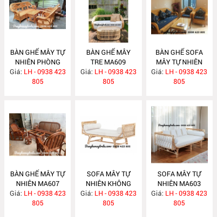
BÀN GHẾ MÂY TỰ
BÀN GHẾ MÂY
BÀN GHẾ SOFA
NHIÊN PHÒNG
TRE MA609
MÂY TỰ NHIÊN
Giá:
KHÁCH MA610
LH - 0938 423
Giá:
LH - 0938 423
Giá:
PHÒNG KHÁCH
LH - 0938 423
805
805
MA608
805
BÀN GHẾ MÂY TỰ
SOFA MÂY TỰ
SOFA MÂY TỰ
NHIÊN MA607
NHIÊN KHÔNG
NHIÊN MA603
Giá:
LH - 0938 423
Giá:
TỰA MA604
LH - 0938 423
Giá:
LH - 0938 423
805
805
805