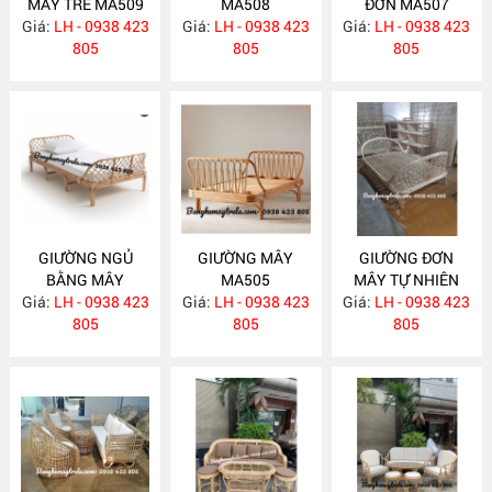
MÂY TRE MA509
MA508
ĐƠN MA507
Giá:
LH - 0938 423
Giá:
LH - 0938 423
Giá:
LH - 0938 423
805
805
805
GIƯỜNG NGỦ
GIƯỜNG MÂY
GIƯỜNG ĐƠN
BẰNG MÂY
MA505
MÂY TỰ NHIÊN
Giá:
LH - 0938 423
MA506
Giá:
LH - 0938 423
Giá:
LH - 0938 423
MA504
805
805
805