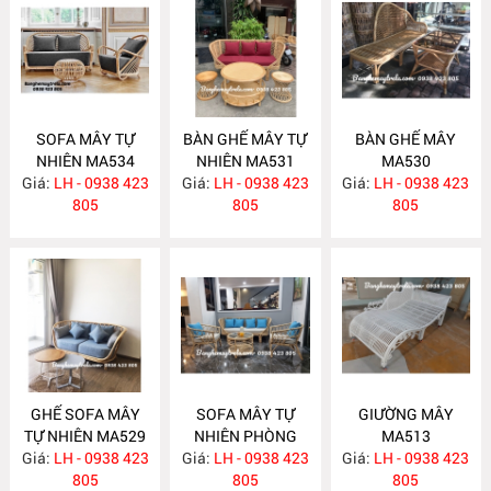
SOFA MÂY TỰ
BÀN GHẾ MÂY TỰ
BÀN GHẾ MÂY
NHIÊN MA534
NHIÊN MA531
MA530
Giá:
LH - 0938 423
Giá:
LH - 0938 423
Giá:
LH - 0938 423
805
805
805
GHẾ SOFA MÂY
SOFA MÂY TỰ
GIƯỜNG MÂY
TỰ NHIÊN MA529
NHIÊN PHÒNG
MA513
Giá:
LH - 0938 423
Giá:
KHÁCH KIỂU HIỆN
LH - 0938 423
Giá:
LH - 0938 423
805
ĐẠI MA523
805
805