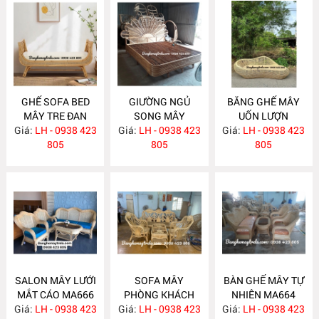
GHẾ SOFA BED
GIƯỜNG NGỦ
BĂNG GHẾ MÂY
MÂY TRE ĐAN
SONG MÂY
UỐN LƯỢN
Giá:
LH - 0938 423
MA671
Giá:
LH - 0938 423
MA670
Giá:
LH - 0938 423
MA667
805
805
805
SALON MÂY LƯỚI
SOFA MÂY
BÀN GHẾ MÂY TỰ
MẮT CÁO MA666
PHÒNG KHÁCH
NHIÊN MA664
Giá:
LH - 0938 423
Giá:
LH - 0938 423
MA665
Giá:
LH - 0938 423