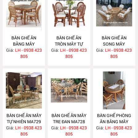
BÀN GHẾ ĂN
BÀN GHẾ ĂN
BÀN GHẾ ĂN
BẰNG MÂY
TRÒN MÂY TỰ
SONG MÂY
Giá:
LH - 0938 423
MA732
Giá:
NHIÊN MA731
LH - 0938 423
Giá:
LH - 0938 423
MA730
805
805
805
BÀN GHẾ ĂN MÂY
BÀN GHẾ ĂN MÂY
BÀN GHẾ PHÒNG
TỰ NHIÊN MA729
TRE ĐAN MA728
ĂN BẰNG MÂY
Giá:
LH - 0938 423
Giá:
LH - 0938 423
Giá:
LH - 0938 423
MA727
805
805
805