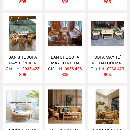
805
805
805
BÀN GHẾ SOFA
BÀN GHẾ SOFA
SOFA MÂY TỰ
MÂY TỰ NHIÊN
MÂY TỰ NHIÊN
NHIÊN LƯỚI MẮT
Giá:
LH - 0938 423
MA663
Giá:
LH - 0938 423
MA657
Giá:
CÁO MA656
LH - 0938 423
805
805
805
GIƯỜNG TRÒN
SOFA MÂY TỰ
BÀN GHẾ SOFA