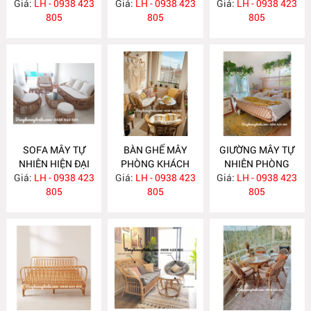
Giá:
LH - 0938 423
Giá:
KHÁCH MA588
LH - 0938 423
Giá:
NHIÊN MA587
LH - 0938 423
805
805
805
SOFA MÂY TỰ
BÀN GHẾ MÂY
GIƯỜNG MÂY TỰ
NHIÊN HIỆN ĐẠI
PHÒNG KHÁCH
NHIÊN PHÒNG
Giá:
LH - 0938 423
MA586
Giá:
NHỎ GỌN MA585
LH - 0938 423
Giá:
NGỦ MA584
LH - 0938 423
805
805
805