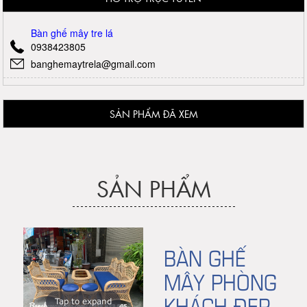
Bàn ghế mây tre lá
0938423805
banghemaytrela@gmail.com
SẢN PHẨM ĐÃ XEM
SẢN PHẨM
BÀN GHẾ
MÂY PHÒNG
KHÁCH ĐẸP
Tap to expand