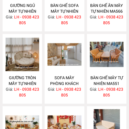
GIƯỜNG NGỦ
BÀN GHẾ SOFA
BÀN GHẾ ĂN MÂY
MÂY TỰ NHIÊN
MÂY TỰ NHIÊN
TỰ NHIÊN MA566
Giá:
LH - 0938 423
MA583
Giá:
LH - 0938 423
MA568
Giá:
LH - 0938 423
805
805
805
GIƯỜNG TRÒN
SOFA MÂY
BÀN GHẾ MÂY TỰ
MÂY TỰ NHIÊN
PHÒNG KHÁCH
NHIÊN MA551
Giá:
LH - 0938 423
MA563
Giá:
LH - 0938 423
MA557
Giá:
LH - 0938 423
805
805
805