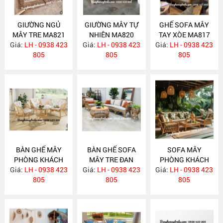
GIƯỜNG NGỦ
GIƯỜNG MÂY TỰ
GHẾ SOFA MÂY
MÂY TRE MA821
NHIÊN MA820
TAY XÒE MA817
Giá:
LH - 0938 423
Giá:
LH - 0938 423
Giá:
LH - 0938 423
805
805
805
BÀN GHẾ MÂY
BÀN GHẾ SOFA
SOFA MÂY
PHÒNG KHÁCH
MÂY TRE ĐAN
PHÒNG KHÁCH
Giá:
NHỎ GỌN MA814
LH - 0938 423
Giá:
LH - 0938 423
MA813
Giá:
LH - 0938 423
MA812
805
805
805