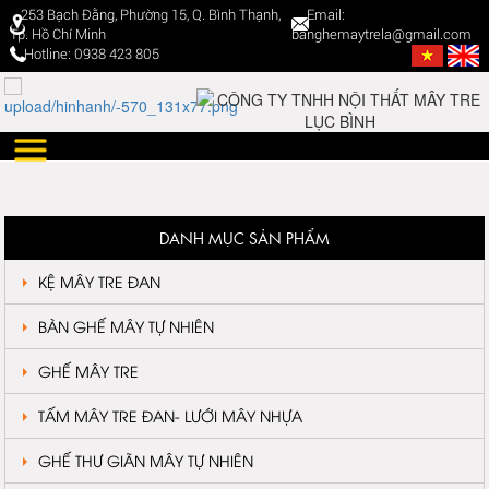
253 Bạch Đằng, Phường 15, Q. Bình Thạnh,
Email:
Tp. Hồ Chí Minh
banghemaytrela@gmail.com
Hotline: 0938 423 805
DANH MỤC SẢN PHẨM
KỆ MÂY TRE ĐAN
BÀN GHẾ MÂY TỰ NHIÊN
GHẾ MÂY TRE
TẤM MÂY TRE ĐAN- LƯỚI MÂY NHỰA
GHẾ THƯ GIÃN MÂY TỰ NHIÊN