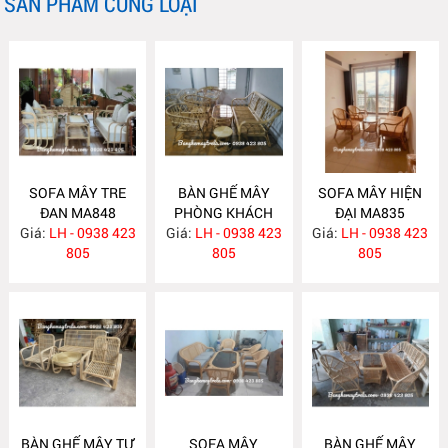
SẢN PHẨM CÙNG LOẠI
SOFA MÂY TRE
BÀN GHẾ MÂY
SOFA MÂY HIỆN
ĐAN MA848
PHÒNG KHÁCH
ĐẠI MA835
Giá:
LH - 0938 423
Giá:
LH - 0938 423
MA839
Giá:
LH - 0938 423
805
805
805
BÀN GHẾ MÂY TỰ
SOFA MÂY
BÀN GHẾ MÂY