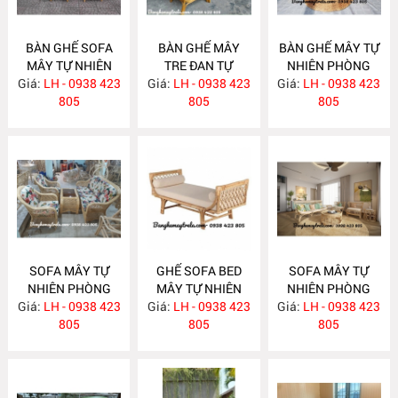
BÀN GHẾ SOFA
BÀN GHẾ MÂY
BÀN GHẾ MÂY TỰ
MÂY TỰ NHIÊN
TRE ĐAN TỰ
NHIÊN PHÒNG
Giá:
PHÒNG KHÁCH
LH - 0938 423
Giá:
NHIÊN MA622
LH - 0938 423
Giá:
KHÁCH LƯỚI MẮT
LH - 0938 423
MA624
805
805
CÁO MA621
805
SOFA MÂY TỰ
GHẾ SOFA BED
SOFA MÂY TỰ
NHIÊN PHÒNG
MÂY TỰ NHIÊN
NHIÊN PHÒNG
Giá:
KHÁCH MA620
LH - 0938 423
Giá:
LH - 0938 423
MA615
Giá:
KHÁCH MA612
LH - 0938 423
805
805
805