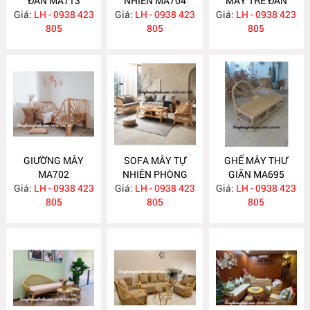
ĐAN MA713
NHIÊN MA704
MÂY TRE ĐAN
Giá:
LH - 0938 423
Giá:
LH - 0938 423
Giá:
LH - 0938 423
MA703
805
805
805
GIƯỜNG MÂY
SOFA MÂY TỰ
GHẾ MÂY THƯ
MA702
NHIÊN PHÒNG
GIÃN MA695
Giá:
LH - 0938 423
Giá:
KHÁCH MA697
LH - 0938 423
Giá:
LH - 0938 423
805
805
805