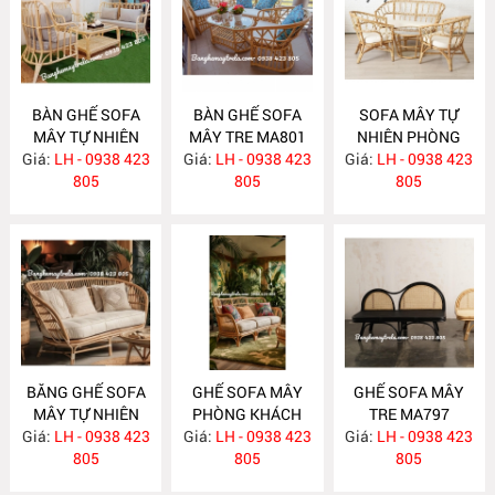
BÀN GHẾ SOFA
BÀN GHẾ SOFA
SOFA MÂY TỰ
MÂY TỰ NHIÊN
MÂY TRE MA801
NHIÊN PHÒNG
Giá:
PHÒNG KHÁCH
LH - 0938 423
Giá:
LH - 0938 423
Giá:
KHÁCH MA800
LH - 0938 423
MA811
805
805
805
BĂNG GHẾ SOFA
GHẾ SOFA MÂY
GHẾ SOFA MÂY
MÂY TỰ NHIÊN
PHÒNG KHÁCH
TRE MA797
Giá:
PHÒNG KHÁCH
LH - 0938 423
Giá:
LH - 0938 423
MA798
Giá:
LH - 0938 423
MA799
805
805
805