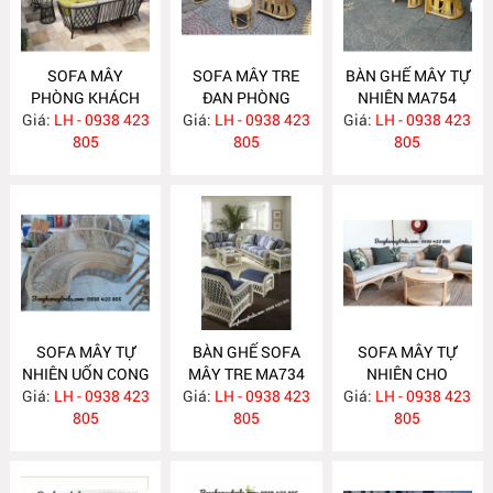
SOFA MÂY
SOFA MÂY TRE
BÀN GHẾ MÂY TỰ
PHÒNG KHÁCH
ĐAN PHÒNG
NHIÊN MA754
Giá:
LH - 0938 423
MA760
Giá:
KHÁCH MA755
LH - 0938 423
Giá:
LH - 0938 423
805
805
805
SOFA MÂY TỰ
BÀN GHẾ SOFA
SOFA MÂY TỰ
NHIÊN UỐN CONG
MÂY TRE MA734
NHIÊN CHO
Giá:
LH - 0938 423
MA743
Giá:
LH - 0938 423
Giá:
PHÒNG KHÁCH
LH - 0938 423
805
805
MA733
805