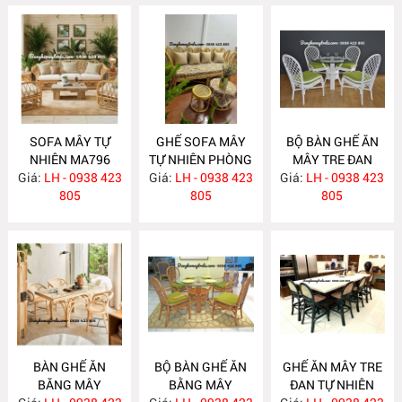
SOFA MÂY TỰ
GHẾ SOFA MÂY
BỘ BÀN GHẾ ĂN
NHIÊN MA796
TỰ NHIÊN PHÒNG
MÂY TRE ĐAN
Giá:
LH - 0938 423
Giá:
KHÁCH MA795
LH - 0938 423
Giá:
LH - 0938 423
MA784
805
805
805
BÀN GHẾ ĂN
BỘ BÀN GHẾ ĂN
GHẾ ĂN MÂY TRE
BĂNG MÂY
BẰNG MÂY
ĐAN TỰ NHIÊN