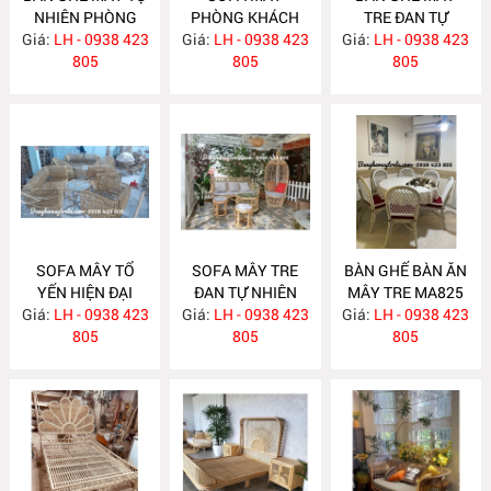
NHIÊN PHÒNG
PHÒNG KHÁCH
TRE ĐAN TỰ
Giá:
KHÁCH MA834
LH - 0938 423
Giá:
HIỆN ĐẠI MA833
LH - 0938 423
Giá:
NHIÊN MA832
LH - 0938 423
805
805
805
SOFA MÂY TỔ
SOFA MÂY TRE
BÀN GHẾ BÀN ĂN
YẾN HIỆN ĐẠI
ĐAN TỰ NHIÊN
MÂY TRE MA825
Giá:
LH - 0938 423
MA831
Giá:
LH - 0938 423
MA830
Giá:
LH - 0938 423
805
805
805