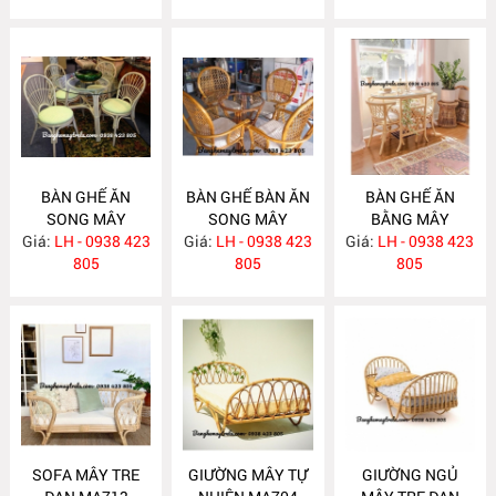
BÀN GHẾ ĂN
BÀN GHẾ BÀN ĂN
BÀN GHẾ ĂN
SONG MÂY
SONG MÂY
BẰNG MÂY
Giá:
LH - 0938 423
MA726
Giá:
LH - 0938 423
MA725
Giá:
LH - 0938 423
MA724
805
805
805
SOFA MÂY TRE
GIƯỜNG MÂY TỰ
GIƯỜNG NGỦ