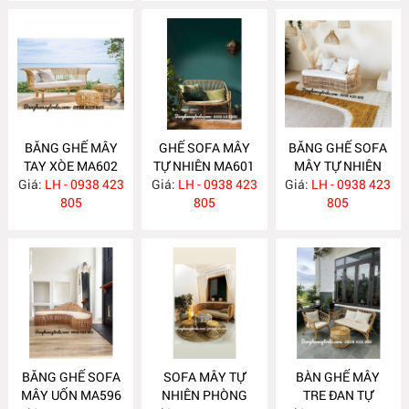
BĂNG GHẾ MÂY
GHẾ SOFA MÂY
BĂNG GHẾ SOFA
TAY XÒE MA602
TỰ NHIÊN MA601
MÂY TỰ NHIÊN
Giá:
LH - 0938 423
Giá:
LH - 0938 423
Giá:
LH - 0938 423
MA597
805
805
805
BĂNG GHẾ SOFA
SOFA MÂY TỰ
BÀN GHẾ MÂY
MÂY UỐN MA596
NHIÊN PHÒNG
TRE ĐAN TỰ