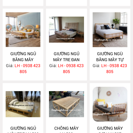
GIƯỜNG NGỦ
GIƯỜNG NGỦ
GIƯỜNG NGÙ
BẰNG MÂY
MÂY TRE ĐAN
BẰNG MÂY TỰ
Giá:
LH - 0938 423
MA512
Giá:
LH - 0938 423
MA511
Giá:
NHIÊN MA510
LH - 0938 423
805
805
805
GIƯỜNG NGỦ
CHÕNG MÂY
GIƯỜNG MÂY