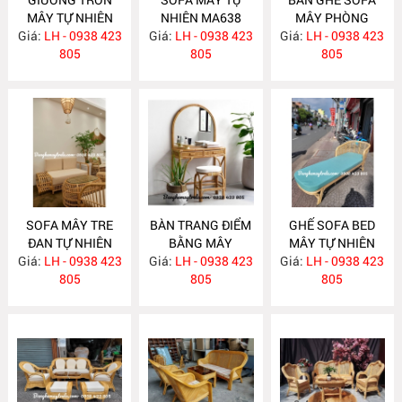
MÂY TỰ NHIÊN
NHIÊN MA638
MÂY PHÒNG
Giá:
LH - 0938 423
MA652
Giá:
LH - 0938 423
Giá:
KHÁCH HIỆN ĐẠI
LH - 0938 423
805
805
MA637
805
SOFA MÂY TRE
BÀN TRANG ĐIỂM
GHẾ SOFA BED
ĐAN TỰ NHIÊN
BẰNG MÂY
MÂY TỰ NHIÊN
Giá:
LH - 0938 423
MA636
Giá:
LH - 0938 423
MA635
Giá:
LH - 0938 423
MA625
805
805
805