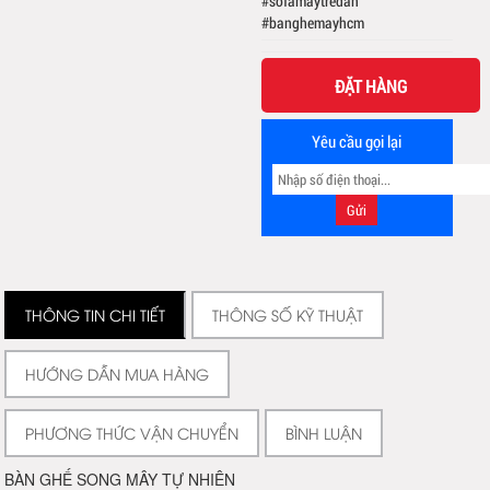
#sofamaytredan
#banghemayhcm
ĐẶT HÀNG
Yêu cầu gọi lại
THÔNG TIN CHI TIẾT
THÔNG SỐ KỸ THUẬT
HƯỚNG DẪN MUA HÀNG
PHƯƠNG THỨC VẬN CHUYỂN
BÌNH LUẬN
BÀN GHẾ SONG MÂY TỰ NHIÊN