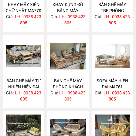
KHAY MÂY XIÊN
KHAY ĐỰNG ĐỒ
BÀN GHẾ MÂY
CHỮ NHẬT MA770
BẰNG MÂY
TRE PHÒNG
Giá:
LH - 0938 423
Giá:
LH - 0938 423
MA769
Giá:
KHÁCH MA764
LH - 0938 423
805
805
805
BÀN GHẾ MÂY TỰ
BÀN GHẾ MÂY
SOFA MÂY HIỆN
NHIÊN HIỆN ĐẠI
PHÒNG KHÁCH
ĐẠI MA761
Giá:
LH - 0938 423
MA763
Giá:
LH - 0938 423
MA762
Giá:
LH - 0938 423
805
805
805