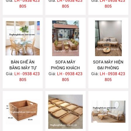
Giá:
LH - 0938 423
MA783
Giá:
LH - 0938 423
MA782
Giá:
LH - 0938 423
MA781
805
805
805
BÀN GHẾ ĂN
SOFA MÂY
SOFA MÂY HIỆN
BẰNG MÂY TỰ
PHÒNG KHÁCH
ĐẠI PHÒNG
Giá:
NHIÊN MA780
LH - 0938 423
Giá:
KIỂU DÁNG ĐƠN
LH - 0938 423
Giá:
KHÁCH MA777
LH - 0938 423
805
GIẢN MA778
805
805