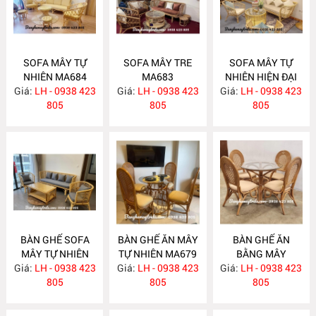
SOFA MÂY TỰ
SOFA MÂY TRE
SOFA MÂY TỰ
NHIÊN MA684
MA683
NHIÊN HIỆN ĐẠI
Giá:
LH - 0938 423
Giá:
LH - 0938 423
Giá:
LH - 0938 423
MA682
805
805
805
BÀN GHẾ SOFA
BÀN GHẾ ĂN MÂY
BÀN GHẾ ĂN
MÂY TỰ NHIÊN
TỰ NHIÊN MA679
BẰNG MÂY
Giá:
LH - 0938 423
MA681
Giá:
LH - 0938 423
Giá:
LH - 0938 423
MA678
805
805
805