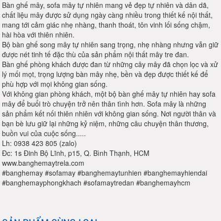
Bàn ghế mây, sofa mây tự nhiên mang vẻ đẹp tự nhiên và dân dã,
chất liệu mây được sử dụng ngày càng nhiều trong thiết kế nội thất,
mang tới cảm giác nhẹ nhàng, thanh thoát, tôn vinh lối sống chậm,
hài hòa với thiên nhiên.
Bộ bàn ghế song mây tự nhiên sang trọng, nhẹ nhàng nhưng vẫn giữ
được nét tinh tế đặc thù của sản phẩm nội thất mây tre đan.
Bàn ghế phòng khách được đan từ những cây mây đã chọn lọc và xử
lý mối mọt, trọng lượng bàn mây nhẹ, bền và đẹp được thiết kế để
phù hợp với mọi không gian sống.
Với không gian phòng khách, một bộ bàn ghế mây tự nhiên hay sofa
mây để buổi trò chuyện trở nên thân tình hơn. Sofa mây là những
sản phẩm kết nối thiên nhiên với không gian sống. Nơi người thân và
bạn bè lưu giữ lại những kỷ niệm, những câu chuyện thân thương,
buồn vui của cuộc sống.....
Lh: 0938 423 805 (zalo)
Đc: 1s Đinh Bộ Lĩnh, p15, Q. Bình Thạnh, HCM
www.banghemaytrela.com
#banghemay #sofamay #banghemaytunhien #banghemayhiendai
#banghemayphongkhach #sofamaytredan #banghemayhcm