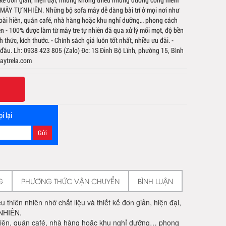
u MÂY TỰ NHIÊN.️ Những bộ sofa mây dễ dàng bài trí ở mọi nơi như
oài hiên, quán café, nhà hàng hoặc khu nghỉ dưỡng… phong cách
n - 100% được làm từ mây tre tự nhiên đã qua xử lý mối mọt, độ bền
thức, kích thước. - Chính sách giá luôn tốt nhất, nhiều ưu đãi. -
ầu. Lh: 0938 423 805 (Zalo) Đc: 1S Đinh Bộ Lĩnh, phường 15, Bình
ytrela.com
i lại
G
PHƯƠNG THỨC VẬN CHUYỂN
BÌNH LUẬN
hiên nhiên nhờ chất liệu và thiết kế đơn giản, hiện đại,
NHIÊN.️
 hiên, quán café, nhà hàng hoặc khu nghỉ dưỡng… phong