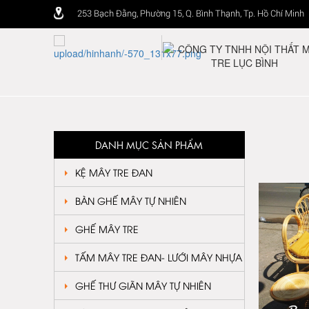
253 Bạch Đằng, Phường 15, Q. Bình Thạnh, Tp. Hồ Chí Minh
DANH MỤC SẢN PHẨM
KỆ MÂY TRE ĐAN
BÀN GHẾ MÂY TỰ NHIÊN
GHẾ MÂY TRE
TẤM MÂY TRE ĐAN- LƯỚI MÂY NHỰA
GHẾ THƯ GIÃN MÂY TỰ NHIÊN