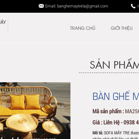
Email: banghemaytrela@gmail.com
TRANG CHỦ
GIỚI THIỆU
SẢN PHẨ
BÀN GHẾ 
Mã sản phẩm :
MA25
Giá :
Liên Hệ - 0938 
Mô tả:
SOFA MÂY TRE được t
nhiên nhờ chất liệu và thi