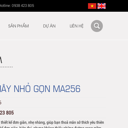
Hotline: 0938 423 805
SẢN PHẨM
DỰ ÁN
LIÊN HỆ
M
MÂY NHỎ GỌN MA256
6
423 805
hiết kế đơn giản, nhẹ nhàng, giúp bạn thoả mãn sở thích yêu thiên
ết kế đơn giản, hiện đại, nhưng không thiếu những đường cong mềm