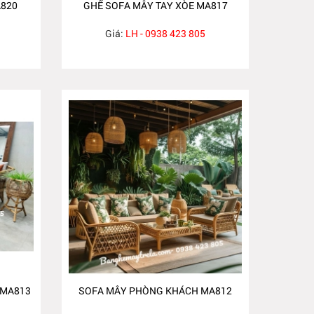
A820
GHẾ SOFA MÂY TAY XÒE MA817
Giá:
LH - 0938 423 805
 MA813
SOFA MÂY PHÒNG KHÁCH MA812