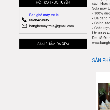
HỖ TRỢ TRỰC TUYẾN
cách khác 
Sofa mây t
- 100% được
Bàn ghế mây tre lá
- Đa dạng m
0938423805
- Chính sác
banghemaytrela@gmail.com
- Chất lượ
Lh: 0938 4
Đc: 1S Đin
www.bangh
SẢN PHẨM ĐÃ XEM
SẢN PH