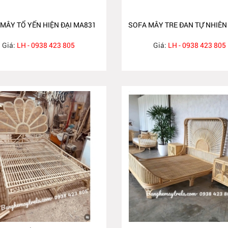
MÂY TỔ YẾN HIỆN ĐẠI MA831
SOFA MÂY TRE ĐAN TỰ NHIÊN
Giá:
LH - 0938 423 805
Giá:
LH - 0938 423 805