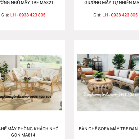
ƯỜNG NGỦ MÂY TRE MA821
GIƯỜNG MÂY TỰ NHIÊN M
Giá:
LH - 0938 423 805
Giá:
LH - 0938 423 805
GHẾ MÂY PHÒNG KHÁCH NHỎ
BÀN GHẾ SOFA MÂY TRE ĐAN
GỌN MA814