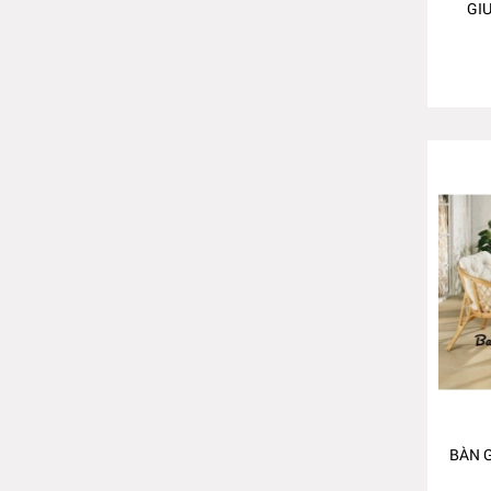
GI
BÀN 