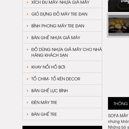
XÍCH ĐU MÂY- NHỰA GIẢ MÂY
GIỎ ĐỰNG ĐỒ MÂY TRE ĐAN
BÌNH PHONG MÂY TRE ĐAN
BÀN GHẾ NHỰA GIẢ MÂY
ĐỒ DÙNG NHỰA GIẢ MÂY CHO NHÀ
HÀNG KHÁCH SẠN
KHAY NỔI HỒ BƠI
TỔ CHIM- TỔ KÉN DECOR
BÀN GHẾ LỤC BÌNH
ĐÈN MÂY TRE
THÔNG T
BÀN GHẾ TRE
SOFA MÂY TR
nhưng khôn
Những bộ s