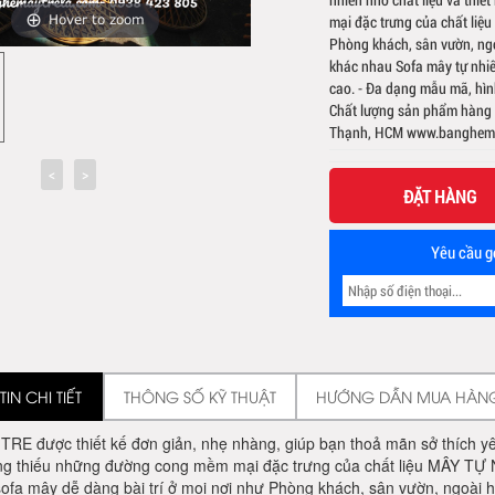
mại đặc trưng của chất liệ
Hover to zoom
Phòng khách, sân vườn, ng
khác nhau Sofa mây tự nhiê
cao. - Đa dạng mẫu mã, hình 
Chất lượng sản phẩm hàng đ
Thạnh, HCM www.banghema
ĐẶT HÀNG
Yêu cầu gọ
IN CHI TIẾT
THÔNG SỐ KỸ THUẬT
HƯỚNG DẪN MUA HÀN
E được thiết kế đơn giản, nhẹ nhàng, giúp bạn thoả mãn sở thích yêu t
g thiếu những đường cong mềm mại đặc trưng của chất liệu MÂY TỰ 
ofa mây dễ dàng bài trí ở mọi nơi như Phòng khách, sân vườn, ngoài