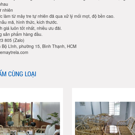
nhau
ự nhiên
 làm từ mây tre tự nhiên đã qua xử lý mối mọt, độ bền cao.
ẫu mã, hình thức, kích thước.
h giá luôn tốt nhất, nhiều ưu đãi.
ng sản phẩm hàng đầu.
23 805 (Zalo)
h Bộ Lĩnh, phường 15, Bình Thạnh, HCM
emaytrela.com
ẨM CÙNG LOẠI