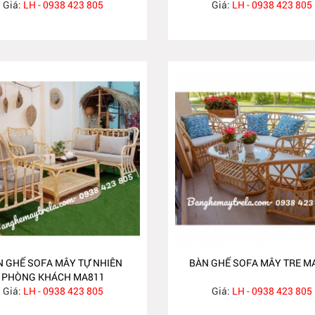
Giá:
LH - 0938 423 805
Giá:
LH - 0938 423 805
N GHẾ SOFA MÂY TỰ NHIÊN
BÀN GHẾ SOFA MÂY TRE M
PHÒNG KHÁCH MA811
Giá:
LH - 0938 423 805
Giá:
LH - 0938 423 805