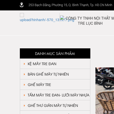
253 Bạch Đằng, Phường 15, Q. Bình Thạnh, Tp. Hồ Chí Minh
DANH MỤC SẢN PHẨM
KỆ MÂY TRE ĐAN
BÀN GHẾ MÂY TỰ NHIÊN
GHẾ MÂY TRE
TẤM MÂY TRE ĐAN- LƯỚI MÂY NHỰA
GHẾ THƯ GIÃN MÂY TỰ NHIÊN