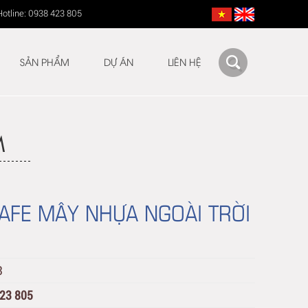
Hotline: 0938 423 805
SẢN PHẨM
DỰ ÁN
LIÊN HỆ
M
AFE MÂY NHỰA NGOÀI TRỜI
3
423 805