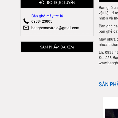
HỖ TRỢ TRỰC TUYẾN
Bàn ghế caf
vật liệu đư
Bàn ghế mây tre lá
nhiên và m
0938423805
Bàn ghế ca
banghemaytrela@gmail.com
bàn ghế caf
Mây nhựa c
nhựa thường
SẢN PHẨM ĐÃ XEM
Lh: 0938 42
Đc: 253 Bạ
www.bangh
SẢN PH