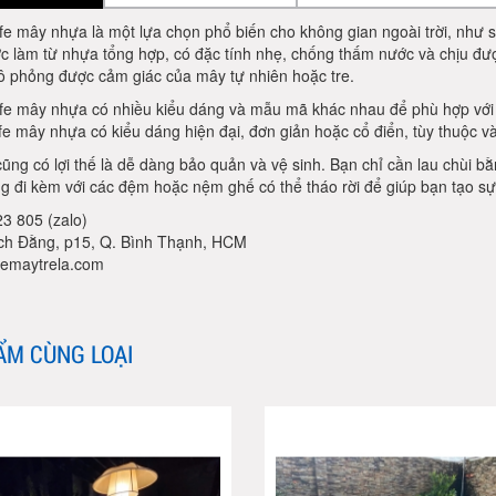
e mây nhựa là một lựa chọn phổ biến cho không gian ngoài trời, như 
ợc làm từ nhựa tổng hợp, có đặc tính nhẹ, chống thấm nước và chịu được
ô phỏng được cảm giác của mây tự nhiên hoặc tre.
fe mây nhựa có nhiều kiểu dáng và mẫu mã khác nhau để phù hợp với p
e mây nhựa có kiểu dáng hiện đại, đơn giản hoặc cổ điển, tùy thuộc v
ũng có lợi thế là dễ dàng bảo quản và vệ sinh. Bạn chỉ cần lau chùi 
 đi kèm với các đệm hoặc nệm ghế có thể tháo rời để giúp bạn tạo sự 
3 805 (zalo)
ch Đằng, p15, Q. Bình Thạnh, HCM
emaytrela.com
ẨM CÙNG LOẠI