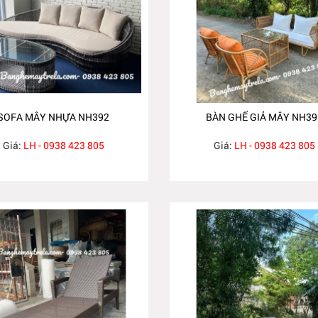
SOFA MÂY NHỰA NH392
BÀN GHẾ GIẢ MÂY NH39
Giá:
LH - 0938 423 805
Giá:
LH - 0938 423 805