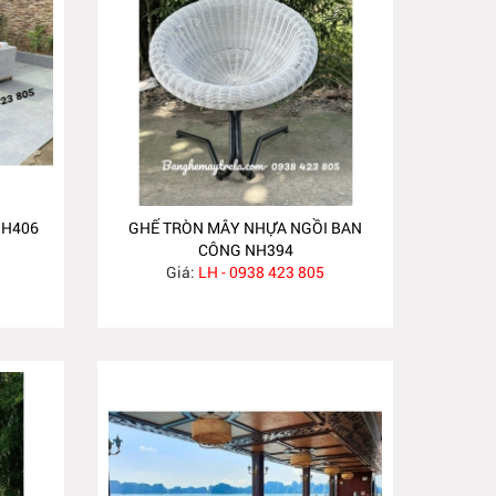
NH406
GHẾ TRÒN MÂY NHỰA NGỒI BAN
CÔNG NH394
Giá:
LH - 0938 423 805