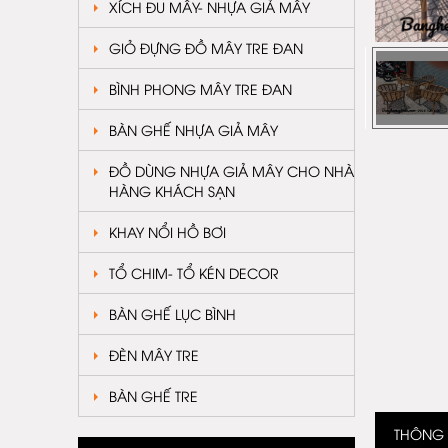
XÍCH ĐU MÂY- NHỰA GIẢ MÂY
GIỎ ĐỰNG ĐỒ MÂY TRE ĐAN
BÌNH PHONG MÂY TRE ĐAN
BÀN GHẾ NHỰA GIẢ MÂY
ĐỒ DÙNG NHỰA GIẢ MÂY CHO NHÀ
HÀNG KHÁCH SẠN
KHAY NỔI HỒ BƠI
TỔ CHIM- TỔ KÉN DECOR
BÀN GHẾ LỤC BÌNH
ĐÈN MÂY TRE
BÀN GHẾ TRE
THÔNG T