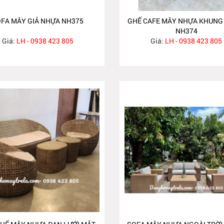
FA MÂY GIẢ NHỰA NH375
GHẾ CAFE MÂY NHỰA KHUN
NH374
Giá:
LH - 0938 423 805
Giá:
LH - 0938 423 805