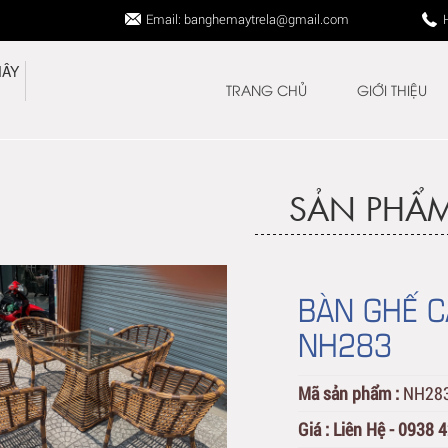
Email: banghemaytrela@gmail.com
TRANG CHỦ
GIỚI THIỆU
SẢN PHẨ
BÀN GHẾ C
NH283
Mã sản phẩm :
NH28
Giá :
Liên Hệ - 0938 