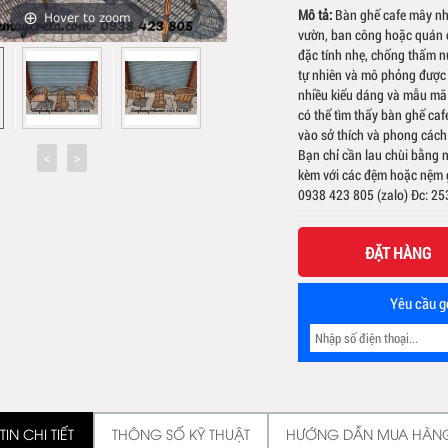
Mô tả:
Bàn ghế cafe mây nh
Hover to zoom
vườn, ban công hoặc quán c
đặc tính nhẹ, chống thấm nư
tự nhiên và mô phỏng được 
nhiều kiểu dáng và mẫu mã 
có thể tìm thấy bàn ghế caf
vào sở thích và phong cách
Bạn chỉ cần lau chùi bằng 
kèm với các đệm hoặc nệm gh
0938 423 805 (zalo) Đc: 2
ĐẶT HÀNG
Yêu cầu gọ
IN CHI TIẾT
THÔNG SỐ KỸ THUẬT
HƯỚNG DẪN MUA HÀN