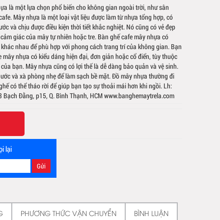
ựa là một lựa chọn phổ biến cho không gian ngoài trời, như sân
afe. Mây nhựa là một loại vật liệu được làm từ nhựa tổng hợp, có
ớc và chịu được điều kiện thời tiết khắc nghiệt. Nó cũng có vẻ đẹp
cảm giác của mây tự nhiên hoặc tre. Bàn ghế cafe mây nhựa có
khác nhau để phù hợp với phong cách trang trí của không gian. Bạn
e mây nhựa có kiểu dáng hiện đại, đơn giản hoặc cổ điển, tùy thuộc
 của bạn. Mây nhựa cũng có lợi thế là dễ dàng bảo quản và vệ sinh.
nước và xà phòng nhẹ để làm sạch bề mặt. Đồ mây nhựa thường đi
ế có thể tháo rời để giúp bạn tạo sự thoải mái hơn khi ngồi. Lh:
53 Bạch Đằng, p15, Q. Bình Thạnh, HCM www.banghemaytrela.com
i lại
G
PHƯƠNG THỨC VẬN CHUYỂN
BÌNH LUẬN