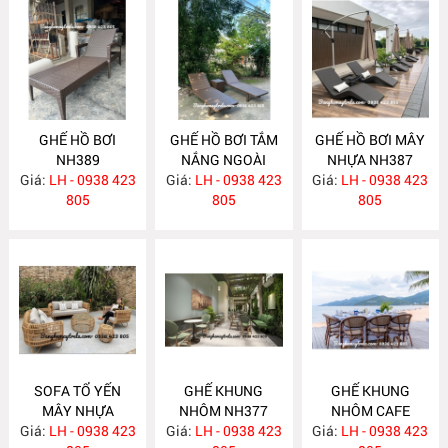
GHẾ HỒ BƠI
GHẾ HỒ BƠI TẮM
GHẾ HỒ BƠI MÂY
NH389
NẮNG NGOÀI
NHỰA NH387
Giá:
LH - 0938 423
Giá:
TRỜI NH388
LH - 0938 423
Giá:
LH - 0938 423
805
805
805
SOFA TỔ YẾN
GHẾ KHUNG
GHẾ KHUNG
MÂY NHỰA
NHÔM NH377
NHÔM CAFE
Giá:
LH - 0938 423
NH378
Giá:
LH - 0938 423
Giá:
LH - 0938 423
NH376