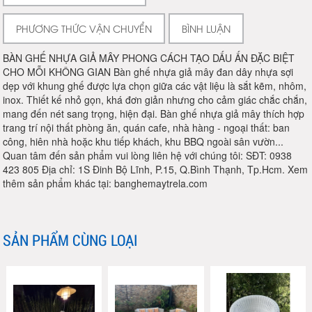
PHƯƠNG THỨC VẬN CHUYỂN
BÌNH LUẬN
BÀN GHẾ NHỰA GIẢ MÂY PHONG CÁCH TẠO DẤU ẤN ĐẶC BIỆT
CHO MỖI KHÔNG GIAN Bàn ghế nhựa giả mây đan dây nhựa sợi
dẹp với khung ghế được lựa chọn giữa các vật liệu là sắt kẽm, nhôm,
inox. Thiết kế nhỏ gọn, khá đơn giản nhưng cho cảm giác chắc chắn,
mang đến nét sang trọng, hiện đại. Bàn ghế nhựa giả mây thích hợp
trang trí nội thất phòng ăn, quán cafe, nhà hàng - ngoại thất: ban
công, hiên nhà hoặc khu tiếp khách, khu BBQ ngoài sân vườn...
Quan tâm đến sản phẩm vui lòng liên hệ với chúng tôi: SĐT: 0938
423 805 Địa chỉ: 1S Đinh Bộ Lĩnh, P.15, Q.Bình Thạnh, Tp.Hcm. Xem
thêm sản phẩm khác tại: banghemaytrela.com
SẢN PHẨM CÙNG LOẠI