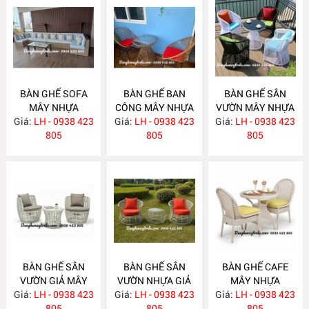
BÀN GHẾ SOFA
BÀN GHẾ BAN
BÀN GHẾ SÂN
MÂY NHỰA
CÔNG MÂY NHỰA
VƯỜN MÂY NHỰA
Giá:
NGOÀI TRỜI
LH - 0938 423
Giá:
GIÁ RẺ NH281
LH - 0938 423
Giá:
LH - 0938 423
NH280
NH282
805
805
805
BÀN GHẾ SÂN
BÀN GHẾ SÂN
BÀN GHẾ CAFE
VƯỜN GIẢ MÂY
VƯỜN NHỰA GIẢ
MÂY NHỰA
Giá:
LH - 0938 423
NH279
Giá:
MÂY NH278
LH - 0938 423
Giá:
LH - 0938 423
NH277
805
805
805