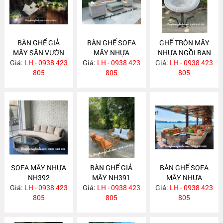
BÀN GHẾ GIẢ
BÀN GHẾ SOFA
GHẾ TRÒN MÂY
MÂY SÂN VƯỜN
MÂY NHỰA
NHỰA NGỒI BAN
Giá:
LH - 0938 423
NH407
Giá:
LH - 0938 423
NH406
Giá:
CÔNG NH394
LH - 0938 423
805
805
805
SOFA MÂY NHỰA
BÀN GHẾ GIẢ
BÀN GHẾ SOFA
NH392
MÂY NH391
MÂY NHỰA
Giá:
LH - 0938 423
Giá:
LH - 0938 423
Giá:
LH - 0938 423
NH390
805
805
805