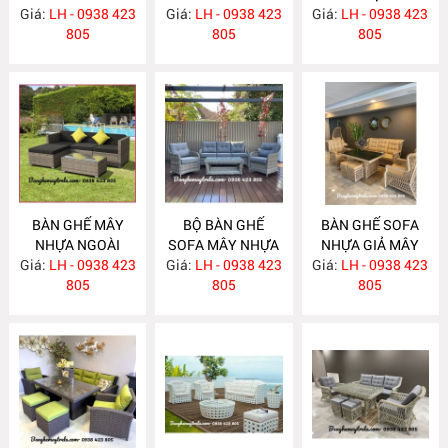
Giá:
LH - 0938 423
NH306
Giá:
LH - 0938 423
Giá:
VƯỜN NH304
LH - 0938 423
805
805
805
BÀN GHẾ MÂY
BỘ BÀN GHẾ
BÀN GHẾ SOFA
NHỰA NGOÀI
SOFA MÂY NHỰA
NHỰA GIẢ MÂY
Giá:
TRỜI NH303
LH - 0938 423
Giá:
NGOÀI TRỜI
LH - 0938 423
Giá:
LH - 0938 423
NH301
805
NH302
805
805