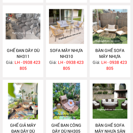
GHẾ ĐAN DÂY DÙ
SOFA MÂY NHỰA
BÀN GHẾ SOFA
NH311
NH310
MÂY NHỰA
Giá:
LH - 0938 423
Giá:
LH - 0938 423
Giá:
LH - 0938 423
NH309
805
805
805
GHẾ GIẢ MÂY
GHẾ BAN CÔNG
BÀN GHẾ SOFA
ĐAN DÂY DÙ
DÂY DÙ NH305
MÂY NHỰA SÂN