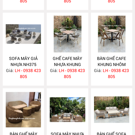
805
805
805
SOFA MÂY GIẢ
GHẾ CAFE MÂY
BÀN GHẾ CAFE
NHỰA NH375
NHỰA KHUNG
KHUNG NHÔM
Giá:
LH - 0938 423
Giá:
NHÔM NH374
LH - 0938 423
Giá:
MÂY NHỰA
LH - 0938 423
805
805
NH373
805
BÀN GHẾ MÂY
SOFA MÂY NHỰA
BÀN GHẾ SOFA