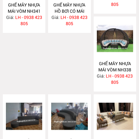
NH339
805
GHẾ MÂY NHỰA
GHẾ MÂY NHỰA
MÁI VÒM NH341
HỒ BƠI CÓ MÁI
Giá:
LH - 0938 423
Giá:
LH - 0938 423
NH340
805
805
GHẾ MÂY NHỰA
MÁI VÒM NH338
Giá:
LH - 0938 423
805