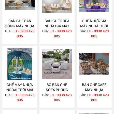
BÀN GHẾ BAN
BÀN GHẾ SOFA
GHẾ NHỰA GIẢ
CÔNG MÂY NHỰA
NHỰA GIẢ MÂY
MÂY NGOÀI TRỜI
Giá:
LH - 0938 423
NH294
Giá:
NGOÀI TRỜI
LH - 0938 423
Giá:
CÓ MÁI CHE
LH - 0938 423
805
NH293
805
NH292
805
GHẾ MÂY NHỰA
BỘ BÀN GHẾ
BÀN GHẾ CAFE
NGOÀI TRỜI MÁI
SOFA PHÒNG
MÂY NHỰA
Giá:
VÒM NH291
LH - 0938 423
Giá:
KHÁCH MÂY
LH - 0938 423
Giá:
NGOÀI TRỜI
LH - 0938 423
805
NHỰA NH284
805
NH283
805