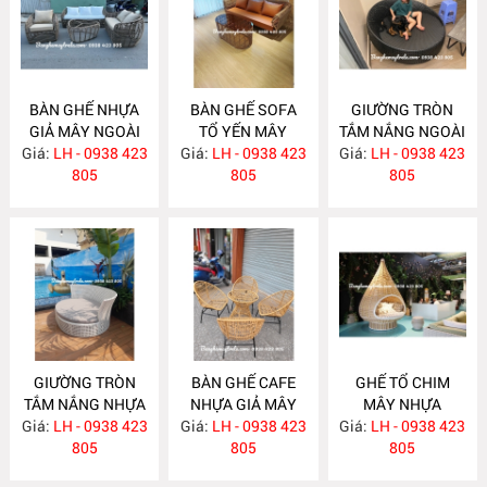
BÀN GHẾ NHỰA
BÀN GHẾ SOFA
GIƯỜNG TRÒN
GIẢ MÂY NGOÀI
TỔ YẾN MÂY
TẮM NẮNG NGOÀI
Giá:
TRỜI NH256
LH - 0938 423
Giá:
NHỰA NH254
LH - 0938 423
Giá:
TRỜI NH250
LH - 0938 423
805
805
805
GIƯỜNG TRÒN
BÀN GHẾ CAFE
GHẾ TỔ CHIM
TẮM NẮNG NHỰA
NHỰA GIẢ MÂY
MÂY NHỰA
Giá:
GIẢ MÂY NH249
LH - 0938 423
Giá:
LH - 0938 423
NH248
Giá:
LH - 0938 423
NH247
805
805
805