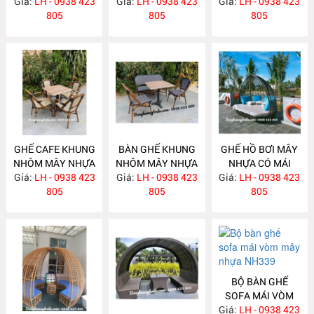
Giá:
LH - 0938 423
NH347
Giá:
LH - 0938 423
NH346
Giá:
LH - 0938 423
NH345
805
805
805
GHẾ CAFE KHUNG
BÀN GHẾ KHUNG
GHẾ HỒ BƠI MÂY
NHÔM MÂY NHỰA
NHÔM MÂY NHỰA
NHỰA CÓ MÁI
Giá:
LH - 0938 423
NH344
Giá:
LH - 0938 423
NH343
Giá:
LH - 0938 423
NH342
805
805
805
BỘ BÀN GHẾ
SOFA MÁI VÒM
Giá:
MÂY NHỰA
LH - 0938 423