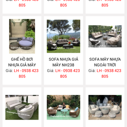
805
805
GIÁ RẺ NH240
805
GHẾ HỒ BƠI
SOFA NHỰA GIẢ
SOFA MÂY NHỰA
NHỰA GIẢ MÂY
MÂY NH238
NGOÀI TRỜI
Giá:
LH - 0938 423
NH239
Giá:
LH - 0938 423
Giá:
LH - 0938 423
NH237
805
805
805