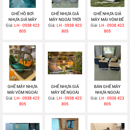
GHẾ HỒ BƠI
GHẾ NHỰA GIẢ
GHẾ NHỰA GIẢ
NHỰA GIẢ MÂY
MÂY NGOÀI TRỜI
MÂY MÁI VÒM ĐỂ
Giá:
LH - 0938 423
NH262
Giá:
CÓ MÁI NH261
LH - 0938 423
Giá:
NGOÀI TRỜI
LH - 0938 423
805
805
NH260
805
GHẾ MÂY NHỰA
GHẾ NHỰA GIẢ
BÀN GHẾ MÂY
MÁI VÒM NGOÀI
MÂY ĐỂ NGOÀI
NHỰA NGOÀI
Giá:
TRỜI NH259
LH - 0938 423
Giá:
TRỜI NH258
LH - 0938 423
Giá:
TRỜI NH257
LH - 0938 423
805
805
805