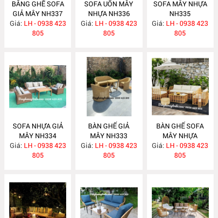
BĂNG GHẾ SOFA
SOFA UỐN MÂY
SOFA MÂY NHỰA
GIẢ MÂY NH337
NHỰA NH336
NH335
Giá:
LH - 0938 423
Giá:
LH - 0938 423
Giá:
LH - 0938 423
805
805
805
SOFA NHỰA GIẢ
BÀN GHẾ GIẢ
BÀN GHẾ SOFA
MÂY NH334
MÂY NH333
MÂY NHỰA
Giá:
LH - 0938 423
Giá:
LH - 0938 423
Giá:
LH - 0938 423
NH332
805
805
805