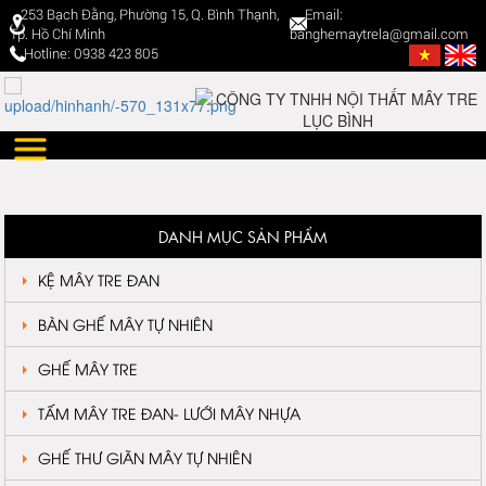
253 Bạch Đằng, Phường 15, Q. Bình Thạnh,
Email:
Tp. Hồ Chí Minh
banghemaytrela@gmail.com
Hotline: 0938 423 805
DANH MỤC SẢN PHẨM
KỆ MÂY TRE ĐAN
BÀN GHẾ MÂY TỰ NHIÊN
GHẾ MÂY TRE
TẤM MÂY TRE ĐAN- LƯỚI MÂY NHỰA
GHẾ THƯ GIÃN MÂY TỰ NHIÊN