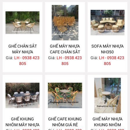
GHẾ CHÂN SẮT
GHẾ MÂY NHỰA
SOFA MÂY NHỰA
MÂY NHỰA
CAFE CHÂN SẮT
NH350
Giá:
LH - 0938 423
NH352
Giá:
LH - 0938 423
NH351
Giá:
LH - 0938 423
805
805
805
GHẾ KHUNG
GHẾ CAFE KHUNG
GHẾ MÂY NHỰA
NHÔM MÂY NHỰA
NHÔM GIÁ RẺ
KHUNG NHÔM