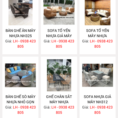
BÀN GHẾ ĂN MÂY
SOFA TỔ YẾN
SOFA TỔ YẾN
NHỰA NH325
NHỰA GIẢ MÂY
MÂY NHỰA
Giá:
LH - 0938 423
Giá:
LH - 0938 423
NH321
Giá:
LH - 0938 423
NH315
805
805
805
BÀN GHẾ SÒ MÂY
GHẾ CHÂN SẮT
SOFA NHỰA GIẢ
NHỰA NHỎ GỌN
MÂY NHỰA
MÂY NH312
Giá:
LH - 0938 423
NH314
Giá:
LH - 0938 423
NH313
Giá:
LH - 0938 423
805
805
805