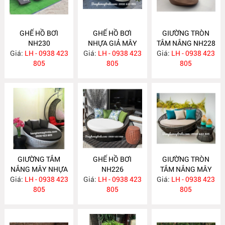
GHẾ HỒ BƠI
GHẾ HỒ BƠI
GIƯỜNG TRÒN
NH230
NHỰA GIẢ MÂY
TẮM NẮNG NH228
Giá:
LH - 0938 423
Giá:
LH - 0938 423
NH229
Giá:
LH - 0938 423
805
805
805
GIƯỜNG TẮM
GHẾ HỒ BƠI
GIƯỜNG TRÒN
NẮNG MÂY NHỰA
NH226
TẮM NẮNG MÂY
Giá:
LH - 0938 423
NH227
Giá:
LH - 0938 423
Giá:
NHỰA NH225
LH - 0938 423
805
805
805