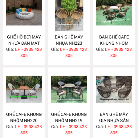
GHẾ HỒ BƠI MÂY
BÀN GHẾ MÂY
BÀN GHẾ CAFE
NHỰA ĐAN MẮT
NHỰA NH223
KHUNG NHÔM
Giá:
CÁO NH224
LH - 0938 423
Giá:
LH - 0938 423
Giá:
NGOÀI TRỜI
LH - 0938 423
805
805
NH221
805
GHẾ CAFE KHUNG
GHẾ CAFE KHUNG
BÀN GHẾ MÂY
NHÔM NH220
NHÔM NH219
GIẢ NHỰA SÂN
Giá:
LH - 0938 423
Giá:
LH - 0938 423
Giá:
VƯỜN NH218
LH - 0938 423
805
805
805