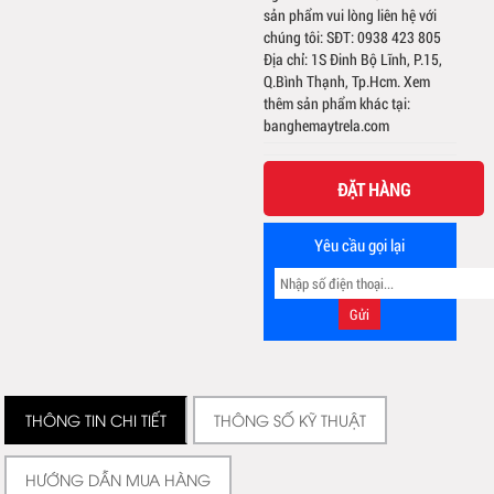
sản phẩm vui lòng liên hệ với
chúng tôi: SĐT: 0938 423 805
Địa chỉ: 1S Đinh Bộ Lĩnh, P.15,
Q.Bình Thạnh, Tp.Hcm. Xem
thêm sản phẩm khác tại:
banghemaytrela.com
ĐẶT HÀNG
Yêu cầu gọi lại
THÔNG TIN CHI TIẾT
THÔNG SỐ KỸ THUẬT
HƯỚNG DẪN MUA HÀNG