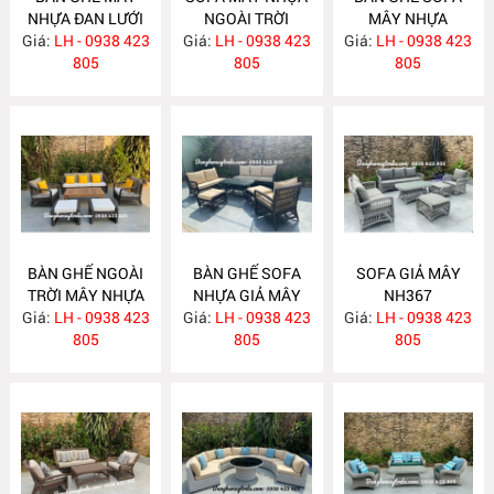
NHỰA ĐAN LƯỚI
NGOÀI TRỜI
MÂY NHỰA
Giá:
MẮT CÁO NH372
LH - 0938 423
Giá:
LH - 0938 423
NH371
Giá:
LH - 0938 423
NH370
805
805
805
BÀN GHẾ NGOÀI
BÀN GHẾ SOFA
SOFA GIẢ MÂY
TRỜI MÂY NHỰA
NHỰA GIẢ MÂY
NH367
Giá:
LH - 0938 423
NH369
Giá:
LH - 0938 423
NH368
Giá:
LH - 0938 423
805
805
805