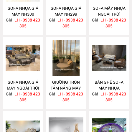
SOFA NHỰA GIẢ
SOFA NHỰA GIẢ
SOFA MÂY NHỰA
MÂY NH300
MÂY NH299
NGOÀI TRỜI
Giá:
LH - 0938 423
Giá:
LH - 0938 423
Giá:
LH - 0938 423
NH298
805
805
805
SOFA NHỰA GIẢ
GIƯỜNG TRÒN
BÀN GHẾ SOFA
MÂY NGOÀI TRỜI
TẮM NẮNG MÂY
MÂY NHỰA
Giá:
LH - 0938 423
NH297
Giá:
NHỰA NH296
LH - 0938 423
Giá:
LH - 0938 423
NH295
805
805
805