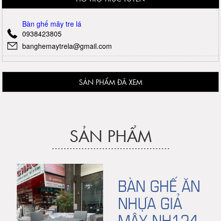
Bàn ghế mây tre lá
0938423805
banghemaytrela@gmail.com
SẢN PHẨM ĐÃ XEM
SẢN PHẨM
BÀN GHẾ ĂN
NHỰA GIẢ
MÂY NH124