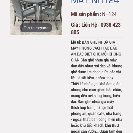
Mã sản phẩm :
NH124
Giá :
Liên Hệ - 0938 423
Tap to expand
805
Mô tả:
BÀN GHẾ NHỰA GIẢ
MÂY PHONG CÁCH TẠO DẤU
ẤN ĐẶC BIỆT CHO MỖI KHÔNG
GIAN Bàn ghế nhựa giả mây
đan dây nhựa sợi dẹp với khung
ghế được lựa chọn giữa các vật
liệu là sắt kẽm, nhôm, inox.
Thiết kế nhỏ gọn, khá đơn giản
nhưng cho cảm giác chắc chắn,
mang đến nét sang trọng, hiện
đại. Bàn ghế nhựa giả mây
thích hợp trang trí nội thất
phòng ăn, quán cafe, nhà hàng
- ngoại thất: ban công, hiên nhà
hoặc khu tiếp khách, khu BBQ
ngoài sân vườn... Quan tâm đến