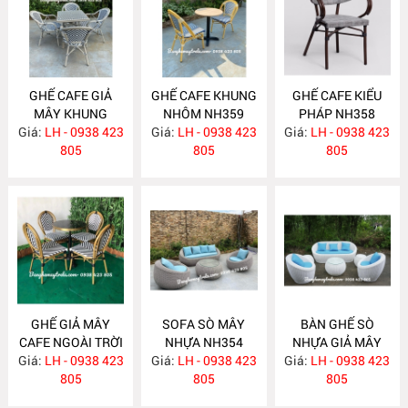
GHẾ CAFE GIẢ
GHẾ CAFE KHUNG
GHẾ CAFE KIỂU
MÂY KHUNG
NHÔM NH359
PHÁP NH358
Giá:
NHÔM NH360
LH - 0938 423
Giá:
LH - 0938 423
Giá:
LH - 0938 423
805
805
805
GHẾ GIẢ MÂY
SOFA SÒ MÂY
BÀN GHẾ SÒ
CAFE NGOÀI TRỜI
NHỰA NH354
NHỰA GIẢ MÂY
Giá:
KHUNG NHÔM
LH - 0938 423
Giá:
LH - 0938 423
Giá:
NGOÀI TRỜI
LH - 0938 423
NH357
805
805
NH353
805