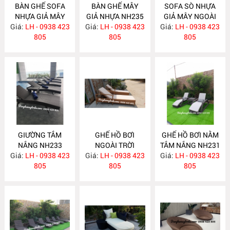
BÀN GHẾ SOFA
BÀN GHẾ MÂY
SOFA SÒ NHỰA
NHỰA GIẢ MÂY
GIẢ NHỰA NH235
GIẢ MÂY NGOÀI
Giá:
LH - 0938 423
NH236
Giá:
LH - 0938 423
Giá:
TRỜI NH234
LH - 0938 423
805
805
805
GIƯỜNG TẮM
GHẾ HỒ BƠI
GHẾ HỒ BƠI NẰM
NẮNG NH233
NGOÀI TRỜI
TẮM NẮNG NH231
Giá:
LH - 0938 423
Giá:
LH - 0938 423
NH232
Giá:
LH - 0938 423
805
805
805