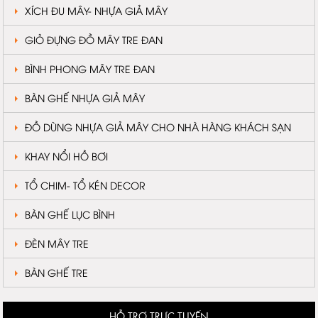
XÍCH ĐU MÂY- NHỰA GIẢ MÂY
GIỎ ĐỰNG ĐỒ MÂY TRE ĐAN
BÌNH PHONG MÂY TRE ĐAN
BÀN GHẾ NHỰA GIẢ MÂY
ĐỒ DÙNG NHỰA GIẢ MÂY CHO NHÀ HÀNG KHÁCH SẠN
KHAY NỔI HỒ BƠI
TỔ CHIM- TỔ KÉN DECOR
BÀN GHẾ LỤC BÌNH
ĐÈN MÂY TRE
BÀN GHẾ TRE
HỖ TRỢ TRỰC TUYẾN