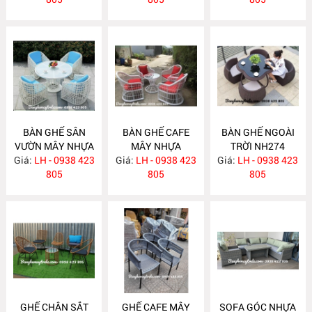
BÀN GHẾ SÂN
BÀN GHẾ CAFE
BÀN GHẾ NGOÀI
VƯỜN MÂY NHỰA
MÂY NHỰA
TRỜI NH274
Giá:
LH - 0938 423
NH276
Giá:
NGOÀI TRỜI
LH - 0938 423
Giá:
LH - 0938 423
805
NH275
805
805
GHẾ CHÂN SẮT
GHẾ CAFE MÂY
SOFA GÓC NHỰA