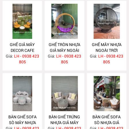
GHẾ GIẢ MÂY
GHẾ TRÒN NHỰA
GHẾ MÂY NHỰA
DECOR CAFE
GIẢ MÂY NGOÀI
NGOÀI TRỜI
Giá:
LH - 0938 423
NH246
Giá:
TRỜI NH245
LH - 0938 423
Giá:
LH - 0938 423
NH244
805
805
805
BÀN GHẾ SOFA
BÀN GHẾ TRỨNG
BÀN GHẾ SOFA
SÒ MÂY NHỰA
NHỰA GIẢ MÂY
SÒ NHỰA GIẢ
Giá:
NHỎ GỌN NH243
LH - 0938 423
Giá:
LH - 0938 423
NH242
Giá:
MÂY NGOÀI TRỜI
LH - 0938 423