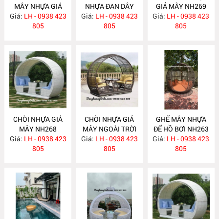
MÂY NHỰA GIÁ
NHỰA ĐAN DÂY
GIẢ MÂY NH269
Giá:
RẺ NH273
LH - 0938 423
Giá:
DÙ NH272
LH - 0938 423
Giá:
LH - 0938 423
805
805
805
CHÒI NHỰA GIẢ
CHÒI NHỰA GIẢ
GHẾ MÂY NHỰA
MÂY NH268
MÂY NGOÀI TRỜI
ĐỂ HỒ BƠI NH263
Giá:
LH - 0938 423
Giá:
LH - 0938 423
NH264
Giá:
LH - 0938 423
805
805
805