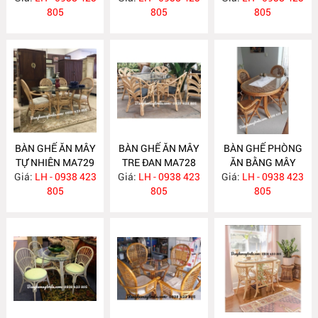
805
805
805
BÀN GHẾ ĂN MÂY
BÀN GHẾ ĂN MÂY
BÀN GHẾ PHÒNG
TỰ NHIÊN MA729
TRE ĐAN MA728
ĂN BẰNG MÂY
Giá:
LH - 0938 423
Giá:
LH - 0938 423
Giá:
LH - 0938 423
MA727
805
805
805