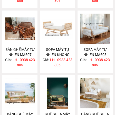
805
805
MA608
805
BÀN GHẾ MÂY TỰ
SOFA MÂY TỰ
SOFA MÂY TỰ
NHIÊN MA607
NHIÊN KHÔNG
NHIÊN MA603
Giá:
LH - 0938 423
Giá:
TỰA MA604
LH - 0938 423
Giá:
LH - 0938 423
805
805
805
BĂNG GHẾ MÂY
GHẾ SOFA MÂY
BĂNG GHẾ SOFA