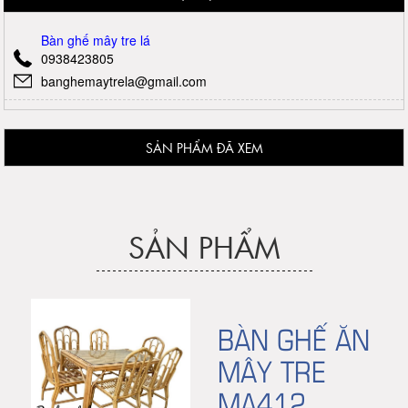
Bàn ghế mây tre lá
0938423805
banghemaytrela@gmail.com
SẢN PHẨM ĐÃ XEM
SẢN PHẨM
BÀN GHẾ ĂN
MÂY TRE
MA412