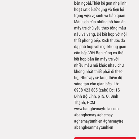
bên ngoài.Thiết kế gọn nhẹ linh
hoạt rất dễ sử dụng và tiện lợi
trọng việc vệ sinh và bảo quản.
Màu sơn của những bộ bàn ăn
mây tre chủ yếu theo tông màu
nâu và vàng. Dễ kết hợp với nội
thất phòng bếp. Kích thước đa
dạ phù hợp với mọi không gian
căn bếp Việt.Bạn cũng có thể
kết hợp bàn ăn mây tre với
nhiều mẫu mã khác nhau chứ
không nhất thiết phải đi theo
bộ, Như vậy sẽ tăng thêm độ
sáng tạo cho gian bếp. Lh:
0938 423 805 (zalo) Đc: 1S
Đinh Bộ Lĩnh, p15, Q. Bình
Thạnh, HCM
www.banghemaytrela.com
#banghemay #ghemay
#ghemaytunhien #ghemaytre
#bangheanmaytunhien