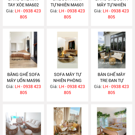
TAY XÒE MA602
TỰ NHIÊN MA601
MÂY TỰ NHIÊN
Giá:
LH - 0938 423
Giá:
LH - 0938 423
Giá:
LH - 0938 423
MA597
805
805
805
BĂNG GHẾ SOFA
SOFA MÂY TỰ
BÀN GHẾ MÂY
MÂY UỐN MA596
NHIÊN PHÒNG
TRE ĐAN TỰ
Giá:
LH - 0938 423
Giá:
KHÁCH MA588
LH - 0938 423
Giá:
NHIÊN MA587
LH - 0938 423
805
805
805