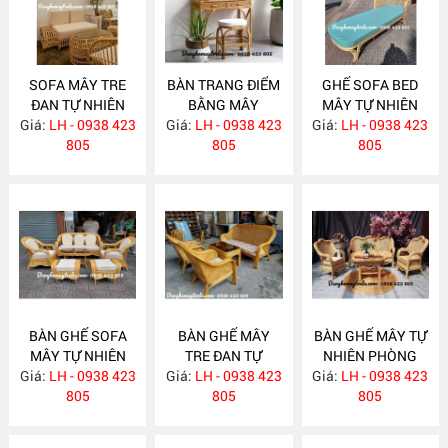
SOFA MÂY TRE
BÀN TRANG ĐIỂM
GHẾ SOFA BED
ĐAN TỰ NHIÊN
BẰNG MÂY
MÂY TỰ NHIÊN
Giá:
LH - 0938 423
MA636
Giá:
LH - 0938 423
MA635
Giá:
LH - 0938 423
MA625
805
805
805
BÀN GHẾ SOFA
BÀN GHẾ MÂY
BÀN GHẾ MÂY TỰ
MÂY TỰ NHIÊN
TRE ĐAN TỰ
NHIÊN PHÒNG
Giá:
PHÒNG KHÁCH
LH - 0938 423
Giá:
NHIÊN MA622
LH - 0938 423
Giá:
KHÁCH LƯỚI MẮT
LH - 0938 423
MA624
805
805
CÁO MA621
805