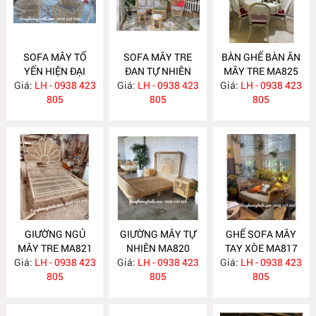
SOFA MÂY TỔ
SOFA MÂY TRE
BÀN GHẾ BÀN ĂN
YẾN HIỆN ĐẠI
ĐAN TỰ NHIÊN
MÂY TRE MA825
Giá:
LH - 0938 423
MA831
Giá:
LH - 0938 423
MA830
Giá:
LH - 0938 423
805
805
805
GIƯỜNG NGỦ
GIƯỜNG MÂY TỰ
GHẾ SOFA MÂY
MÂY TRE MA821
NHIÊN MA820
TAY XÒE MA817
Giá:
LH - 0938 423
Giá:
LH - 0938 423
Giá:
LH - 0938 423
805
805
805