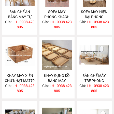
BÀN GHẾ ĂN
SOFA MÂY
SOFA MÂY HIỆN
BẰNG MÂY TỰ
PHÒNG KHÁCH
ĐẠI PHÒNG
Giá:
NHIÊN MA780
LH - 0938 423
Giá:
KIỂU DÁNG ĐƠN
LH - 0938 423
Giá:
KHÁCH MA777
LH - 0938 423
805
GIẢN MA778
805
805
KHAY MÂY XIÊN
KHAY ĐỰNG ĐỒ
BÀN GHẾ MÂY
CHỮ NHẬT MA770
BẰNG MÂY
TRE PHÒNG
Giá:
LH - 0938 423
Giá:
LH - 0938 423
MA769
Giá:
KHÁCH MA764
LH - 0938 423
805
805
805