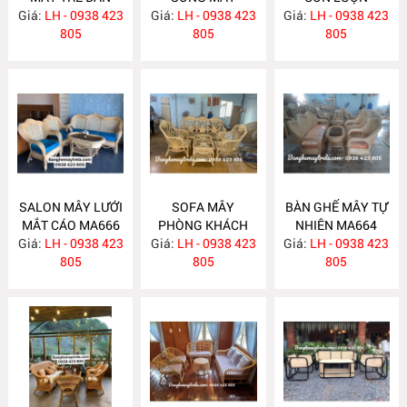
Giá:
LH - 0938 423
MA671
Giá:
LH - 0938 423
MA670
Giá:
LH - 0938 423
MA667
805
805
805
SALON MÂY LƯỚI
SOFA MÂY
BÀN GHẾ MÂY TỰ
MẮT CÁO MA666
PHÒNG KHÁCH
NHIÊN MA664
Giá:
LH - 0938 423
Giá:
LH - 0938 423
MA665
Giá:
LH - 0938 423
805
805
805