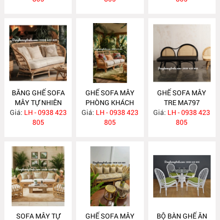
BĂNG GHẾ SOFA
GHẾ SOFA MÂY
GHẾ SOFA MÂY
MÂY TỰ NHIÊN
PHÒNG KHÁCH
TRE MA797
Giá:
PHÒNG KHÁCH
LH - 0938 423
Giá:
LH - 0938 423
MA798
Giá:
LH - 0938 423
MA799
805
805
805
SOFA MÂY TỰ
GHẾ SOFA MÂY
BỘ BÀN GHẾ ĂN