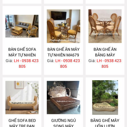
BÀN GHẾ SOFA
BÀN GHẾ ĂN MÂY
BÀN GHẾ ĂN
MÂY TỰ NHIÊN
TỰ NHIÊN MA679
BẰNG MÂY
Giá:
LH - 0938 423
MA681
Giá:
LH - 0938 423
Giá:
LH - 0938 423
MA678
805
805
805
GHẾ SOFA BED
GIƯỜNG NGỦ
BĂNG GHẾ MÂY
MÂY TRE ĐAN
SONG MÂY
UỐN LƯỢN