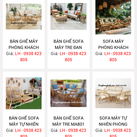
BÀN GHẾ MÂY
BÀN GHẾ SOFA
SOFA MÂY
PHÒNG KHÁCH
MÂY TRE ĐAN
PHÒNG KHÁCH
Giá:
NHỎ GỌN MA814
LH - 0938 423
Giá:
LH - 0938 423
MA813
Giá:
LH - 0938 423
MA812
805
805
805
BÀN GHẾ SOFA
BÀN GHẾ SOFA
SOFA MÂY TỰ
MÂY TỰ NHIÊN
MÂY TRE MA801
NHIÊN PHÒNG
Giá:
PHÒNG KHÁCH
LH - 0938 423
Giá:
LH - 0938 423
Giá:
KHÁCH MA800
LH - 0938 423
MA811
805
805
805