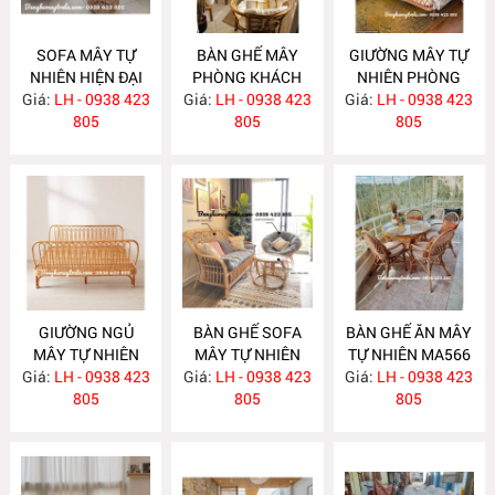
SOFA MÂY TỰ
BÀN GHẾ MÂY
GIƯỜNG MÂY TỰ
NHIÊN HIỆN ĐẠI
PHÒNG KHÁCH
NHIÊN PHÒNG
Giá:
LH - 0938 423
MA586
Giá:
NHỎ GỌN MA585
LH - 0938 423
Giá:
NGỦ MA584
LH - 0938 423
805
805
805
GIƯỜNG NGỦ
BÀN GHẾ SOFA
BÀN GHẾ ĂN MÂY
MÂY TỰ NHIÊN
MÂY TỰ NHIÊN
TỰ NHIÊN MA566
Giá:
LH - 0938 423
MA583
Giá:
LH - 0938 423
MA568
Giá:
LH - 0938 423
805
805
805