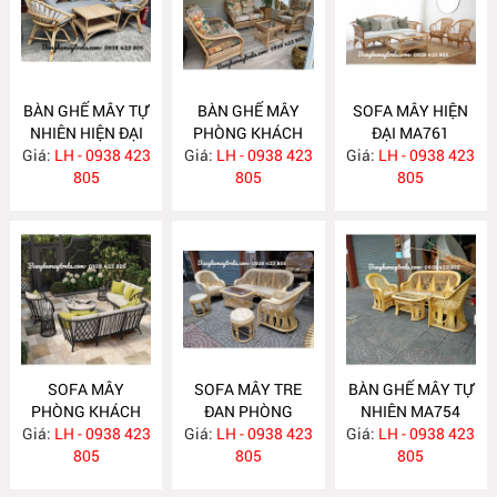
BÀN GHẾ MÂY TỰ
BÀN GHẾ MÂY
SOFA MÂY HIỆN
NHIÊN HIỆN ĐẠI
PHÒNG KHÁCH
ĐẠI MA761
Giá:
LH - 0938 423
MA763
Giá:
LH - 0938 423
MA762
Giá:
LH - 0938 423
805
805
805
SOFA MÂY
SOFA MÂY TRE
BÀN GHẾ MÂY TỰ
PHÒNG KHÁCH
ĐAN PHÒNG
NHIÊN MA754
Giá:
LH - 0938 423
MA760
Giá:
KHÁCH MA755
LH - 0938 423
Giá:
LH - 0938 423
805
805
805