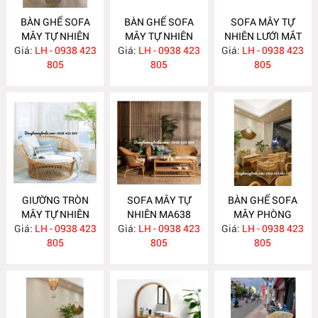
BÀN GHẾ SOFA
BÀN GHẾ SOFA
SOFA MÂY TỰ
MÂY TỰ NHIÊN
MÂY TỰ NHIÊN
NHIÊN LƯỚI MẮT
Giá:
LH - 0938 423
MA663
Giá:
LH - 0938 423
MA657
Giá:
CÁO MA656
LH - 0938 423
805
805
805
GIƯỜNG TRÒN
SOFA MÂY TỰ
BÀN GHẾ SOFA
MÂY TỰ NHIÊN
NHIÊN MA638
MÂY PHÒNG
Giá:
LH - 0938 423
MA652
Giá:
LH - 0938 423
Giá:
KHÁCH HIỆN ĐẠI
LH - 0938 423
805
805
MA637
805