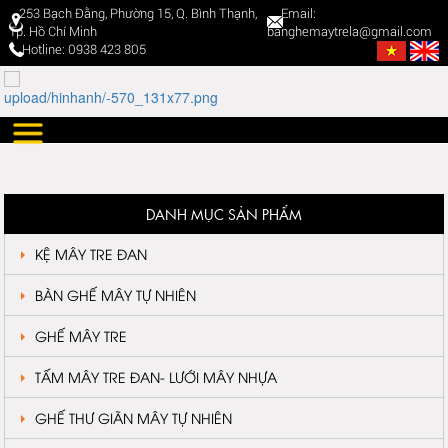
253 Bạch Đằng, Phường 15, Q. Bình Thạnh,
Email:
Tp. Hồ Chí Minh
banghemaytrela@gmail.com
Hotline: 0938 423 805
DANH MỤC SẢN PHẨM
KỆ MÂY TRE ĐAN
BÀN GHẾ MÂY TỰ NHIÊN
GHẾ MÂY TRE
TẤM MÂY TRE ĐAN- LƯỚI MÂY NHỰA
GHẾ THƯ GIÃN MÂY TỰ NHIÊN