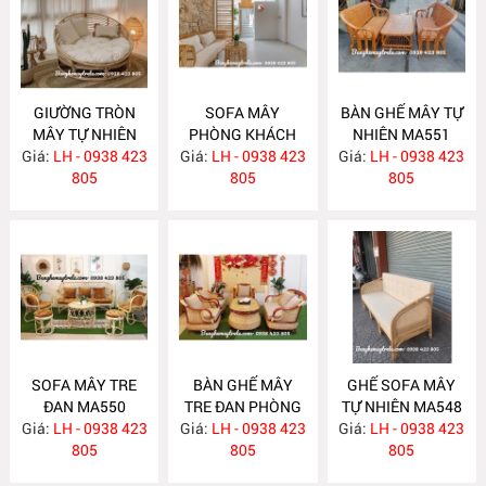
GIƯỜNG TRÒN
SOFA MÂY
BÀN GHẾ MÂY TỰ
MÂY TỰ NHIÊN
PHÒNG KHÁCH
NHIÊN MA551
Giá:
LH - 0938 423
MA563
Giá:
LH - 0938 423
MA557
Giá:
LH - 0938 423
805
805
805
SOFA MÂY TRE
BÀN GHẾ MÂY
GHẾ SOFA MÂY
ĐAN MA550
TRE ĐAN PHÒNG
TỰ NHIÊN MA548
Giá:
LH - 0938 423
Giá:
KHÁCH MA549
LH - 0938 423
Giá:
LH - 0938 423
805
805
805