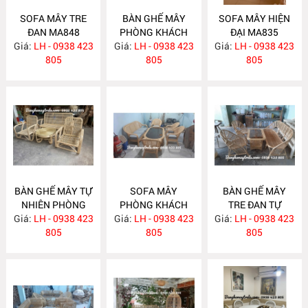
SOFA MÂY TRE
BÀN GHẾ MÂY
SOFA MÂY HIỆN
ĐAN MA848
PHÒNG KHÁCH
ĐẠI MA835
Giá:
LH - 0938 423
Giá:
LH - 0938 423
MA839
Giá:
LH - 0938 423
805
805
805
BÀN GHẾ MÂY TỰ
SOFA MÂY
BÀN GHẾ MÂY
NHIÊN PHÒNG
PHÒNG KHÁCH
TRE ĐAN TỰ
Giá:
KHÁCH MA834
LH - 0938 423
Giá:
HIỆN ĐẠI MA833
LH - 0938 423
Giá:
NHIÊN MA832
LH - 0938 423
805
805
805