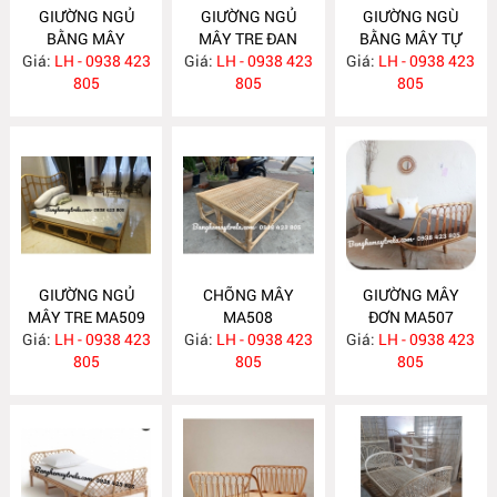
GIƯỜNG NGỦ
GIƯỜNG NGỦ
GIƯỜNG NGÙ
BẰNG MÂY
MÂY TRE ĐAN
BẰNG MÂY TỰ
Giá:
LH - 0938 423
MA512
Giá:
LH - 0938 423
MA511
Giá:
NHIÊN MA510
LH - 0938 423
805
805
805
GIƯỜNG NGỦ
CHÕNG MÂY
GIƯỜNG MÂY
MÂY TRE MA509
MA508
ĐƠN MA507
Giá:
LH - 0938 423
Giá:
LH - 0938 423
Giá:
LH - 0938 423
805
805
805