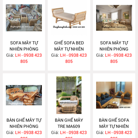
SOFA MÂY TỰ
GHẾ SOFA BED
SOFA MÂY TỰ
NHIÊN PHÒNG
MÂY TỰ NHIÊN
NHIÊN PHÒNG
Giá:
KHÁCH MA620
LH - 0938 423
Giá:
LH - 0938 423
MA615
Giá:
KHÁCH MA612
LH - 0938 423
805
805
805
BÀN GHẾ MÂY TỰ
BÀN GHẾ MÂY
BÀN GHẾ SOFA
NHIÊN PHÒNG
TRE MA609
MÂY TỰ NHIÊN
Giá:
KHÁCH MA610
LH - 0938 423
Giá:
LH - 0938 423
Giá:
PHÒNG KHÁCH
LH - 0938 423