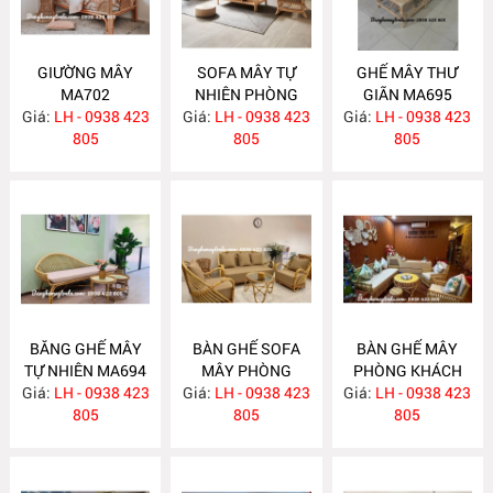
GIƯỜNG MÂY
SOFA MÂY TỰ
GHẾ MÂY THƯ
MA702
NHIÊN PHÒNG
GIÃN MA695
Giá:
LH - 0938 423
Giá:
KHÁCH MA697
LH - 0938 423
Giá:
LH - 0938 423
805
805
805
BĂNG GHẾ MÂY
BÀN GHẾ SOFA
BÀN GHẾ MÂY
TỰ NHIÊN MA694
MÂY PHÒNG
PHÒNG KHÁCH
Giá:
LH - 0938 423
Giá:
KHÁCH MA689
LH - 0938 423
Giá:
LH - 0938 423
MA688
805
805
805