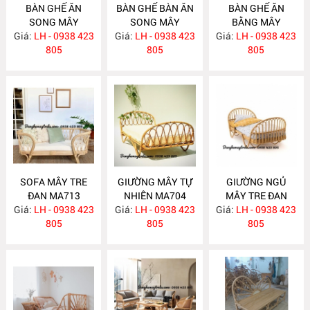
BÀN GHẾ ĂN
BÀN GHẾ BÀN ĂN
BÀN GHẾ ĂN
SONG MÂY
SONG MÂY
BẰNG MÂY
Giá:
LH - 0938 423
MA726
Giá:
LH - 0938 423
MA725
Giá:
LH - 0938 423
MA724
805
805
805
SOFA MÂY TRE
GIƯỜNG MÂY TỰ
GIƯỜNG NGỦ
ĐAN MA713
NHIÊN MA704
MÂY TRE ĐAN
Giá:
LH - 0938 423
Giá:
LH - 0938 423
Giá:
LH - 0938 423
MA703
805
805
805