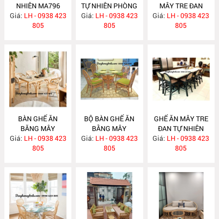
NHIÊN MA796
TỰ NHIÊN PHÒNG
MÂY TRE ĐAN
Giá:
LH - 0938 423
Giá:
KHÁCH MA795
LH - 0938 423
Giá:
LH - 0938 423
MA784
805
805
805
BÀN GHẾ ĂN
BỘ BÀN GHẾ ĂN
GHẾ ĂN MÂY TRE
BĂNG MÂY
BẰNG MÂY
ĐAN TỰ NHIÊN
Giá:
LH - 0938 423
MA783
Giá:
LH - 0938 423
MA782
Giá:
LH - 0938 423
MA781
805
805
805