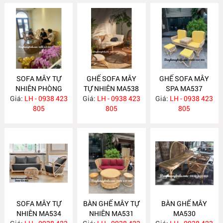
SOFA MÂY TỰ
GHẾ SOFA MÂY
GHẾ SOFA MÂY
NHIÊN PHÒNG
TỰ NHIÊN MA538
SPA MA537
Giá:
KHÁCH MA547
LH - 0938 423
Giá:
LH - 0938 423
Giá:
LH - 0938 423
805
805
805
SOFA MÂY TỰ
BÀN GHẾ MÂY TỰ
BÀN GHẾ MÂY
NHIÊN MA534
NHIÊN MA531
MA530