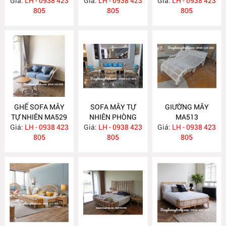
Giá:
LH - 0938 423
Giá:
LH - 0938 423
Giá:
LH - 0938 423
805
805
805
GHẾ SOFA MÂY
SOFA MÂY TỰ
GIƯỜNG MÂY
TỰ NHIÊN MA529
NHIÊN PHÒNG
MA513
Giá:
LH - 0938 423
Giá:
KHÁCH KIỂU HIỆN
LH - 0938 423
Giá:
LH - 0938 423
805
ĐẠI MA523
805
805