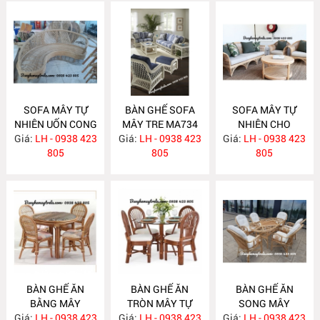
SOFA MÂY TỰ
BÀN GHẾ SOFA
SOFA MÂY TỰ
NHIÊN UỐN CONG
MÂY TRE MA734
NHIÊN CHO
Giá:
LH - 0938 423
MA743
Giá:
LH - 0938 423
Giá:
PHÒNG KHÁCH
LH - 0938 423
805
805
MA733
805
BÀN GHẾ ĂN
BÀN GHẾ ĂN
BÀN GHẾ ĂN
BẰNG MÂY
TRÒN MÂY TỰ
SONG MÂY
Giá:
LH - 0938 423
MA732
Giá:
NHIÊN MA731
LH - 0938 423
Giá:
LH - 0938 423
MA730