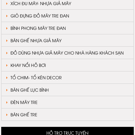
XÍCH ĐU MÂY- NHỰA GIẢ MÂY
GIỎ ĐỰNG ĐỒ MÂY TRE ĐAN
BÌNH PHONG MÂY TRE ĐAN
BÀN GHẾ NHỰA GIẢ MÂY
ĐỒ DÙNG NHỰA GIẢ MÂY CHO NHÀ HÀNG KHÁCH SẠN
KHAY NỔI HỒ BƠI
TỔ CHIM- TỔ KÉN DECOR
BÀN GHẾ LỤC BÌNH
ĐÈN MÂY TRE
BÀN GHẾ TRE
HỖ TRỢ TRỰC TUYẾN