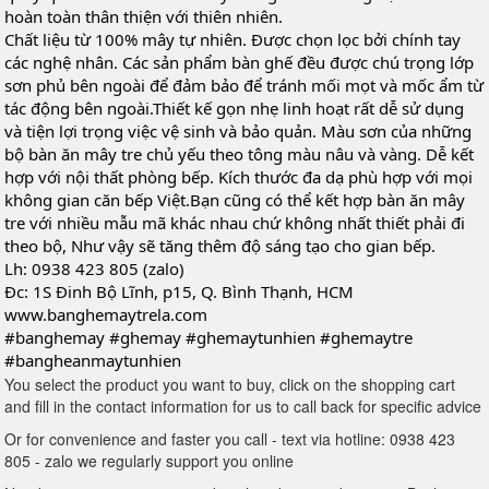
hoàn toàn thân thiện với thiên nhiên.
Chất liệu từ 100% mây tự nhiên. Được chọn lọc bởi chính tay 
các nghệ nhân. Các sản phẩm bàn ghế đều được chú trọng lớp 
sơn phủ bên ngoài để đảm bảo để tránh mối mọt và mốc ẩm từ 
tác động bên ngoài.Thiết kế gọn nhẹ linh hoạt rất dễ sử dụng 
và tiện lợi trọng việc vệ sinh và bảo quản. Màu sơn của những 
bộ bàn ăn mây tre chủ yếu theo tông màu nâu và vàng. Dễ kết 
hợp với nội thất phòng bếp. Kích thước đa dạ phù hợp với mọi 
không gian căn bếp Việt.Bạn cũng có thể kết hợp bàn ăn mây 
tre với nhiều mẫu mã khác nhau chứ không nhất thiết phải đi 
theo bộ, Như vậy sẽ tăng thêm độ sáng tạo cho gian bếp.
Lh: 0938 423 805 (zalo)
Đc: 1S Đinh Bộ Lĩnh, p15, Q. Bình Thạnh, HCM
www.banghemaytrela.com
#banghemay
#ghemay
#ghemaytunhien
#ghemaytre
#bangheanmaytunhien
You select the product you want to buy, click on the shopping cart
and fill in the contact information for us to call back for specific advice
Or for convenience and faster you call - text via hotline: 0938 423
805 - zalo we regularly support you online